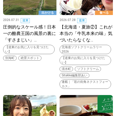
出かける
食べる
2026.07.31
2026.07.28
道東
道東
圧倒的なスケール感！日本
【北海道・夏旅②】これが
一の酪農王国の風景の裏に
本当の「牛乳本来の味」気
「すさまじい」…
づいたらなくな…
【道東のお気に入りを見つけた
北海道ソフトクリームラリー
い】
2026
別海町
絶景スポット
【道東のお気に入りを見つけた
い】
清水町
ソフトクリーム
Sitakke編集部あい
連載｜「彩の街角ネクストフォー
カス」