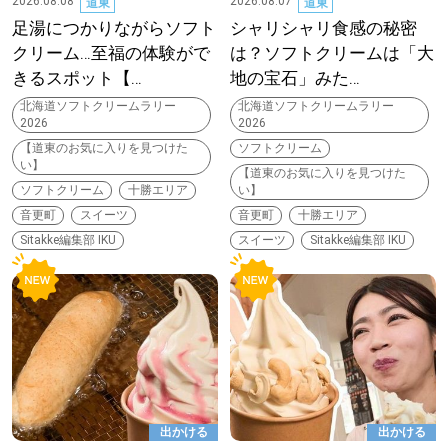
2026.08.08
2026.08.07
道東
道東
足湯につかりながらソフト
シャリシャリ食感の秘密
深める
クリーム…至福の体験がで
は？ソフトクリームは「大
きるスポット【…
地の宝石」みた…
ゆるむ
北海道ソフトクリームラリー
北海道ソフトクリームラリー
2026
2026
【道東のお気に入りを見つけた
ソフトクリーム
SitakkeTV
い】
【道東のお気に入りを見つけた
ソフトクリーム
十勝エリア
い】
音更町
スイーツ
音更町
十勝エリア
LOCAL
ローカルエリア
Sitakke編集部 IKU
スイーツ
Sitakke編集部 IKU
all
札幌
道北
出かける
出かける
道南