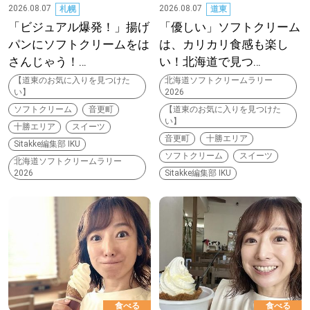
2026.08.07
2026.08.07
札幌
道東
「ビジュアル爆発！」揚げ
「優しい」ソフトクリーム
道東
パンにソフトクリームをは
は、カリカリ食感も楽し
さんじゃう！…
い！北海道で見つ…
道央
【道東のお気に入りを見つけた
北海道ソフトクリームラリー
い】
2026
ソフトクリーム
音更町
【道東のお気に入りを見つけた
KEYWORD
キーワード
い】
十勝エリア
スイーツ
音更町
十勝エリア
Sitakke編集部 IKU
Sitakke編集部あい
ソフトクリーム
スイーツ
北海道ソフトクリームラリー
2026
Sitakke編集部 IKU
【いろんな価値観や生き方に触れたい】
Sitakke編集部 IKU
【まったり楽しみたい】
【暮らしの知恵を身につけたい】
札幌市
【札幌のお気に入りを見つけたい】
食べる
食べる