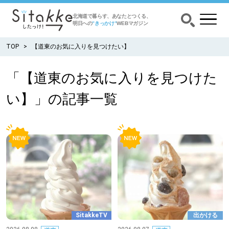
北海道で暮らす、あなたとつくる、
明日への
”きっかけ”
WEBマガジン
TOP
【道東のお気に入りを見つけたい】
「【道東のお気に入りを見つけた
CATEGORY
い】」の記事一覧
カテゴリー
食べる
出かける
暮らす
みがく
SitakkeTV
出かける
育む