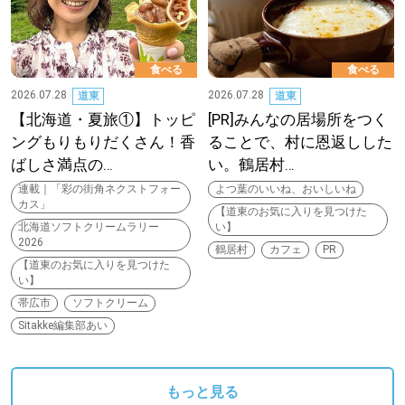
食べる
食べる
2026.07.28
2026.07.28
道東
道東
【北海道・夏旅①】トッピ
[PR]みんなの居場所をつく
ングもりもりだくさん！香
ることで、村に恩返しした
ばしさ満点の…
い。鶴居村…
連載｜「彩の街角ネクストフォー
よつ葉のいいね、おいしいね
カス」
【道東のお気に入りを見つけた
北海道ソフトクリームラリー
い】
2026
鶴居村
カフェ
PR
【道東のお気に入りを見つけた
い】
帯広市
ソフトクリーム
Sitakke編集部あい
もっと見る