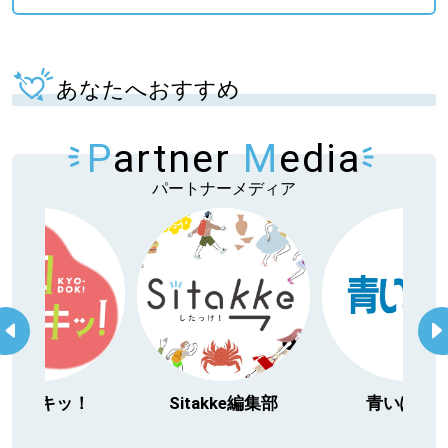
あなたへおすすめ
P
artner
M
edia
パートナーメディア
今日ドキッ！
Sitakke編集部
青いぽす