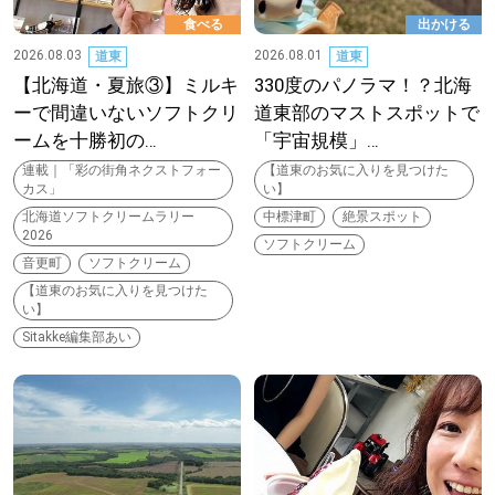
食べる
出かける
パートナーメディア
Sitakkeパートナー
2026.08.03
2026.08.01
道東
道東
【北海道・夏旅③】ミルキ
330度のパノラマ！？北海
運営会社
広告掲載
ーで間違いないソフトクリ
道東部のマストスポットで
ームを十勝初の…
「宇宙規模」…
情報提供・お問い合わせ
利用規約
連載｜「彩の街角ネクストフォー
【道東のお気に入りを見つけた
カス」
い】
プライバシーポリシー
北海道ソフトクリームラリー
中標津町
絶景スポット
2026
ソフトクリーム
音更町
ソフトクリーム
【道東のお気に入りを見つけた
閉じる
い】
Sitakke編集部あい