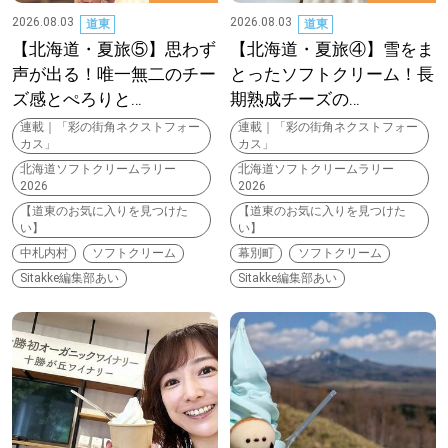
【道央のお気に入りを見つけたい】
2026.08.03
2026.08.03
道東
道東
【北海道・夏旅⑤】思わず
【北海道・夏旅④】雪をま
【道北のお気に入りを見つけたい】
声が出る！唯一無二のチー
とったソフトクリーム！長
ズ感とぺろりと…
期熟成チーズの…
【道東のお気に入りを見つけたい】
連載｜「彩の街角ネクストフォー
連載｜「彩の街角ネクストフォー
カス」
カス」
北海道ソフトクリームラリー
北海道ソフトクリームラリー
2026
2026
【道東のお気に入りを見つけた
【道東のお気に入りを見つけた
い】
い】
中札内村
ソフトクリーム
幕別町
ソフトクリーム
北海道で暮らす、あなたとつくる、
Sitakke編集部あい
Sitakke編集部あい
明日への”きっかけ”WEBマガジン