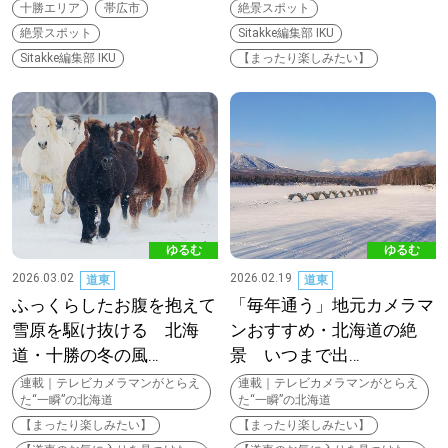
十勝エリア
帯広市
絶景スポット
絶景スポット
Sitakke編集部 IKU
Sitakke編集部 IKU
【まったり楽しみたい】
ゆるむ
ゆるむ
2026.03.02
2026.02.19
道東
道東
ふっくらしたお腹を抱えて
「毎年通う」地元カメラマ
雪原を駆け抜ける 北海
ンおすすめ・北海道の絶
道・十勝の冬の風…
景 いつまで出…
連載｜テレビカメラマンがとらえ
連載｜テレビカメラマンがとらえ
た“一瞬”の北海道
た“一瞬”の北海道
【まったり楽しみたい】
【まったり楽しみたい】