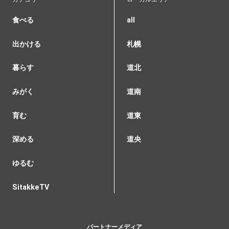
食べる
all
出かける
札幌
暮らす
道北
みがく
道南
育む
道東
深める
道央
ゆるむ
SitakkeTV
パートナーメディア