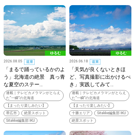
道東
道央
KEYWORD
キーワード
ゆるむ
ゆるむ
2026.08.05
2026.06.18
道東
道東
Sitakke編集部あい
「まるで踊っているかのよ
「天気が良くないときほ
う」北海道の絶景 真っ青
ど、写真撮影に出かけるべ
【いろんな価値観や生き方に触れたい】
な夏空のステー…
き」実践してみて…
連載｜テレビカメラマンがとらえ
連載｜テレビカメラマンがとらえ
Sitakke編集部 IKU
【まったり楽しみたい】
た“一瞬”の北海道
た“一瞬”の北海道
【まったり楽しみたい】
【まったり楽しみたい】
【暮らしの知恵を身につけたい】
札幌市
帯広市
絶景スポット
十勝エリア
Sitakke編集部 IKU
Sitakke編集部 IKU
絶景スポット
【札幌のお気に入りを見つけたい】