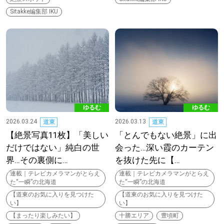
Sitakke編集部 IKU
ゆるむ
ゆるむ
2026.03.24
2026.03.13
道東
道東
【絶景写真11枚】「美しい
「とんでもない絶景」に出
だけではない」純白の世
会った…深い霞のカーテン
界…その裏側に…
を抜けた先に【…
連載｜テレビカメラマンがとらえ
連載｜テレビカメラマンがとらえ
た“一瞬”の北海道
た“一瞬”の北海道
【道東のお気に入りを見つけた
【道東のお気に入りを見つけた
い】
い】
【まったり楽しみたい】
十勝エリア
豊頃町