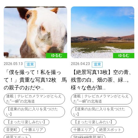
パートナーメディア
Sitakkeパートナー
運営会社
広告掲載
情報提供・お問い合わせ
利用規約
ゆるむ
ゆるむ
プライバシーポリシー
2026.05.13
2026.04.23
道東
道東
「僕を撮って！私を撮っ
【絶景写真13枚】空の青、
て！」貴重な写真12枚 馬
残雪の白、畑の茶、緑…。
閉じる
の親子のおだや…
様々な色が加…
連載｜テレビカメラマンがとらえ
連載｜テレビカメラマンがとらえ
た“一瞬”の北海道
た“一瞬”の北海道
【道東のお気に入りを見つけた
【道東のお気に入りを見つけた
い】
い】
【まったり楽しみたい】
【まったり楽しみたい】
音更町
十勝エリア
十勝エリア
絶景スポット
絶景スポット
Sitakke編集部 IKU