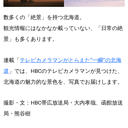
深める
数多くの「絶景」を持つ北海道。
観光情報にはなかなか載っていない、「日常の絶
ゆるむ
景」も多くあります。
SitakkeTV
連載「
テレビカメラマンがとらえた“一瞬”の北海
LOCAL
ローカルエリア
道
」では、HBCのテレビカメラマンが見つけた、
all
北海道の魅力的な景色を、写真でお届けします。
札幌
撮影・文：HBC帯広放送局・大内孝哉、函館放送
道北
局・熊谷樹
道南