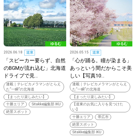
【道央のお気に入りを見つけたい】
【道北のお気に入りを見つけたい】
【道東のお気に入りを見つけたい】
ゆるむ
ゆるむ
2026.06.18
2026.05.15
道東
道東
「スピーカー要らず、自然
「心が踊る。瞳が染まる」
のBGMが流れ込む」北海道
あっという間だからこそ美
ドライブで見…
しい【写真10…
北海道で暮らす、あなたとつくる、
連載｜テレビカメラマンがとらえ
連載｜テレビカメラマンがとらえ
明日への”きっかけ”WEBマガジン
た“一瞬”の北海道
た“一瞬”の北海道
【まったり楽しみたい】
【まったり楽しみたい】
十勝エリア
Sitakke編集部 IKU
【道東のお気に入りを見つけた
い】
絶景スポット
十勝エリア
帯広市
絶景スポット
Sitakke編集部 IKU