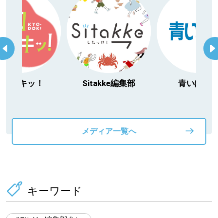
今日ドキッ！
Sitakke編集部
青いぽす
メディア一覧へ
キーワード