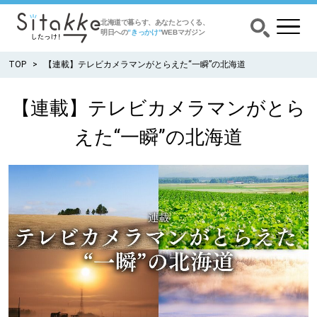
北海道で暮らす、あなたとつくる、
明日への
”きっかけ”
WEBマガジン
TOP
【連載】テレビカメラマンがとらえた“一瞬”の北海道
【連載】テレビカメラマンがとら
CATEGORY
えた“一瞬”の北海道
カテゴリー
食べる
出かける
暮らす
みがく
育む