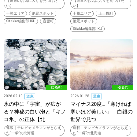
【道東のお気に入りを見つけた
【道東のお気に入りを見つけた
い】
い】
十勝エリア
絶景スポット
十勝エリア
上士幌町
Sitakke編集部 IKU
音更町
絶景スポット
Sitakke編集部 IKU
ゆるむ
ゆるむ
2026.02.19
2026.01.28
道東
道東
氷の中に「宇宙」が広が
マイナス20度…「寒ければ
る？神秘の白い泡と「キノ
寒いほど美しい」 白銀の
コ氷」の正体【北…
世界で見つ…
連載｜テレビカメラマンがとらえ
連載｜テレビカメラマンがとらえ
た“一瞬”の北海道
た“一瞬”の北海道