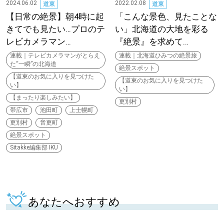
【道央のお気に入りを見つけたい】
2024.06.02
2022.02.08
道東
道東
【日常の絶景】朝4時に起
「こんな景色、見たことな
【道北のお気に入りを見つけたい】
きてでも見たい…プロのテ
い」北海道の大地を彩る
レビカメラマン…
『絶景』を求めて…
【道東のお気に入りを見つけたい】
連載｜テレビカメラマンがとらえ
連載｜北海道ひみつの絶景旅
た“一瞬”の北海道
絶景スポット
【道東のお気に入りを見つけた
【道東のお気に入りを見つけた
い】
い】
【まったり楽しみたい】
更別村
帯広市
池田町
上士幌町
更別村
音更町
北海道で暮らす、あなたとつくる、
絶景スポット
明日への”きっかけ”WEBマガジン
Sitakke編集部 IKU
あなたへおすすめ