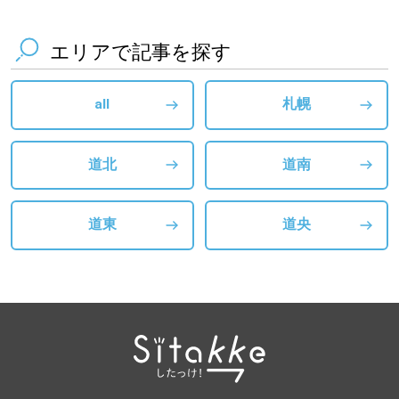
エリアで記事を探す
all
札幌
道北
道南
道東
道央