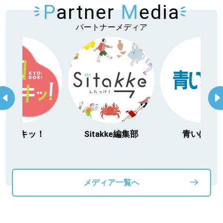
P
artner
M
edia
パートナーメディア
Sitakkeパートナー
パートナーメディア
運営会社
広告掲載
情報提供・お問い合わせ
利用規約
プライバシーポリシー
今日ドキッ！
Sitakke編集部
青いぽす
閉じる
メディア一覧へ