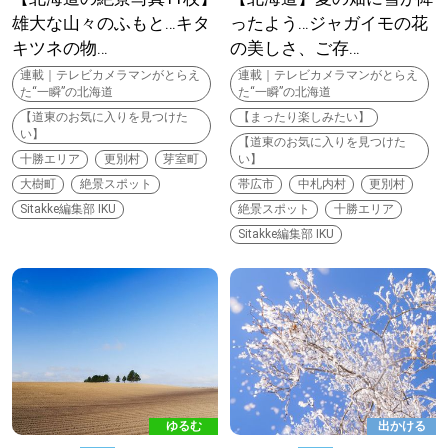
雄大な山々のふもと…キタ
ったよう…ジャガイモの花
道東
キツネの物…
の美しさ、ご存…
連載｜テレビカメラマンがとらえ
連載｜テレビカメラマンがとらえ
道央
た“一瞬”の北海道
た“一瞬”の北海道
【道東のお気に入りを見つけた
【まったり楽しみたい】
い】
【道東のお気に入りを見つけた
十勝エリア
更別村
芽室町
い】
KEYWORD
キーワード
大樹町
絶景スポット
帯広市
中札内村
更別村
Sitakke編集部 IKU
絶景スポット
十勝エリア
Sitakke編集部あい
Sitakke編集部 IKU
【いろんな価値観や生き方に触れたい】
Sitakke編集部 IKU
【まったり楽しみたい】
【暮らしの知恵を身につけたい】
札幌市
【札幌のお気に入りを見つけたい】
ゆるむ
出かける