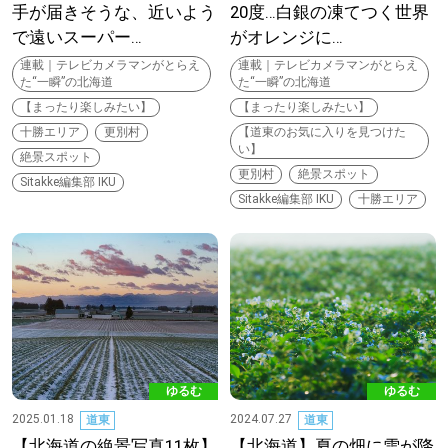
手が届きそうな、近いよう
20度…白銀の凍てつく世界
で遠いスーパー…
がオレンジに…
深める
連載｜テレビカメラマンがとらえ
連載｜テレビカメラマンがとらえ
た“一瞬”の北海道
た“一瞬”の北海道
ゆるむ
【まったり楽しみたい】
【まったり楽しみたい】
十勝エリア
更別村
【道東のお気に入りを見つけた
い】
絶景スポット
SitakkeTV
更別村
絶景スポット
Sitakke編集部 IKU
Sitakke編集部 IKU
十勝エリア
LOCAL
ローカルエリア
all
札幌
道北
ゆるむ
ゆるむ
2025.01.18
2024.07.27
道東
道東
道南
【北海道の絶景写真11枚】
【北海道】夏の畑に雪が降