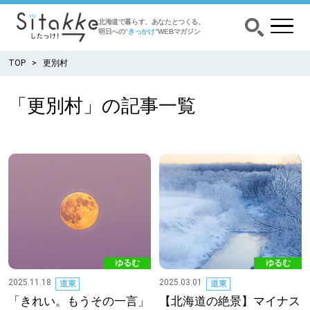
北海道で暮らす、あなたとつくる、
明日への
”きっかけ”
WEBマガジン
TOP
更別村
「更別村」の記事一覧
CATEGORY
カテゴリー
食べる
出かける
暮らす
ゆるむ
ゆるむ
みがく
2025.11.18
2025.03.01
道東
道東
「きれい。もうその一言」
【北海道の絶景】マイナス
育む