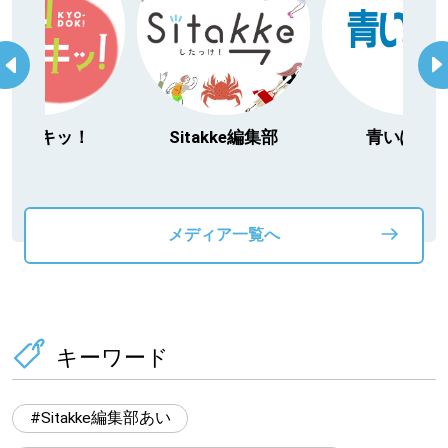
今日ドキッ！
Sitakke編集部
青いぽす
メディア一覧へ
キーワード
Sitakke編集部あい