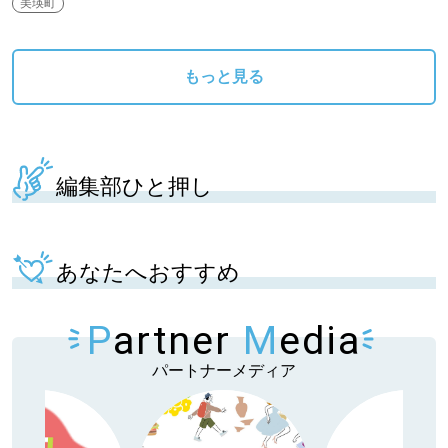
美瑛町
パートナーメディア
Sitakkeパートナー
もっと見る
運営会社
広告掲載
情報提供・お問い合わせ
利用規約
編集部ひと押し
プライバシーポリシー
あなたへおすすめ
閉じる
P
artner
M
edia
パートナーメディア