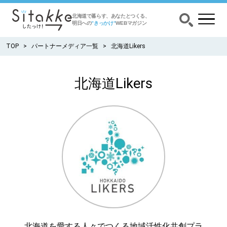
北海道で暮らす、あなたとつくる、
明日への
”きっかけ”
WEBマガジン
TOP
パートナーメディア一覧
北海道Likers
北海道Likers
CATEGORY
カテゴリー
食べる
出かける
暮らす
みがく
育む
北海道を愛する人々でつくる地域活性化共創プラ