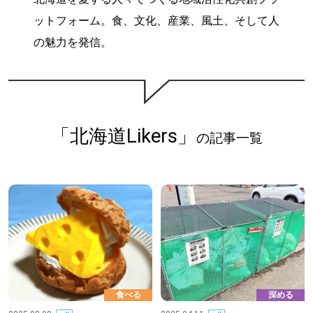
ットフォーム。食、文化、産業、風土、そして人
深める
の魅力を発信。
ゆるむ
SitakkeTV
「北海道Likers」
の記事一覧
LOCAL
ローカルエリア
all
札幌
道北
食べる
深める
道南