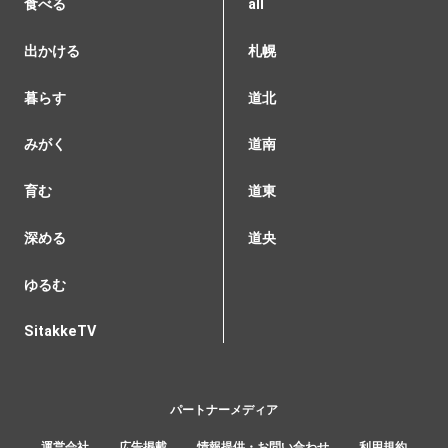
食べる
all
出かける
札幌
暮らす
道北
みがく
道南
育む
道東
深める
道央
ゆるむ
SitakkeTV
パートナーメディア
運営会社
広告掲載
情報提供・お問い合わせ
利用規約