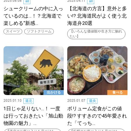
2025.08.08
2025.04.11
all
all
シュークリームの中に入っ
【北海道の方言】意外と多
道東
ているのは…！？北海道で
い!? 北海道民がよく使う北
楽しめる“新感…
海道弁20選
道央
スイーツ
ソフトクリーム
【いろんな価値観や生き方に触れ
たい】
KEYWORD
キーワード
Sitakke編集部あい
【いろんな価値観や生き方に触れたい】
Sitakke編集部 IKU
【まったり楽しみたい】
出かける
食べる
2025.01.10
2025.01.07
道北
道央
【暮らしの知恵を身につけたい】
札幌市
1日じゃ足りない…！ 一度
ボリューム定食がこの値
は行っておきたい「旭山動
段!? すすきので45年愛され
【札幌のお気に入りを見つけたい】
物園の魅力」…
た「てっち…