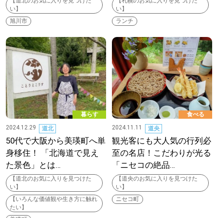
【道北のお気に入りを見つけた
【札幌のお気に入りを見つけた
【道央のお気に入りを見つけたい】
い】
い】
旭川市
ランチ
【道北のお気に入りを見つけたい】
【道東のお気に入りを見つけたい】
暮らす
食べる
北海道で暮らす、あなたとつくる、
2024.12.29
2024.11.11
道北
道央
明日への”きっかけ”WEBマガジン
50代で大阪から美瑛町へ単
観光客にも大人気の行列必
身移住！ 「北海道で見え
至の名店！こだわりが光る
た景色」とは…
「ニセコの絶品…
【道北のお気に入りを見つけた
【道央のお気に入りを見つけた
い】
い】
【いろんな価値観や生き方に触れ
ニセコ町
たい】