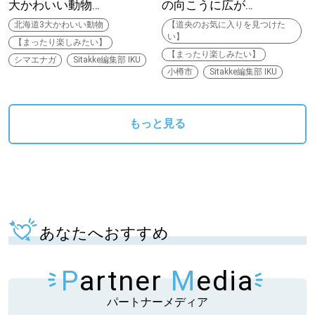
大かわいい動物…
の向こうに広が…
北海道3大かわいい動物
【道央のお気に入りを見つけた
い】
【まったり楽しみたい】
【まったり楽しみたい】
シマエナガ
Sitakke編集部 IKU
小樽市
Sitakke編集部 IKU
もっと見る
あなたへおすすめ
P
artner
M
edia
パートナーメディア