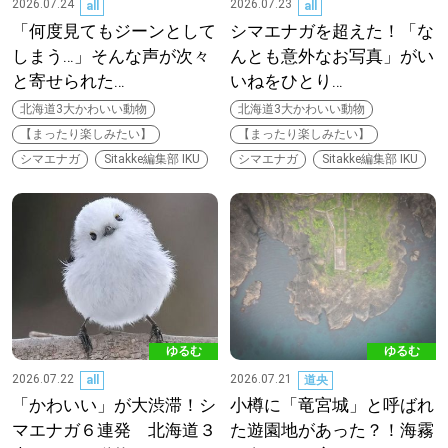
2026.07.24
2026.07.23
all
all
「何度見てもジーンとして
シマエナガを超えた！「な
しまう…」そんな声が次々
んとも意外なお写真」がい
と寄せられた…
いねをひとり…
北海道3大かわいい動物
北海道3大かわいい動物
【まったり楽しみたい】
【まったり楽しみたい】
シマエナガ
Sitakke編集部 IKU
シマエナガ
Sitakke編集部 IKU
ゆるむ
ゆるむ
2026.07.22
2026.07.21
all
道央
「かわいい」が大渋滞！シ
小樽に「竜宮城」と呼ばれ
マエナガ６連発 北海道３
た遊園地があった？！海霧