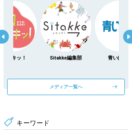
今日ドキッ！
Sitakke編集部
青いぽす
メディア一覧へ
キーワード