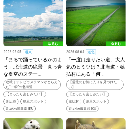
深める
ゆるむ
ゆるむ
ゆるむ
SitakkeTV
2026.08.05
2026.08.04
道東
道北
「まるで踊っているかのよ
「一度は走りたい道」大人
LOCAL
う」北海道の絶景 真っ青
気のヒミツは？北海道・猿
ローカルエリア
な夏空のステー…
払村にある「何…
all
連載｜テレビカメラマンがとらえ
【道北のお気に入りを見つけた
た“一瞬”の北海道
い】
札幌
【まったり楽しみたい】
【まったり楽しみたい】
帯広市
絶景スポット
猿払村
絶景スポット
Sitakke編集部 IKU
Sitakke編集部 IKU
道北
道南