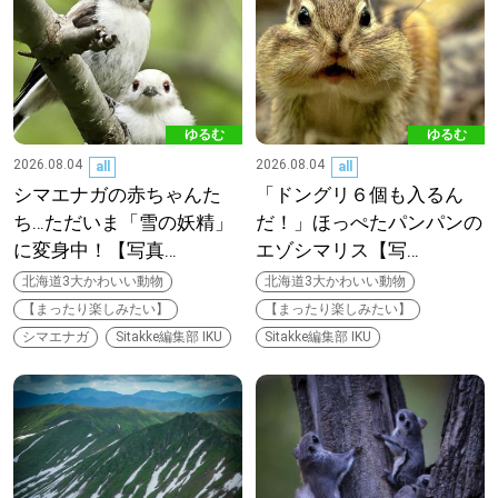
道東
道央
ゆるむ
ゆるむ
2026.08.04
2026.08.04
all
all
KEYWORD
キーワード
シマエナガの赤ちゃんた
「ドングリ６個も入るん
ち…ただいま「雪の妖精」
だ！」ほっぺたパンパンの
Sitakke編集部あい
に変身中！【写真…
エゾシマリス【写…
北海道3大かわいい動物
北海道3大かわいい動物
【いろんな価値観や生き方に触れたい】
【まったり楽しみたい】
【まったり楽しみたい】
シマエナガ
Sitakke編集部 IKU
Sitakke編集部 IKU
Sitakke編集部 IKU
【暮らしの知恵を身につけたい】
【まったり楽しみたい】
札幌市