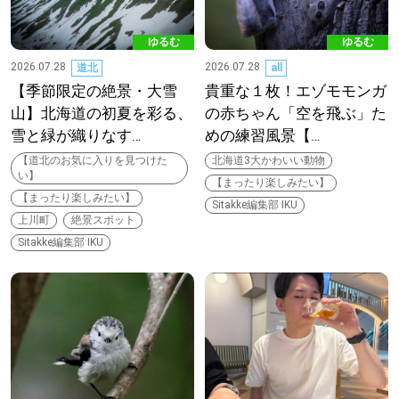
【札幌のお気に入りを見つけたい】
ゆるむ
ゆるむ
【道央のお気に入りを見つけたい】
2026.07.28
2026.07.28
道北
all
【季節限定の絶景・大雪
貴重な１枚！エゾモモンガ
【道北のお気に入りを見つけたい】
山】北海道の初夏を彩る、
の赤ちゃん「空を飛ぶ」た
雪と緑が織りなす…
めの練習風景【…
【道東のお気に入りを見つけたい】
【道北のお気に入りを見つけた
北海道3大かわいい動物
い】
【まったり楽しみたい】
【まったり楽しみたい】
Sitakke編集部 IKU
上川町
絶景スポット
Sitakke編集部 IKU
北海道で暮らす、あなたとつくる、
明日への”きっかけ”WEBマガジン