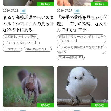
ゆるむ
ゆるむ
2026.07.28
2026.07.27
all
all
まるで高校球児のヘアスタ
「左手の薬指を見ちゃう問
パートナーメディア
Sitakkeパートナー
イル？シマエナガの真っ白
題」「右手の指輪、なんな
な羽の下にある…
んですか」アラ…
運営会社
広告掲載
北海道3大かわいい動物
連載｜アラサーの今、話してみた
【#アライマ】
【まったり楽しみたい】
情報提供・お問い合わせ
利用規約
【いろんな価値観や生き方に触れ
シマエナガ
Sitakke編集部 IKU
たい】
プライバシーポリシー
Sitakke編集部 IKU
閉じる
ゆるむ
ゆるむ