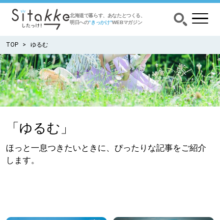
北海道で暮らす、あなたとつくる、
明日への
”きっかけ”
WEBマガジン
TOP
ゆるむ
CATEGORY
カテゴリー
食べる
「ゆるむ」
出かける
ほっと一息つきたいときに、ぴったりな記事をご紹介
します。
暮らす
みがく
育む