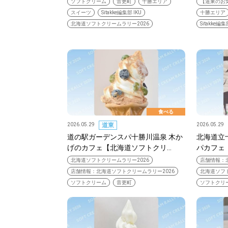
ソフトクリーム
音更町
十勝エリア
【道東のお
スイーツ
Sitakke編集部 IKU
十勝エリア
北海道ソフトクリームラリー2026
Sitakke編集
食べる
2026.05.29
道東
2026.05.29
道の駅ガーデンスパ十勝川温泉 木か
北海道立
げのカフェ【北海道ソフトクリ…
パカフェ
北海道ソフトクリームラリー2026
店舗情報：
店舗情報：北海道ソフトクリームラリー2026
北海道ソフト
北海道で暮らす、あなたとつくる、
ソフトクリーム
音更町
ソフトクリ
明日への”きっかけ”WEBマガジン