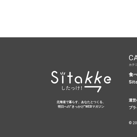
C
カテ
食
Sit
運営
北海道で暮らす、あなたとつくる、
明日への”きっかけ”WEBマガジン
プラ
© 20