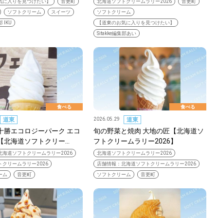
気に入りを見つけたい】
音更町
北海道ソフトクリームラリー2026
音更町
ソフトクリーム
スイーツ
ソフトクリーム
部 IKU
【道東のお気に入りを見つけたい】
Sitakke編集部あい
SEARCH
食べる
食べる
検索する
道東
2026.05.29
道東
十勝エコロジーパーク エコ
旬の野菜と焼肉 大地の匠【北海道ソ
CATEGORY
【北海道ソフトクリー…
フトクリームラリー2026】
カテゴリー
北海道ソフトクリームラリー2026
北海道ソフトクリームラリー2026
クリームラリー2026
店舗情報：北海道ソフトクリームラリー2026
ーム
音更町
ソフトクリーム
音更町
LOCAL
ローカルエリア