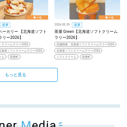
KEYWORD
キーワード
食べる
食べる
道東
2026.05.29
道東
利用規約
Sitakke編集部あい
ベーカリー 【北海道ソフト
茶屋 Green【北海道ソフトクリーム
Sitakke編集部 IKU
リー2026】
ラリー2026】
クリームラリー2026
店舗情報：北海道ソフトクリームラリー2026
【まったり楽しみたい
北海道ソフトクリームラリー2026
北海道ソフトクリームラリー2026
【道央のお気に入りを
ーム
音更町
ソフトクリーム
音更町
【道東のお気に入りを
もっと見る
tner
M
edia