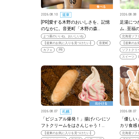
食べる
2026.08.10
道東
2026.08.08
[PR]愛する木野のおいしさを、記憶
足湯につ
のなかに。音更町「木野の森…
ム…至福
よつ葉のいいね、おいしいね
北海道ソフト
【道東のお気に入りを見つけたい】
音更町
【道東のお
カフェ
PR
ソフトクリ
スイーツ
出かける
2026.08.07
札幌
2026.08.07
「ビジュアル爆発！」揚げパンにソ
「優しい
フトクリームをはさんじゃう！…
カリ食感
【道東のお気に入りを見つけたい】
北海道ソフト