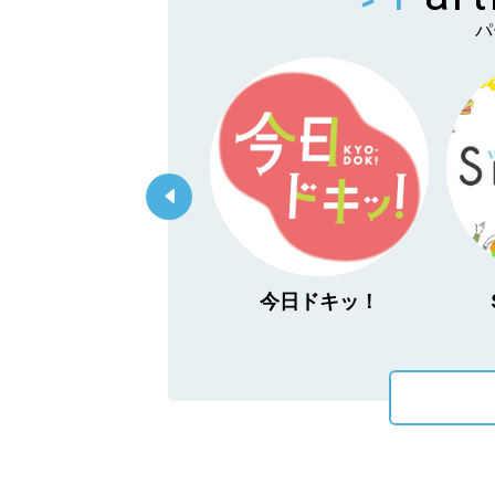
パ
「あぐり王国北海道
今日ドキッ！
NEXT」