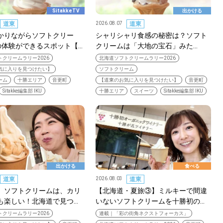
SitakkeTV
出かける
道東
2026.08.07
道東
かりながらソフトクリー
シャリシャリ食感の秘密は？ソフト
の体験ができるスポット【…
クリームは「大地の宝石」みた…
クリームラリー2026
北海道ソフトクリームラリー2026
気に入りを見つけたい】
ソフトクリーム
ーム
十勝エリア
音更町
【道東のお気に入りを見つけたい】
音更町
Sitakke編集部 IKU
十勝エリア
スイーツ
Sitakke編集部 IKU
出かける
食べる
道東
2026.08.03
道東
」ソフトクリームは、カリ
【北海道・夏旅③】ミルキーで間違
も楽しい！北海道で見つ…
いないソフトクリームを十勝初の…
クリームラリー2026
連載｜「彩の街角ネクストフォーカス」