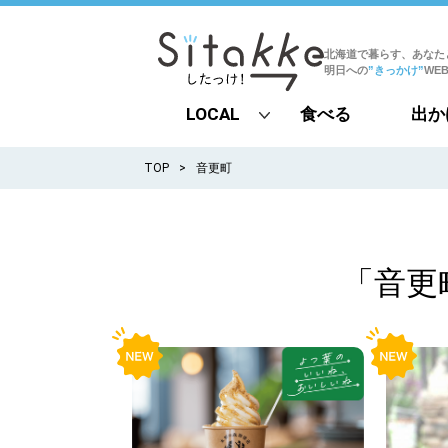
北海道で暮らす、あなた
明日への
”きっかけ”
WE
LOCAL
食べる
出か
all
TOP
音更町
札幌
道北
「音更
道南
道東
道央