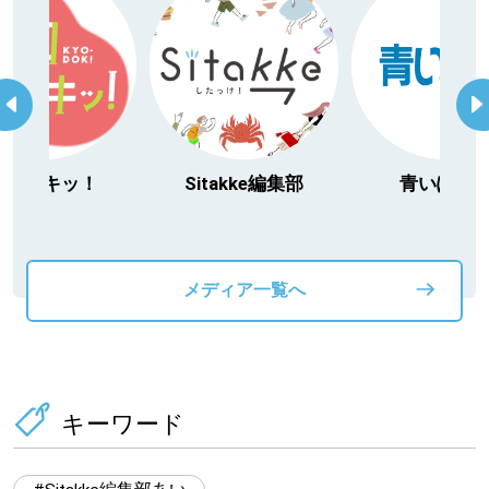
今日ドキッ！
Sitakke編集部
青いぽす
メディア一覧へ
キーワード