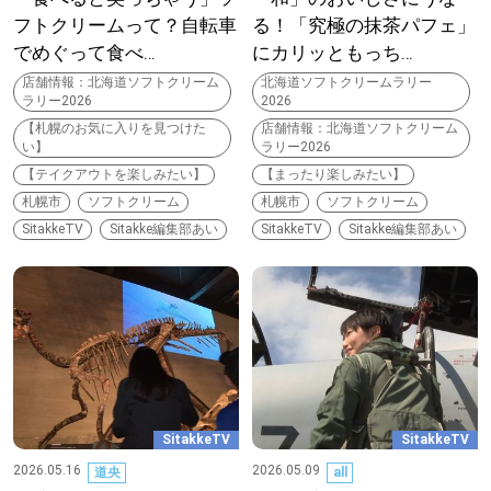
フトクリームって？自転車
る！「究極の抹茶パフェ」
道東
でめぐって食べ…
にカリッともっち…
店舗情報：北海道ソフトクリーム
北海道ソフトクリームラリー
道央
ラリー2026
2026
【札幌のお気に入りを見つけた
店舗情報：北海道ソフトクリーム
い】
ラリー2026
【テイクアウトを楽しみたい】
【まったり楽しみたい】
KEYWORD
キーワード
札幌市
ソフトクリーム
札幌市
ソフトクリーム
SitakkeTV
Sitakke編集部あい
SitakkeTV
Sitakke編集部あい
Sitakke編集部あい
【いろんな価値観や生き方に触れたい】
Sitakke編集部 IKU
【暮らしの知恵を身につけたい】
SitakkeTV
SitakkeTV
【まったり楽しみたい】
札幌市
2026.05.16
2026.05.09
道央
all