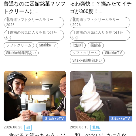
普通なのに函館銘菓？ソフ
ゅわ爽快！？摘みたてイチ
トクリームに…
ゴが360度！…
深める
北海道ソフトクリームラリー
北海道ソフトクリームラリー
2026
2026
ゆるむ
【道南のお気に入りを見つけた
【道南のお気に入りを見つけた
い】
い】
ソフトクリーム
SitakkeTV
七飯町
函館市
SitakkeTV
Sitakke編集部あい
ソフトクリーム
SitakkeTV
Sitakke編集部あい
LOCAL
ローカルエリア
all
札幌
道北
SitakkeTV
SitakkeTV
2026.06.20
2026.06.13
all
札幌
道南
「食べると笑っちゃう」ソ
「和」のおいしさにうな