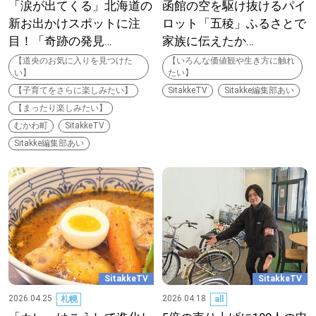
「涙が出てくる」北海道の
函館の空を駆け抜けるパイ
【札幌のお気に入りを見つけたい】
新お出かけスポットに注
ロット「五稜」ふるさとで
【道央のお気に入りを見つけたい】
目！「奇跡の発見…
家族に伝えたか…
【道央のお気に入りを見つけた
【いろんな価値観や生き方に触れ
【道北のお気に入りを見つけたい】
い】
たい】
【子育てをさらに楽しみたい】
SitakkeTV
Sitakke編集部あい
【道東のお気に入りを見つけたい】
【まったり楽しみたい】
むかわ町
SitakkeTV
Sitakke編集部あい
北海道で暮らす、あなたとつくる、
明日への”きっかけ”WEBマガジン
SitakkeTV
SitakkeTV
2026.04.25
2026.04.18
札幌
all