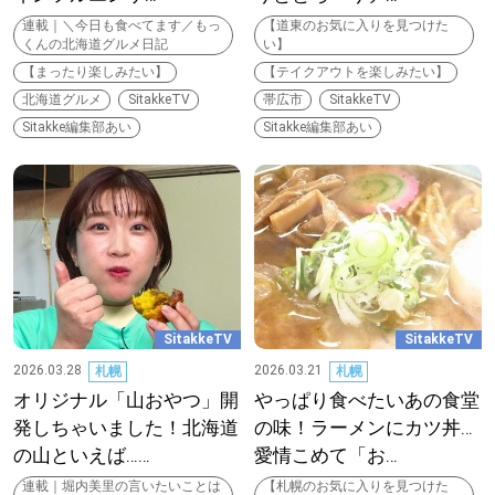
連載｜＼今日も食べてます／もっ
【道東のお気に入りを見つけた
くんの北海道グルメ日記
い】
【まったり楽しみたい】
【テイクアウトを楽しみたい】
北海道グルメ
SitakkeTV
帯広市
SitakkeTV
Sitakke編集部あい
Sitakke編集部あい
SitakkeTV
SitakkeTV
2026.03.28
2026.03.21
札幌
札幌
オリジナル「山おやつ」開
やっぱり食べたいあの食堂
発しちゃいました！北海道
の味！ラーメンにカツ丼…
の山といえば……
愛情こめて「お…
連載｜堀内美里の言いたいことは
【札幌のお気に入りを見つけた