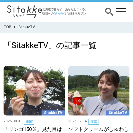
北海道で暮らす、あなたとつくる、
明日への
”きっかけ”
WEBマガジン
TOP
SitakkeTV
「SitakkeTV」の記事一覧
CATEGORY
カテゴリー
食べる
出かける
暮らす
SitakkeTV
SitakkeTV
みがく
2026.08.01
2026.07.04
道南
道南
「リンゴ150％」見た目は
ソフトクリームがしゅわし
育む