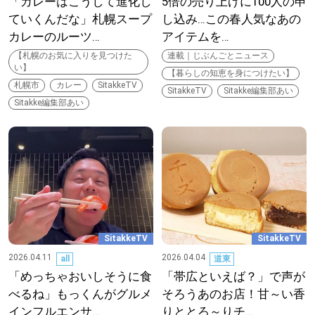
「カレーはこうして進化し
5倍の売り上げに100人の申
ていくんだな」札幌スープ
し込み…この春人気なあの
カレーのルーツ…
アイテムを…
パートナーメディア
Sitakkeパートナー
【札幌のお気に入りを見つけた
連載｜じぶんごとニュース
い】
【暮らしの知恵を身につけたい】
札幌市
カレー
SitakkeTV
運営会社
広告掲載
SitakkeTV
Sitakke編集部あい
Sitakke編集部あい
情報提供・お問い合わせ
利用規約
プライバシーポリシー
閉じる
SitakkeTV
SitakkeTV
2026.04.11
2026.04.04
all
道東
「めっちゃおいしそうに食
「帯広といえば？」で声が
べるね」もっくんがグルメ
そろうあのお店！甘～い香
インフルエンサ…
りととろ～りチ…