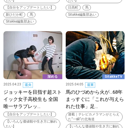
たい】
たい】
【自分をアップデートしたい】
日高町
馬
道東
新ひだか町
馬
Sitakke編集部あい
Sitakke編集部あい
道央
KEYWORD
キーワード
Sitakke編集部あい
【いろんな価値観や生き方に触れたい】
深める
SitakkeTV
2025.04.23
2025.04.05
道央
道東
Sitakke編集部 IKU
ジョッキーを目指す超スト
馬のひづめから火が…68年
イック女子高校生も 全国
まっすぐに「これが与えら
【暮らしの知恵を身につけたい】
唯一サラブレッ…
れた仕事」足…
【自分をアップデートしたい】
連載｜テレビカメラマンがとらえ
【まったり楽しみたい】
札幌市
た“一瞬”の北海道
【いろんな価値観や生き方に触れ
たい】
【いろんな価値観や生き方に触れ