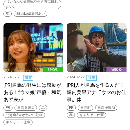
【いろんな価値観や生き方に触れ
たい】
馬
Sitakke編集部あい
パートナーメディア
Sitakkeパートナー
運営会社
広告掲載
情報提供・お問い合わせ
利用規約
プライバシーポリシー
ゆるむ
深める
2024.02.28
2024.02.22
道東
道東
[PR]名馬の誕生には感動が
[PR]人が名馬を作るんだ！
ある！”ウマ娘”声優・和氣
堀内美里アナ〝ウマのお仕
閉じる
あず未が…
事〟体…
PR
日高振興局
馬
PR
日高町
日高振興局
北海道3大かわいい動物
馬
キャリア・仕事
キャリア・仕事