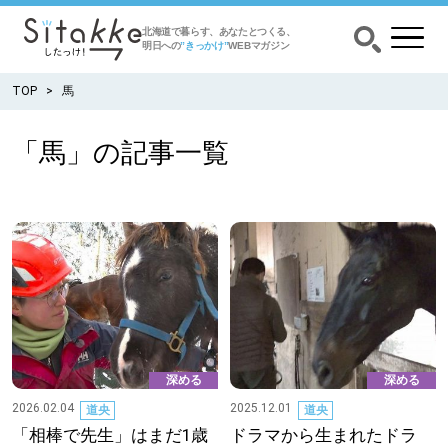
北海道で暮らす、あなたとつくる、
明日への
”きっかけ”
WEBマガジン
TOP
馬
「馬」の記事一覧
CATEGORY
カテゴリー
食べる
出かける
暮らす
深める
深める
みがく
2026.02.04
2025.12.01
道央
道央
「相棒で先生」はまだ1歳
ドラマから生まれたドラ
育む