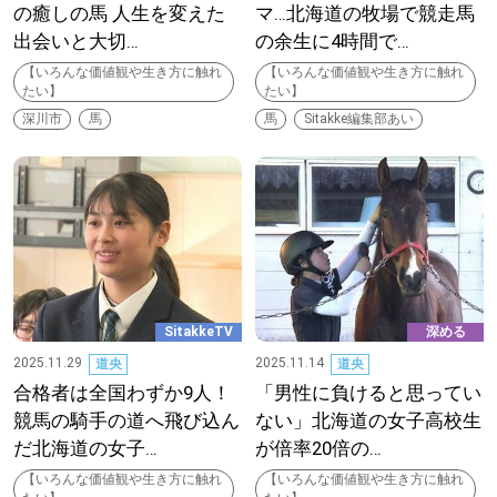
の癒しの馬 人生を変えた
マ…北海道の牧場で競走馬
出会いと大切…
の余生に4時間で…
深める
【いろんな価値観や生き方に触れ
【いろんな価値観や生き方に触れ
たい】
たい】
ゆるむ
深川市
馬
馬
Sitakke編集部あい
SitakkeTV
LOCAL
ローカルエリア
all
SitakkeTV
深める
札幌
2025.11.29
2025.11.14
道央
道央
合格者は全国わずか9人！
「男性に負けると思ってい
競馬の騎手の道へ飛び込ん
ない」北海道の女子高校生
道北
だ北海道の女子…
が倍率20倍の…
【いろんな価値観や生き方に触れ
【いろんな価値観や生き方に触れ
道南