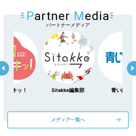
P
artner
M
edia
パートナーメディア
今日ドキッ！
Sitakke編集部
青いぽす
メディア一覧へ