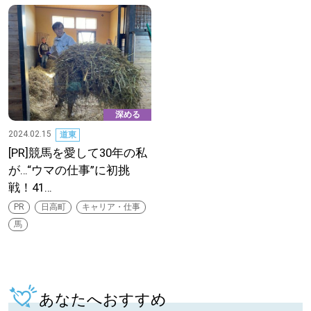
深める
2024.02.15
道東
[PR]競馬を愛して30年の私
が…“ウマの仕事”に初挑
戦！41…
PR
日高町
キャリア・仕事
馬
あなたへおすすめ