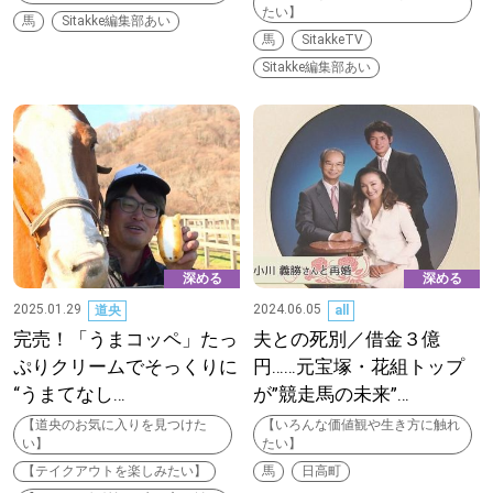
【札幌のお気に入りを見つけたい】
たい】
馬
Sitakke編集部あい
馬
SitakkeTV
【道央のお気に入りを見つけたい】
Sitakke編集部あい
【道北のお気に入りを見つけたい】
【道東のお気に入りを見つけたい】
深める
深める
2025.01.29
2024.06.05
道央
all
完売！「うまコッペ」たっ
夫との死別／借金３億
北海道で暮らす、あなたとつくる、
ぷりクリームでそっくりに
円……元宝塚・花組トップ
明日への”きっかけ”WEBマガジン
“うまてなし…
が”競走馬の未来”…
【道央のお気に入りを見つけた
【いろんな価値観や生き方に触れ
い】
たい】
【テイクアウトを楽しみたい】
馬
日高町