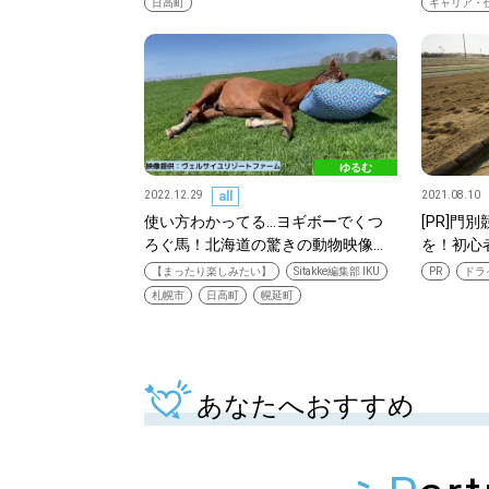
日高町
キャリア・
北海道で暮らす、あなたとつくる、
ゆるむ
明日への”きっかけ”WEBマガジン
2022.12.29
all
2021.08.10
使い方わかってる…ヨギボーでくつ
[PR]門
ろぐ馬！北海道の驚きの動物映像…
を！初心
【まったり楽しみたい】
Sitakke編集部 IKU
PR
ドラ
札幌市
日高町
幌延町
パートナーメディア
Sitakkeパートナー
運営会社
広告掲載
情報提供・お問い合わせ
プライバシーポリシー
あなたへおすすめ
閉じる