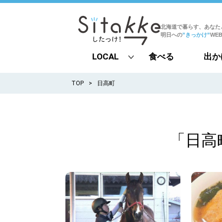
北海道で暮らす、あなた
明日への
”きっかけ”
WE
LOCAL
食べる
出か
all
TOP
日高町
札幌
道北
「日高
道南
道東
道央