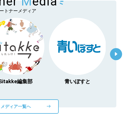
tner
M
edia
【道北のお気に入りを
ートナーメディア
Sitakke編集部
青いぽすと
「北海
物」
メディア一覧へ