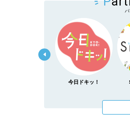
P
ar
パ
「あぐり王国北海道
今日ドキッ！
NEXT」