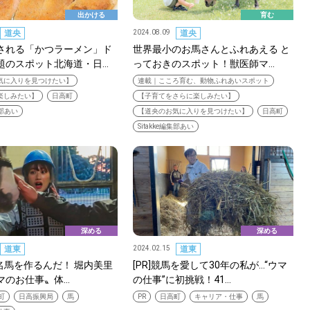
出かける
育む
道央
2024.08.09
道央
される「かつラーメン」ド
世界最小のお馬さんとふれあえる と
題のスポット北海道・日…
っておきのスポット！獣医師マ…
気に入りを見つけたい】
連載｜こころ育む、動物ふれあいスポット
楽しみたい】
日高町
【子育てをさらに楽しみたい】
集部あい
【道央のお気に入りを見つけたい】
日高町
Sitakke編集部あい
深める
深める
道東
2024.02.15
道東
が名馬を作るんだ！ 堀内美里
[PR]競馬を愛して30年の私が…“ウマ
マのお仕事〟体…
の仕事”に初挑戦！41…
SEARCH
町
日高振興局
馬
PR
日高町
キャリア・仕事
馬