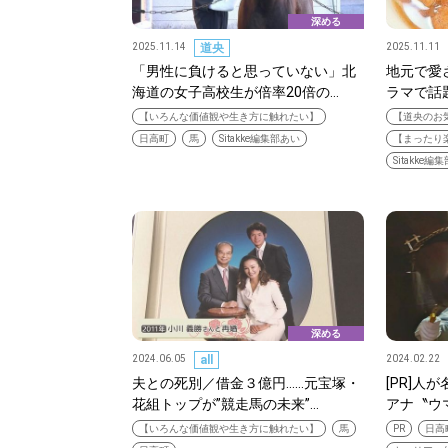
深める
2025.11.14
道央
2025.11.11
「男性に負けると思っていない」北
地元で愛
海道の女子高校生が倍率20倍の…
ラマで話
【いろんな価値観や生き方に触れたい】
【道央のお
日高町
馬
Sitakke編集部あい
【まったり
Sitakke編
深める
2024.06.05
all
2024.02.22
夫との死別／借金３億円……元宝塚・
[PR]人
花組トップが”競走馬の未来”…
アナ〝ウ
【いろんな価値観や生き方に触れたい】
馬
PR
日高