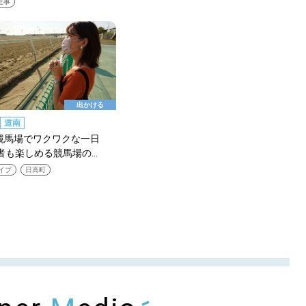
仕事
検索する
CATEGORY
カテゴリー
出かける
LOCAL
道南
ローカルエリア
別競馬場でワクワクな一日
者も楽しめる競馬場の…
イブ
日高町
KEYWORD
キーワード
利用規約
Sitakke編集部あい
Sitakke編集部 IKU
【暮らしの知恵を身に
【札幌のお気に入りを