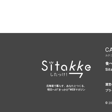
C
カテ
食
Sit
運営
北海道で暮らす、あなたとつくる、
明日への”きっかけ”WEBマガジン
プラ
© 20