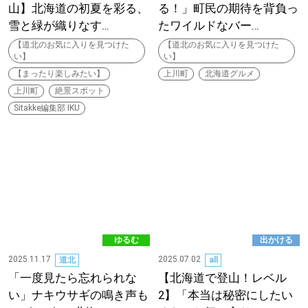
山】北海道の初夏を彩る、
る！」町民の期待を背負っ
雪と緑が織りなす…
たワイルドなバー…
深める
【道北のお気に入りを見つけた
【道北のお気に入りを見つけた
い】
い】
ゆるむ
【まったり楽しみたい】
上川町
北海道グルメ
上川町
絶景スポット
Sitakke編集部 IKU
SitakkeTV
LOCAL
ローカルエリア
all
札幌
ゆるむ
出かける
2025.11.17
2025.07.02
道北
all
道北
「一度見たら忘れられな
【北海道で登山！レベル
い」ナキウサギの鳴き声も
2】「本当は秘密にしたい
道南