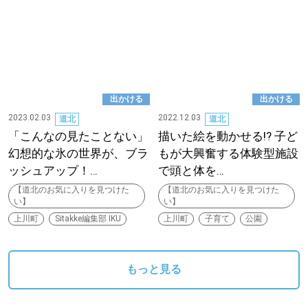
出かける
出かける
2023.02.03
2022.12.03
道北
道北
「こんなの見たことない」
描いた絵を動かせる!? 子ど
幻想的な氷の世界が、ブラ
もが大興奮する体験型施設
ッシュアップ！…
で頭と体を…
【道北のお気に入りを見つけた
【道北のお気に入りを見つけた
い】
い】
上川町
Sitakke編集部 IKU
上川町
子育て
公園
もっと見る