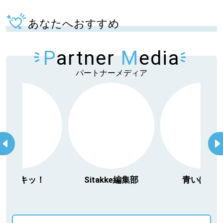
あなたへおすすめ
P
artner
M
edia
パートナーメディア
今日ドキッ！
Sitakke編集部
青いぽす