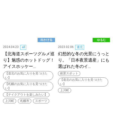
出かける
ゆるむ
2024.04.23
2023.02.06
all
道北
【北海道スポーツグルメ巡
幻想的な冬の光景にうっと
り】魅惑のホットドッグ！
り。「日本夜景遺産」にも
アイスホッケー…
選ばれた冬のイ…
【道北のお気に入りを見つけた
絶景スポット
い】
【道北のお気に入りを見つけた
【札幌のお気に入りを見つけた
い】
い】
上川町
【テイクアウトを楽しみたい】
上川町
札幌市
スポーツ