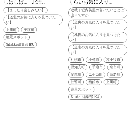
しばしば… 北海…
くらいお気に入り…
【まったり楽しみたい】
連載｜堀内美里の言いたいことは
道東
山々ですが
【道北のお気に入りを見つけた
い】
【道央のお気に入りを見つけた
道央
い】
上川町
美瑛町
【札幌のお気に入りを見つけた
絶景スポット
い】
Sitakke編集部 IKU
【道南のお気に入りを見つけた
KEYWORD
キーワード
い】
札幌市
小樽市
苫小牧市
Sitakke編集部あい
倶知安町
千歳市
余市町
蘭越町
ニセコ町
白老町
【いろんな価値観や生き方に触れたい】
壮瞥町
函館市
上川町
絶景スポット
Sitakke編集部 IKU
Sitakke編集部 IKU
【暮らしの知恵を身につけたい】
【まったり楽しみたい】
札幌市