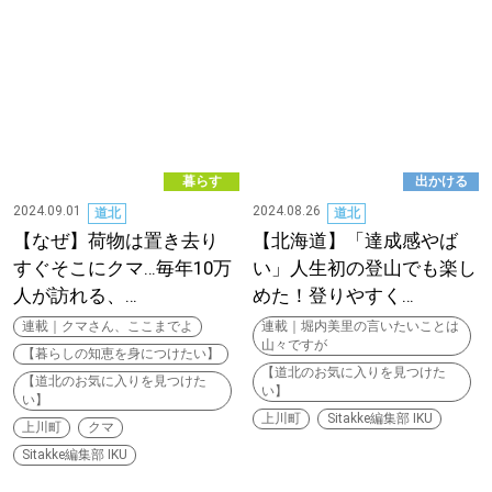
パートナーメディア
Sitakkeパートナー
運営会社
広告掲載
暮らす
出かける
情報提供・お問い合わせ
利用規約
2024.09.01
2024.08.26
道北
道北
【なぜ】荷物は置き去り
【北海道】「達成感やば
プライバシーポリシー
すぐそこにクマ…毎年10万
い」人生初の登山でも楽し
人が訪れる、…
めた！登りやすく…
連載｜クマさん、ここまでよ
連載｜堀内美里の言いたいことは
山々ですが
閉じる
【暮らしの知恵を身につけたい】
【道北のお気に入りを見つけた
【道北のお気に入りを見つけた
い】
い】
上川町
Sitakke編集部 IKU
上川町
クマ
Sitakke編集部 IKU