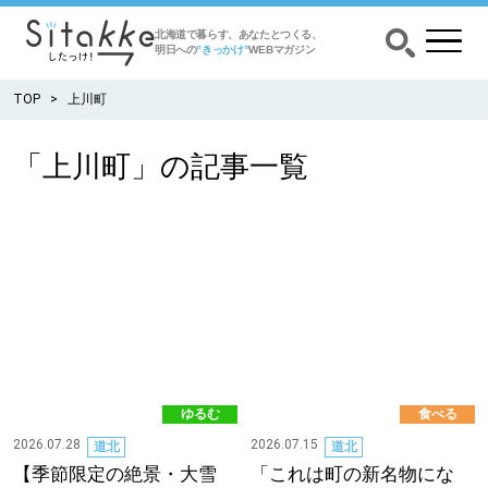
北海道で暮らす、あなたとつくる、
明日への
”きっかけ”
WEBマガジン
TOP
上川町
「上川町」の記事一覧
CATEGORY
カテゴリー
食べる
出かける
暮らす
ゆるむ
食べる
みがく
2026.07.28
2026.07.15
道北
道北
【季節限定の絶景・大雪
「これは町の新名物にな
育む