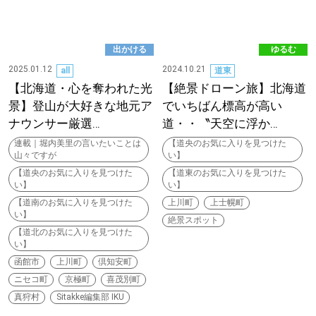
【札幌のお気に入りを見つけたい】
【道央のお気に入りを見つけたい】
出かける
ゆるむ
2025.01.12
2024.10.21
all
道東
【道北のお気に入りを見つけたい】
【北海道・心を奪われた光
【絶景ドローン旅】北海道
景】登山が大好きな地元ア
でいちばん標高が高い
【道東のお気に入りを見つけたい】
ナウンサー厳選…
道・・〝天空に浮か…
連載｜堀内美里の言いたいことは
【道央のお気に入りを見つけた
山々ですが
い】
【道央のお気に入りを見つけた
【道東のお気に入りを見つけた
い】
い】
【道南のお気に入りを見つけた
上川町
上士幌町
い】
北海道で暮らす、あなたとつくる、
絶景スポット
【道北のお気に入りを見つけた
明日への”きっかけ”WEBマガジン
い】
函館市
上川町
倶知安町
ニセコ町
京極町
喜茂別町
真狩村
Sitakke編集部 IKU