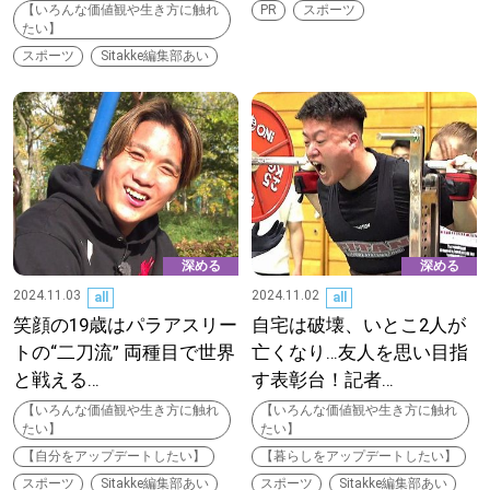
【いろんな価値観や生き方に触れ
PR
スポーツ
たい】
道東
スポーツ
Sitakke編集部あい
道央
KEYWORD
キーワード
Sitakke編集部あい
深める
深める
【いろんな価値観や生き方に触れたい】
2024.11.03
2024.11.02
all
all
笑顔の19歳はパラアスリー
自宅は破壊、いとこ2人が
Sitakke編集部 IKU
トの“二刀流” 両種目で世界
亡くなり…友人を思い目指
と戦える…
す表彰台！記者…
【暮らしの知恵を身につけたい】
【いろんな価値観や生き方に触れ
【いろんな価値観や生き方に触れ
たい】
たい】
【まったり楽しみたい】
札幌市
【自分をアップデートしたい】
【暮らしをアップデートしたい】
スポーツ
Sitakke編集部あい
スポーツ
Sitakke編集部あい