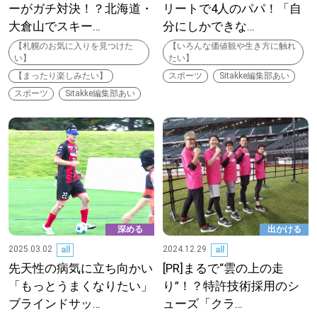
ーがガチ対決！？北海道・
リートで4人のパパ！「自
大倉山でスキー…
分にしかできな…
深める
【札幌のお気に入りを見つけた
【いろんな価値観や生き方に触れ
い】
たい】
ゆるむ
【まったり楽しみたい】
スポーツ
Sitakke編集部あい
スポーツ
Sitakke編集部あい
SitakkeTV
LOCAL
ローカルエリア
all
深める
出かける
札幌
2025.03.02
2024.12.29
all
all
先天性の病気に立ち向かい
[PR]まるで“雲の上の走
道北
「もっとうまくなりたい」
り”！？特許技術採用のシ
ブラインドサッ…
ューズ「クラ…
道南