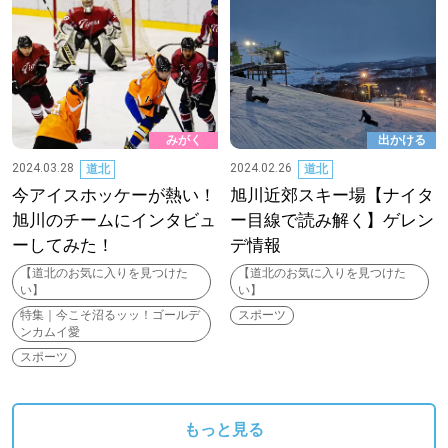
みがく
出かける
2024.03.28
2024.02.26
道北
道北
今アイスホッケーが熱い！
旭川近郊スキー場【ナイタ
旭川のチームにインタビュ
ー目線で読み解く】ゲレン
ーしてみた！
デ情報
【道北のお気に入りを見つけた
【道北のお気に入りを見つけた
い】
い】
特集｜今こそ沼るッッ！ゴールデ
スポーツ
ンカムイ愛
スポーツ
もっと見る