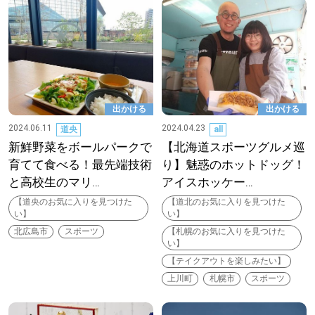
パートナーメディア
Sitakkeパートナー
運営会社
広告掲載
出かける
出かける
情報提供・お問い合わせ
利用規約
2024.06.11
2024.04.23
道央
all
新鮮野菜をボールパークで
【北海道スポーツグルメ巡
プライバシーポリシー
育てて食べる！最先端技術
り】魅惑のホットドッグ！
と高校生のマリ…
アイスホッケー…
【道央のお気に入りを見つけた
【道北のお気に入りを見つけた
い】
い】
閉じる
北広島市
スポーツ
【札幌のお気に入りを見つけた
い】
【テイクアウトを楽しみたい】
上川町
札幌市
スポーツ