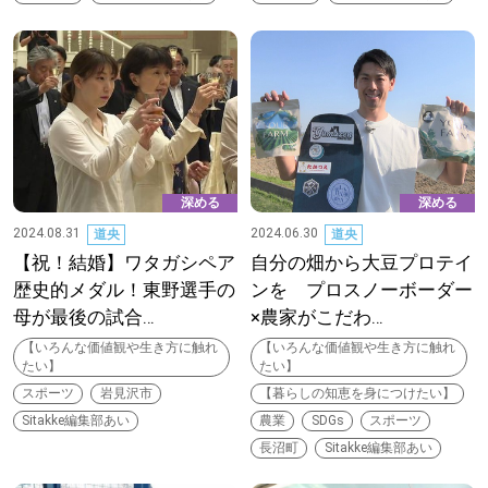
【札幌のお気に入りを見つけたい】
【道央のお気に入りを見つけたい】
【道北のお気に入りを見つけたい】
【道東のお気に入りを見つけたい】
深める
深める
2024.08.31
2024.06.30
道央
道央
【祝！結婚】ワタガシペア
自分の畑から大豆プロテイ
歴史的メダル！東野選手の
ンを プロスノーボーダー
母が最後の試合…
×農家がこだわ…
北海道で暮らす、あなたとつくる、
【いろんな価値観や生き方に触れ
【いろんな価値観や生き方に触れ
明日への”きっかけ”WEBマガジン
たい】
たい】
スポーツ
岩見沢市
【暮らしの知恵を身につけたい】
Sitakke編集部あい
農業
SDGs
スポーツ
長沼町
Sitakke編集部あい