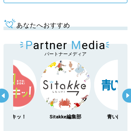
あなたへおすすめ
P
artner
M
edia
パートナーメディア
日ドキッ！
Sitakke編集部
青いぽすと