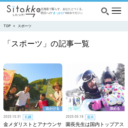
北海道で暮らす、あなたとつくる、
明日への
”きっかけ”
WEBマガジン
TOP
スポーツ
「スポーツ」の記事一覧
CATEGORY
カテゴリー
食べる
出かける
暮らす
出かける
深める
みがく
2025.10.31
2025.05.18
札幌
道央
金メダリストとアナウンサ
園長先生は国内トップアス
育む