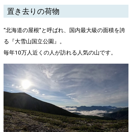
【札幌のお気に入りを見つけたい】
置き去りの荷物
【道央のお気に入りを見つけたい】
“北海道の屋根”と呼ばれ、国内最大級の面積を誇
【道北のお気に入りを見つけたい】
る『大雪山国立公園』。
【道東のお気に入りを見つけたい】
毎年10万人近くの人が訪れる人気の山です。
北海道で暮らす、あなたとつくる、
明日への”きっかけ”WEBマガジン