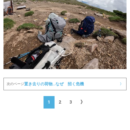
置き去りの荷物…なぜ 招く危機
次のページ
》
1
2
3
》