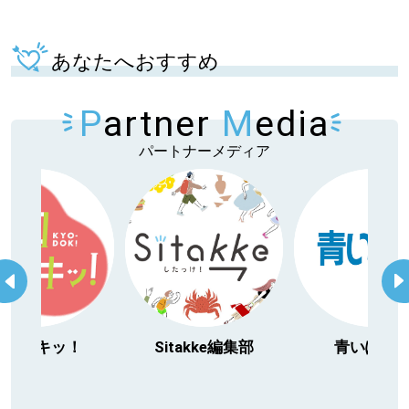
あなたへおすすめ
P
artner
M
edia
パートナーメディア
itakke編集部
青いぽすと
「北海道３大か
動物」プロジ