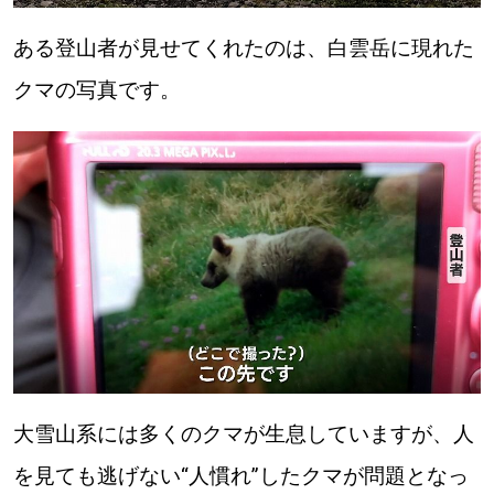
ある登山者が見せてくれたのは、白雲岳に現れた
パートナーメディア
Sitakkeパートナー
クマの写真です。
運営会社
広告掲載
情報提供・お問い合わせ
利用規約
プライバシーポリシー
閉じる
大雪山系には多くのクマが生息していますが、人
を見ても逃げない“人慣れ”したクマが問題となっ