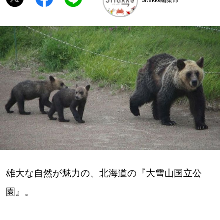
深める
ゆるむ
SitakkeTV
LOCAL
ローカルエリア
all
札幌
雄大な自然が魅力の、北海道の『大雪山国立公
道北
園』。
道南