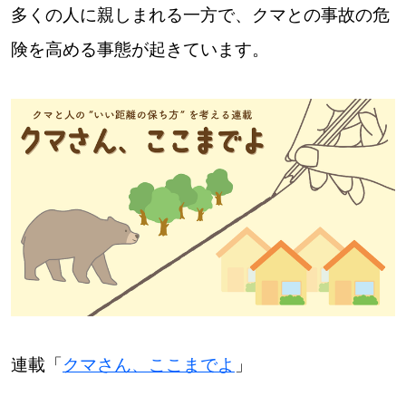
多くの人に親しまれる一方で、クマとの事故の危
道東
険を高める事態が起きています。
道央
KEYWORD
キーワード
Sitakke編集部あい
【いろんな価値観や生き方に触れたい】
Sitakke編集部 IKU
【暮らしの知恵を身につけたい】
連載「
クマさん、ここまでよ
」
【まったり楽しみたい】
札幌市