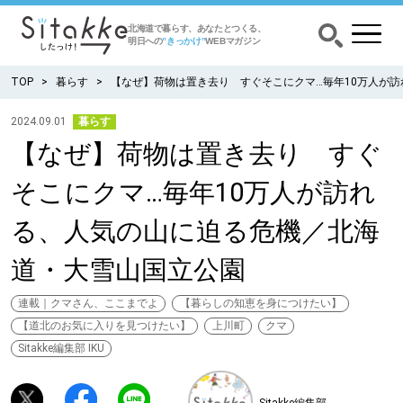
北海道で暮らす、あなたとつくる、
明日への
”きっかけ”
WEBマガジン
TOP
暮らす
【なぜ】荷物は置き去り すぐそこにクマ…毎年10万人が
2024.09.01
暮らす
【なぜ】荷物は置き去り すぐ
CATEGORY
カテゴリー
そこにクマ…毎年10万人が訪れ
食べる
る、人気の山に迫る危機／北海
出かける
道・大雪山国立公園
暮らす
連載｜クマさん、ここまでよ
【暮らしの知恵を身につけたい】
【道北のお気に入りを見つけたい】
上川町
クマ
Sitakke編集部 IKU
みがく
育む
Sitakke編集部