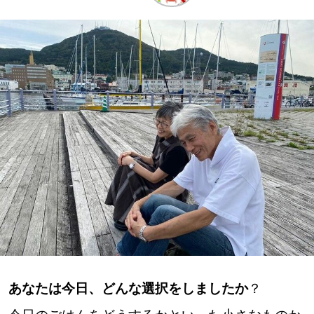
深める
ゆるむ
SitakkeTV
LOCAL
ローカルエリア
all
札幌
道北
あなたは今日、どんな選択をしましたか
？
道南