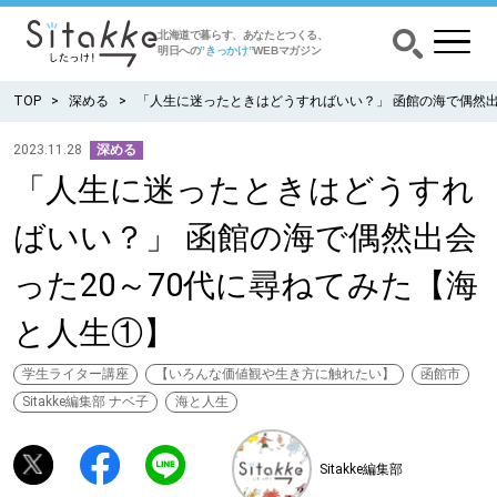
北海道で暮らす、あなたとつくる、
明日への
”きっかけ”
WEBマガジン
TOP
深める
「人生に迷ったときはどうすればいい？」 函館の海で偶然出
2023.11.28
深める
「人生に迷ったときはどうすれ
CATEGORY
カテゴリー
ばいい？」 函館の海で偶然出会
食べる
った20～70代に尋ねてみた【海
出かける
と人生①】
暮らす
学生ライター講座
【いろんな価値観や生き方に触れたい】
函館市
Sitakke編集部 ナベ子
海と人生
みがく
Sitakke編集部
育む