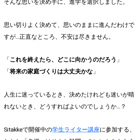
そんな思いを決め手に、進学を選択しました。
【道央のお気に入りを見つけたい】
【道北のお気に入りを見つけたい】
思い切りよく決めて、思いのままに進んだわけで
【道東のお気に入りを見つけたい】
すが…正直なところ、不安は尽きません。
「
これを終えたら、どこに向かうのだろう
」
「
将来の家庭づくりは大丈夫かな
」
北海道で暮らす、あなたとつくる、
明日への”きっかけ”WEBマガジン
人生に迷っているとき、決めたけれども迷いが晴
れないとき、どうすればよいのでしょうか…？
Sitakkeで開催中の
学生ライター講座
に参加する、