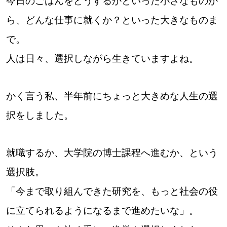
今日のごはんをどうするかといった小さなものか
ら、どんな仕事に就くか？といった大きなものま
道東
で。
道央
人は日々、選択しながら生きていますよね。
KEYWORD
キーワード
かく言う私、半年前にちょっと大きめな人生の選
Sitakke編集部あい
択をしました。
【いろんな価値観や生き方に触れたい】
就職するか、大学院の博士課程へ進むか、という
Sitakke編集部 IKU
【まったり楽しみたい】
選択肢。
【暮らしの知恵を身につけたい】
札幌市
「今まで取り組んできた研究を、もっと社会の役
【札幌のお気に入りを見つけたい】
に立てられるようになるまで進めたいな」。