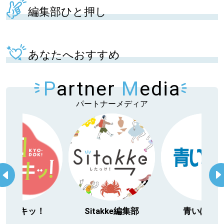
編集部ひと押し
あなたへおすすめ
P
artner
M
edia
パートナーメディア
今日ドキッ！
Sitakke編集部
青いぽす