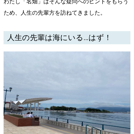
わたし「名畑」はそんな疑問へのヒントをもらう
パートナーメディア
Sitakkeパートナー
ため、人生の先輩方を訪ねてきました。
運営会社
広告掲載
人生の先輩は海にいる…はず！
情報提供・お問い合わせ
利用規約
プライバシーポリシー
閉じる