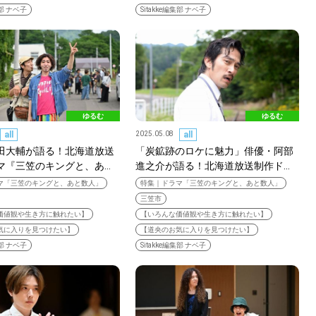
集部 ナベ子
Sitakke編集部 ナベ子
検索する
CATEGORY
カテゴリー
ゆるむ
ゆるむ
LOCAL
all
2025.05.08
all
ローカルエリア
田大輔が語る！北海道放送
「炭鉱跡のロケに魅力」俳優・阿部
マ『三笠のキングと、あ…
進之介が語る！北海道放送制作ド…
マ「三笠のキングと、あと数人」
特集｜ドラマ「三笠のキングと、あと数人」
KEYWORD
三笠市
キーワード
価値観や生き方に触れたい】
【いろんな価値観や生き方に触れたい】
気に入りを見つけたい】
【道央のお気に入りを見つけたい】
利用規約
Sitakke編集部あい
集部 ナベ子
Sitakke編集部 ナベ子
Sitakke編集部 IKU
【まったり楽しみたい
【道央のお気に入りを