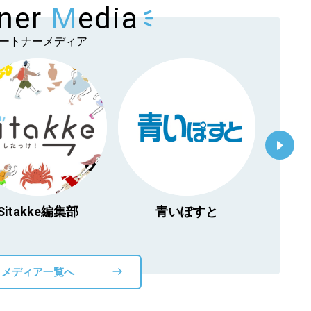
tner
M
edia
ートナーメディア
Sitakke編集部
青いぽすと
「北海
物」
メディア一覧へ