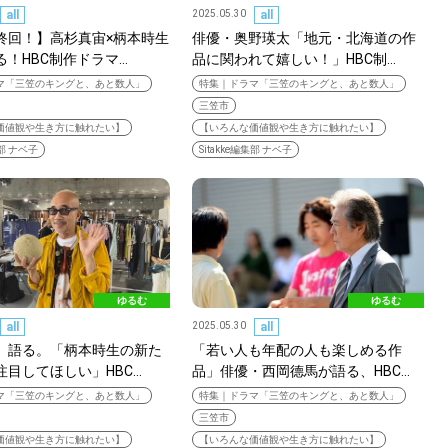
all
2025.05.30
all
終回！】高杉真宙×柄本時生
俳優・奥野瑛太「地元・北海道の作
る！HBC制作ドラマ…
品に関われて嬉しい！」HBC制…
マ「三笠のキングと、あと数人」
特集｜ドラマ「三笠のキングと、あと数人」
三笠市
価値観や生き方に触れたい】
【いろんな価値観や生き方に触れたい】
集部 ナベ子
Sitakke編集部 ナベ子
ゆるむ
ゆるむ
all
2025.05.30
all
、語る。「柄本時生の新た
「若い人も年配の人も楽しめる作
注目してほしい」HBC…
品」俳優・西岡德馬が語る、HBC…
マ「三笠のキングと、あと数人」
特集｜ドラマ「三笠のキングと、あと数人」
三笠市
SEARCH
価値観や生き方に触れたい】
【いろんな価値観や生き方に触れたい】