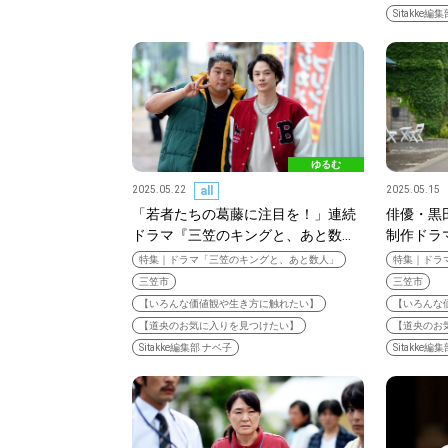
Sitakke編
北海道で暮らす、あなたとつくる、
ゆるむ
明日への”きっかけ”WEBマガジン
2025.05.22
all
2025.05.15
「若者たちの葛藤に注目を！」連続
俳優・黒
ドラマ『三笠のキングと、あと数…
制作ドラ
特集｜ドラマ「三笠のキングと、あと数人」
特集｜ドラ
三笠市
三笠市
パートナーメディア
Sitakkeパートナー
【いろんな価値観や生き方に触れたい】
【いろんな
【道央のお気に入りを見つけたい】
【道央のお
運営会社
広告掲載
情報提供・お問い合わせ
Sitakke編集部 ナベ子
Sitakke編
プライバシーポリシー