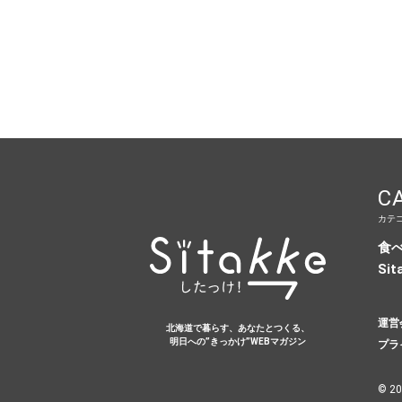
C
カテ
食
Sit
運営
北海道で暮らす、あなたとつくる、
明日への”きっかけ”WEBマガジン
プラ
© 20