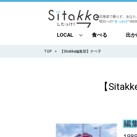
北海道で暮らす、あなた
明日への
”きっかけ”
WE
LOCAL
食べる
出か
all
TOP
【Sitakke編集部】ナベ子
札幌
道北
【Sita
道南
道東
道央