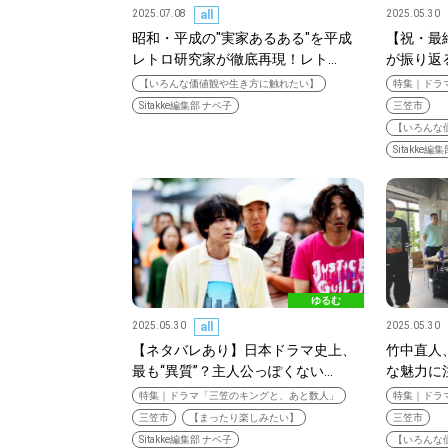
2025.07.08
all
2025.05.30
昭和・平成の"実家あるある"を平成
【祝・最
レトロ研究家が徹底再現！レト…
が振り返
【いろんな価値観や生き方に触れたい】
特集｜ドラ
Sitakke編集部 ナベ子
三笠市
【いろんな
Sitakke編
ゆるむ
2025.05.30
all
2025.05.30
【ネタバレあり】日本ドラマ史上、
竹中直人
最も“異質”？主人公っぽくない…
な魅力に
特集｜ドラマ「三笠のキングと、あと数人」
特集｜ドラ
三笠市
【まったり楽しみたい】
三笠市
Sitakke編集部 ナベ子
【いろんな