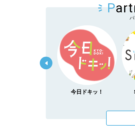
P
ar
パ
「あぐり王国北海道
今日ドキッ！
NEXT」