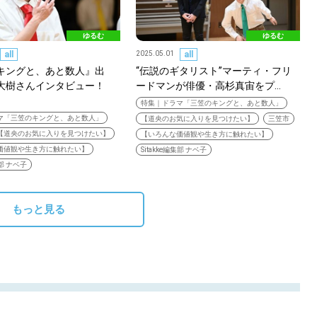
【道東のお気に入りを
ゆるむ
ゆるむ
all
2025.05.01
all
キングと、あと数人』出
“伝説のギタリスト”マーティ・フリ
大樹さんインタビュー！
ードマンが俳優・高杉真宙をプ…
特集｜ドラマ「三笠のキングと、あと数人」
マ「三笠のキングと、あと数人」
【道央のお気に入りを見つけたい】
三笠市
【道央のお気に入りを見つけたい】
【いろんな価値観や生き方に触れたい】
価値観や生き方に触れたい】
Sitakke編集部 ナベ子
集部 ナベ子
もっと見る