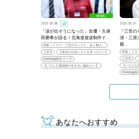
閉じる
ゆるむ
2025.05.08
all
2025.05.01
「涙が出そうになった」女優・久保
『三笠の
田磨希が語る！北海道放送制作ド…
演・三原
親…
特集｜ドラマ「三笠のキングと、あと数人」
特集｜ドラ
三笠市
【道央のお気に入りを見つけたい】
三笠市
Sitakke編集部 ナベ子
【いろんな
【いろんな価値観や生き方に触れたい】
Sitakke編
あなたへおすすめ