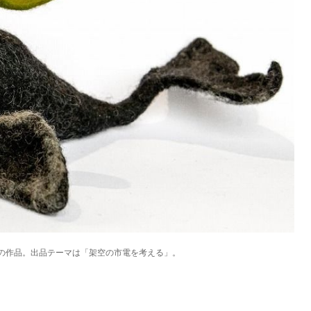
KEYWORD
キーワード
利用規約
Sitakke編集部あい
Sitakke編集部 IKU
【暮らしの知恵を身に
【札幌のお気に入りを
【道北のお気に入りを
の作品。出品テーマは「架空の市電を考える」。