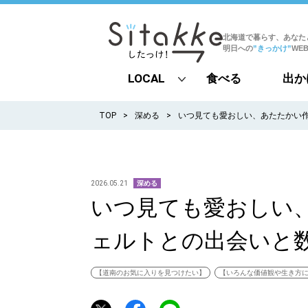
北海道で暮らす、あなた
明日への
”きっかけ”
WE
LOCAL
食べる
出か
all
TOP
深める
いつ見ても愛おしい、あたたかい作
札幌
道北
2026.05.21
深める
いつ見ても愛おしい、
道南
ェルトとの出会いと
道東
道央
【道南のお気に入りを見つけたい】
【いろんな価値観や生き方