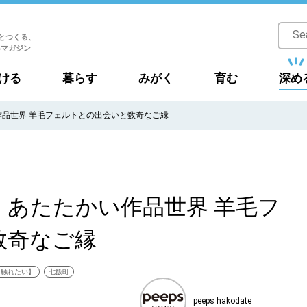
とつくる、
Bマガジン
ける
暮らす
みがく
育む
深め
品世界 羊毛フェルトとの出会いと数奇なご縁
あたたかい作品世界 羊毛フ
数奇なご縁
に触れたい】
七飯町
peeps hakodate