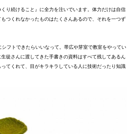
つくり続けること』に全力を注いでいます。体力だけは自信
てもつくれなかったものはたくさんあるので、それを一つず
にシフトできたらいいなって。帯広や芽室で教室をやってい
に生徒さんに渡してきた手書きの資料はすべて残してあるん
SEARCH
検索する
もってくれて、目がキラキラしている人に技術だったり知識
CATEGORY
カテゴリー
LOCAL
ローカルエリア