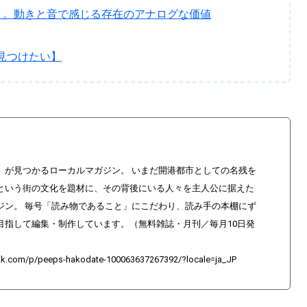
」。動きと音で感じる存在のアナログな価値
見つけたい】
」が見つかるローカルマガジン。 いまだ開港都市としての名残を
という街の文化を題材に、その背後にいる人々を主人公に据えた
ジン。 毎号「読み物であること」にこだわり、読み手の本棚にず
目指して編集・制作しています。（無料雑誌・月刊／毎月10日発
ok.com/p/peeps-hakodate-100063637267392/?locale=ja_JP