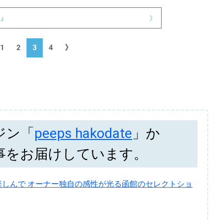
」
》
1
2
3
4
》
ジン「
peeps hakodate
」か
事をお届けしています。
しんで オーナー独自の感性が光る函館のセレクトショ