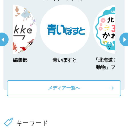
itakke編集部
青いぽすと
「北海道３大か
動物」プロジ
メディア一覧へ
キーワード