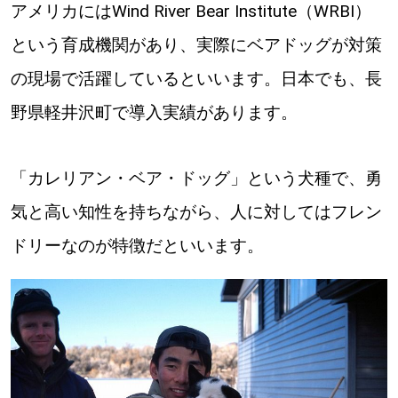
アメリカにはWind River Bear Institute（WRBI）
道東
という育成機関があり、実際にベアドッグが対策
の現場で活躍しているといいます。日本でも、長
道央
野県軽井沢町で導入実績があります。
KEYWORD
キーワード
「カレリアン・ベア・ドッグ」という犬種で、勇
Sitakke編集部あい
気と高い知性を持ちながら、人に対してはフレン
【いろんな価値観や生き方に触れたい】
ドリーなのが特徴だといいます。
Sitakke編集部 IKU
【暮らしの知恵を身につけたい】
【まったり楽しみたい】
札幌市