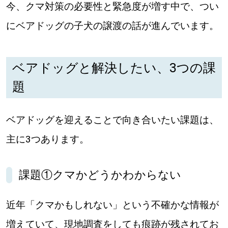
今、クマ対策の必要性と緊急度が増す中で、つい
にベアドッグの子犬の譲渡の話が進んでいます。
パートナーメディア
Sitakkeパートナー
ベアドッグと解決したい、3つの課
運営会社
広告掲載
題
情報提供・お問い合わせ
利用規約
ベアドッグを迎えることで向き合いたい課題は、
プライバシーポリシー
主に3つあります。
閉じる
課題①クマかどうかわからない
近年「クマかもしれない」という不確かな情報が
増えていて、現地調査をしても痕跡が残されてお