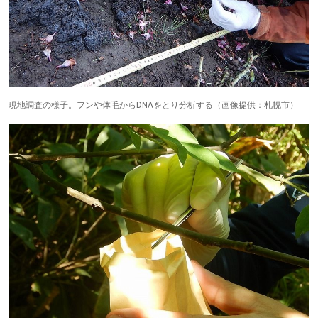
現地調査の様子。フンや体毛からDNAをとり分析する（画像提供：札幌市）