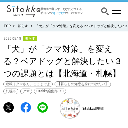
北海道で暮らす、あなたとつくる、
明日への
”きっかけ”
WEBマガジン
TOP
暮らす
「犬」が「クマ対策」を変える？ベアドッグと解決したい３
2026.05.18
暮らす
「犬」が「クマ対策」を変え
CATEGORY
カテゴリー
る？ベアドッグと解決したい３
食べる
つの課題とは【北海道・札幌】
出かける
連載｜クマさん、ここまでよ
【暮らしの知恵を身につけたい】
札幌市
クマ
Sitakke編集部 IKU
暮らす
Sitakke編集部
みがく
育む