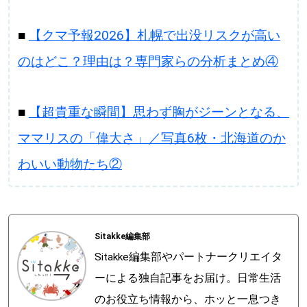
■
【クマ予報2026】札幌で出没リスクが高い
のはどこ？理由は？専門家らの分析まとめ④
■
【超貴重な瞬間】思わず胸がジーンとなる、
ママリスの「偉大さ」／写真6枚・北海道のか
わいい動物たち②
Sitakke編集部
Sitakke編集部やパートナークリエイタ
ーによる独自記事をお届け。日常生活
のお役立ち情報から、ホッと一息つき