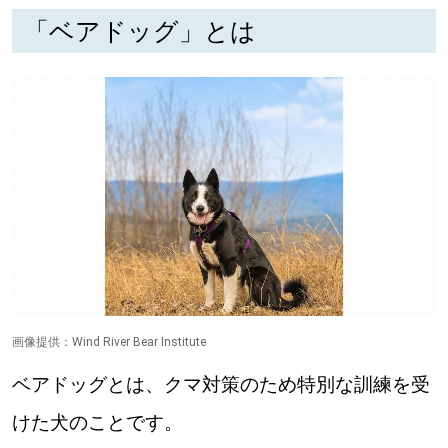
「ベアドッグ」とは
深める
ゆるむ
SitakkeTV
LOCAL
ローカルエリア
all
札幌
画像提供：Wind River Bear Institute
道北
ベアドッグとは、クマ対策のため特別な訓練を受
けた犬のことです。
道南