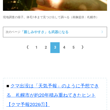
現地調査の様子。体毛1本まで見つけ出して調べる（画像提供：札幌市）
「親しみやすさ」も武器になる
次のページ
》
《
1
2
3
4
5
》
■
クマ出没は「天気予報」のように予想でき
る 札幌市が約20年積み重ねてきたヒント
【クマ予報2026①】