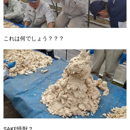
パートナーメディア
Sitakkeパートナー
運営会社
広告掲載
これは何でしょう？？？
情報提供・お問い合わせ
利用規約
プライバシーポリシー
閉じる
SAKE怪獣？