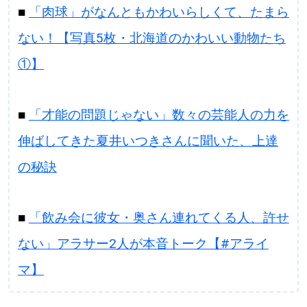
■
「肉球」がなんともかわいらしくて、たまら
ない！【写真5枚・北海道のかわいい動物たち
①】
■
「才能の問題じゃない」数々の芸能人の力を
伸ばしてきた夏井いつきさんに聞いた、上達
の秘訣
■
「飲み会に彼女・奥さん連れてくる人、許せ
ない」アラサー2人が本音トーク【#アライ
マ】