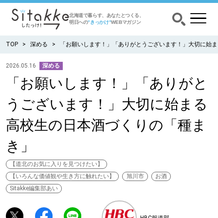
北海道で暮らす、あなたとつくる、
明日への
”きっかけ”
WEBマガジン
TOP
深める
「お願いします！」「ありがとうございます！」大切に始ま
2026.05.16
深める
「お願いします！」「ありがと
CATEGORY
カテゴリー
うございます！」大切に始まる
食べる
高校生の日本酒づくりの「種ま
出かける
き」
暮らす
【道北のお気に入りを見つけたい】
【いろんな価値観や生き方に触れたい】
旭川市
お酒
Sitakke編集部あい
みがく
育む
HBC報道部