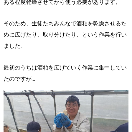
ある程度乾燥させてから使う必要があります。
【札幌のお気に入りを見つけたい】
【道央のお気に入りを見つけたい】
そのため、生徒たちみんなで酒粕を乾燥させるた
【道北のお気に入りを見つけたい】
めに広げたり、取り分けたり、という作業を行い
【道東のお気に入りを見つけたい】
ました。
最初のうちは酒粕を広げていく作業に集中してい
たのですが…
北海道で暮らす、あなたとつくる、
明日への”きっかけ”WEBマガジン