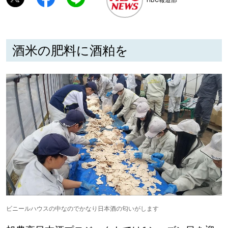
深める
酒米の肥料に酒粕を
ゆるむ
SitakkeTV
LOCAL
ローカルエリア
all
札幌
道北
ビニールハウスの中なのでかなり日本酒の匂いがします
道南