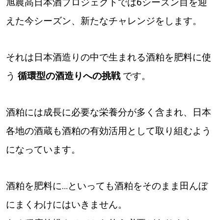
旭農高日本酒プロジェクトでは6シーズン目を迎
えた今シーズン、新たなチャレンジをします。
道東
道央
それは日本酒造りの中で生まれる酒粕を肥料に使
う
循環型の酒造りへの挑戦
です。
KEYWORD
キーワード
Sitakke編集部あい
酒粕には成長に必要な栄養分が多く含まれ、日本
各地の酒蔵も酒粕の有効活用として取り組むよう
【いろんな価値観や生き方に触れたい】
になっています。
Sitakke編集部 IKU
【暮らしの知恵を身につけたい】
酒粕を肥料に…といっても酒粕をそのまま田んぼ
【まったり楽しみたい】
札幌市
にまくわけにはいきません。