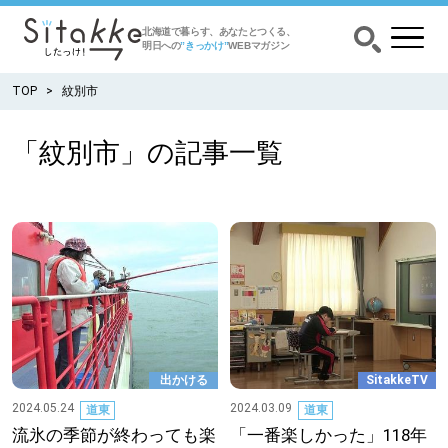
北海道で暮らす、あなたとつくる、
明日への
”きっかけ”
WEBマガジン
TOP
紋別市
「紋別市」の記事一覧
CATEGORY
カテゴリー
食べる
出かける
暮らす
出かける
SitakkeTV
みがく
2024.05.24
2024.03.09
道東
道東
流氷の季節が終わっても楽
「一番楽しかった」118年
育む