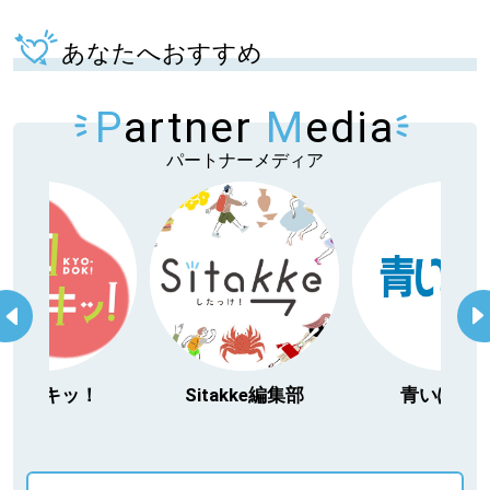
あなたへおすすめ
P
artner
M
edia
パートナーメディア
今日ドキッ！
Sitakke編集部
青いぽす