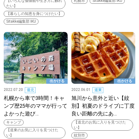
【いろんな価値観や生き方に触れ
札幌市
Sitakke編集部 IKU
【道央のお気に入りを見つけたい】
たい】
【暮らしの知恵を身につけたい】
【道北のお気に入りを見つけたい】
Sitakke編集部 IKU
【道東のお気に入りを見つけたい】
北海道で暮らす、あなたとつくる、
出かける
出かける
明日への”きっかけ”WEBマガジン
2022.07.20
2022.06.01
道北
道東
札幌から車で3時間！キャ
旭川から意外と近い【紋
ンプ歴25年のママが行って
別】初夏のドライブに丁度
よかった遊び…
良い距離の先にあ…
キャンプ
【道北のお気に入りを見つけた
い】
【道東のお気に入りを見つけた
い】
紋別市