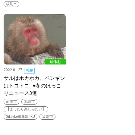
紋別市
パートナーメディア
Sitakkeパートナー
運営会社
広告掲載
情報提供・お問い合わせ
利用規約
プライバシーポリシー
ゆるむ
2022.01.27
札幌
サルはホカホカ、ペンギン
閉じる
はトコトコ…♥冬のほっこ
りニュース3選
函館市
旭川市
【まったり楽しみたい】
Sitakke編集部 IKU
紋別市