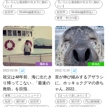
【いろんな価値観や生き方に触れ
【いろんな価値観や生き方に触れ
たい】
たい】
道東
紋別市
Sitakke編集部あい
紋別市
Sitakke編集部あい
教育・学びの場
道央
KEYWORD
キーワード
Sitakke編集部あい
【いろんな価値観や生き方に触れたい】
深める
ゆるむ
2023.02.06
2022.12.29
all
all
Sitakke編集部 IKU
【まったり楽しみたい】
祖父は48年前、海に出たき
首が伸び縮みするアザラシ
り帰ってこない…「最速の
に、ホッキョクグマの赤ち
【暮らしの知恵を身につけたい】
札幌市
救助」を目指…
ゃん…2022…
連載｜じぶんごとニュース
【まったり楽しみたい】
【札幌のお気に入りを見つけたい】
知床
羅臼町
紋別市
紋別市
旭川市
円山動物園