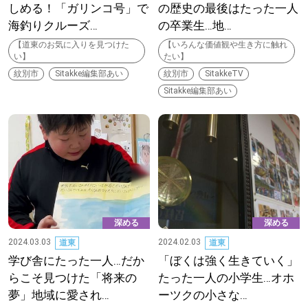
しめる！「ガリンコ号」で
の歴史の最後はたった一人
海釣りクルーズ…
の卒業生…地…
深める
【道東のお気に入りを見つけた
【いろんな価値観や生き方に触れ
い】
たい】
ゆるむ
紋別市
Sitakke編集部あい
紋別市
SitakkeTV
Sitakke編集部あい
SitakkeTV
LOCAL
ローカルエリア
all
深める
深める
札幌
2024.03.03
2024.02.03
道東
道東
学び舎にたった一人…だか
「ぼくは強く生きていく」
道北
らこそ見つけた「将来の
たった一人の小学生…オホ
夢」地域に愛され…
ーツクの小さな…
道南