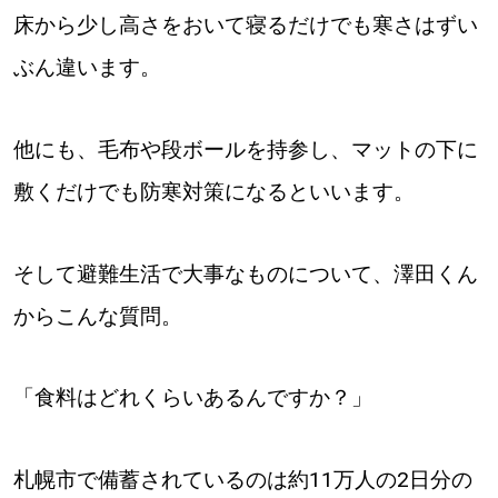
【道央のお気に入りを見つけたい】
床から少し高さをおいて寝るだけでも寒さはずい
【道北のお気に入りを見つけたい】
ぶん違います。
【道東のお気に入りを見つけたい】
他にも、毛布や段ボールを持参し、マットの下に
敷くだけでも防寒対策になるといいます。
そして避難生活で大事なものについて、澤田くん
北海道で暮らす、あなたとつくる、
からこんな質問。
明日への”きっかけ”WEBマガジン
「食料はどれくらいあるんですか？」
札幌市で備蓄されているのは約11万人の2日分の