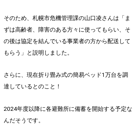
道東
そのため、札幌市危機管理課の山口凌さんは「ま
道央
ずは高齢者、障害のある方々に使ってもらい、そ
の後は協定を結んでいる事業者の方から配送して
KEYWORD
もらう」と説明しました。
キーワード
Sitakke編集部あい
さらに、現在折り畳み式の簡易ベッド1万台を調
【いろんな価値観や生き方に触れたい】
達しているとのこと！
Sitakke編集部 IKU
【まったり楽しみたい】
2024年度以降に各避難所に備蓄を開始する予定な
【暮らしの知恵を身につけたい】
札幌市
んだそうです。
【札幌のお気に入りを見つけたい】