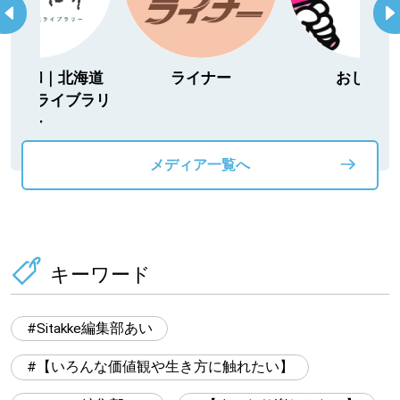
ウ日和｜北海道
ライナー
おしらせ
寄り道ライブラリ
ー
メディア一覧へ
キーワード
Sitakke編集部あい
【いろんな価値観や生き方に触れたい】