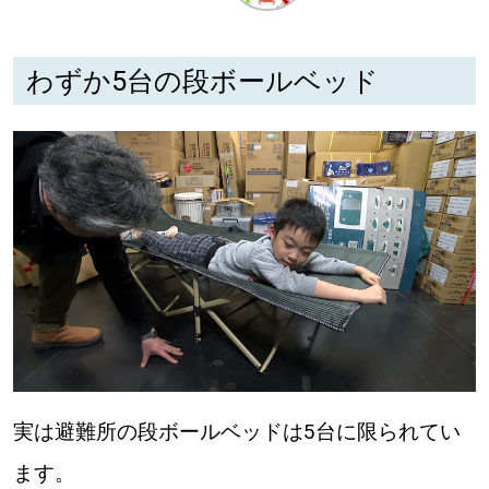
深める
わずか5台の段ボールベッド
ゆるむ
SitakkeTV
LOCAL
ローカルエリア
all
札幌
道北
実は避難所の段ボールベッドは5台に限られてい
ます。
道南