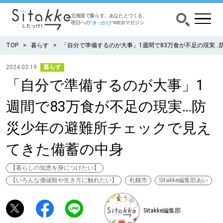
北海道で暮らす、あなたとつくる、
明日への
”きっかけ”
WEBマガジン
TOP
暮らす
「自分で準備するのが大事」1週間で83万食が不足の現実
2024.03.19
暮らす
「自分で準備するのが大事」1
CATEGORY
カテゴリー
週間で83万食が不足の現実…防
食べる
災少年の避難所チェックで見え
出かける
てきた備蓄の中身
暮らす
【暮らしの知恵を身につけたい】
【いろんな価値観や生き方に触れたい】
札幌市
Sitakke編集部あい
みがく
Sitakke編集部
育む