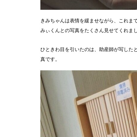
パートナーメディア
Sitakkeパートナー
きみちゃんは表情を緩ませながら、これま
運営会社
広告掲載
情報提供・お問い合わせ
みぃくんとの写真をたくさん見せてくれま
プライバシーポリシー
ひときわ目を引いたのは、助産師が写した
真です。
閉じる