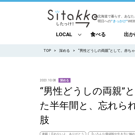
北海道で暮らす、あなた
明日への
”きっかけ”
WE
LOCAL
食べる
出か
all
TOP
深める
“男性どうしの両親”として。赤ち
札幌
道北
2023.10.08
深める
“男性どうしの両親”
道南
た半年間と、忘れら
道東
肢
道央
連載｜忘れないよ、ありがとう
【いろんな価値観や生き方に触