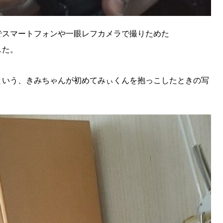
KEYWORD
キーワード
でスマートフォンや一眼レフカメラで撮りためた
利用規約
Sitakke編集部あい
した。
Sitakke編集部 IKU
【暮らしの知恵を身に
という、きみちゃんが初めてみぃくんを抱っこしたときの写
【札幌のお気に入りを
【道北のお気に入りを