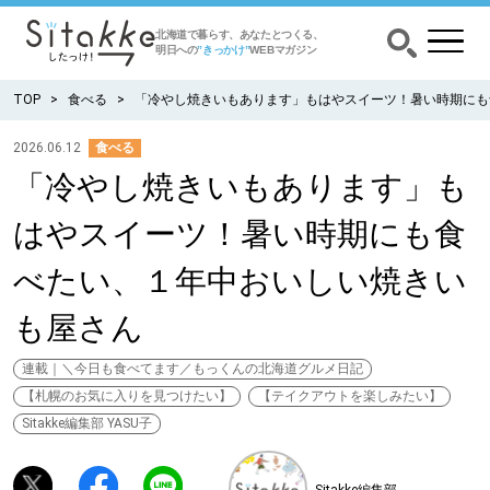
北海道で暮らす、あなたとつくる、
明日への
”きっかけ”
WEBマガジン
TOP
食べる
「冷やし焼きいもあります」もはやスイーツ！暑い時期にも
2026.06.12
食べる
「冷やし焼きいもあります」も
CATEGORY
カテゴリー
はやスイーツ！暑い時期にも食
食べる
べたい、１年中おいしい焼きい
出かける
も屋さん
暮らす
連載｜＼今日も食べてます／もっくんの北海道グルメ日記
【札幌のお気に入りを見つけたい】
【テイクアウトを楽しみたい】
Sitakke編集部 YASU子
みがく
育む
Sitakke編集部