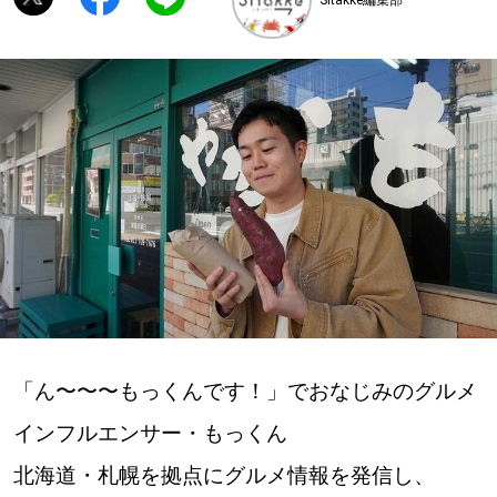
深める
ゆるむ
SitakkeTV
LOCAL
ローカルエリア
all
札幌
「ん〜〜〜もっくんです！」でおなじみのグルメ
道北
インフルエンサー・もっくん
北海道・札幌を拠点にグルメ情報を発信し、
道南