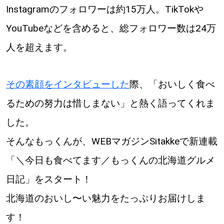
Instagramのフォロワーは約15万人。TikTokや
道東
YouTubeなどを含めると、総フォロワー数は24万
人を超えます。
道央
KEYWORD
その素顔をインタビューした
際、「おいしく食べ
キーワード
るための努力は惜しまない」と熱く語ってくれま
Sitakke編集部あい
した。
【いろんな価値観や生き方に触れたい】
そんなもっくんが、WEBマガジンSitakkeで新連載
Sitakke編集部 IKU
【まったり楽しみたい】
「＼今日も食べてます／もっくんの北海道グルメ
日記」をスタート！
【暮らしの知恵を身につけたい】
札幌市
北海道のおいし〜い魅力をたっぷりお届けしま
【札幌のお気に入りを見つけたい】
す！