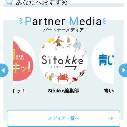
あなたへおすすめ
P
artner
M
edia
パートナーメディア
今日ドキッ！
Sitakke編集部
青いぽす
メディア一覧へ