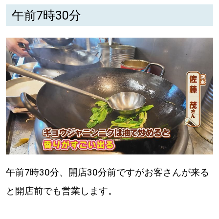
午前7時30分
深める
ゆるむ
SitakkeTV
LOCAL
ローカルエリア
all
札幌
午前7時30分、開店30分前ですがお客さんが来る
道北
と開店前でも営業します。
道南