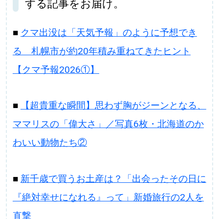
する記事をお届け。
■
クマ出没は「天気予報」のように予想でき
る 札幌市が約20年積み重ねてきたヒント
【クマ予報2026①】
■
【超貴重な瞬間】思わず胸がジーンとなる、
ママリスの「偉大さ」／写真6枚・北海道のか
わいい動物たち②
■
新千歳で買うお土産は？「出会ったその日に
『絶対幸せになれる』って」新婚旅行の2人を
直撃