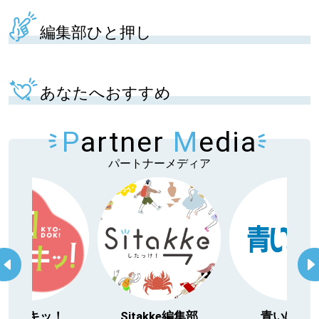
編集部ひと押し
あなたへおすすめ
P
artner
M
edia
パートナーメディア
itakke編集部
青いぽすと
「北海道３大か