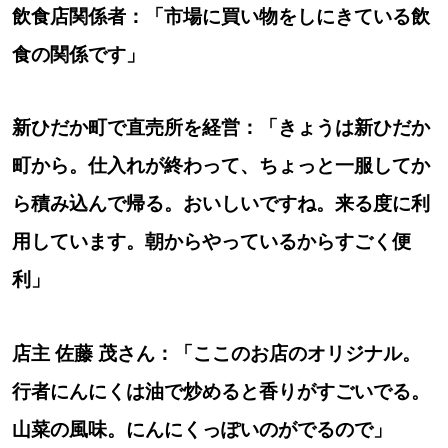
飲食店関係者：「市場に買い物をしにきている飲
道東
食の関係です」
道央
新ひだか町で直売所を経営：「きょうは新ひだか
町から。仕入れが終わって、ちょっと一服してか
KEYWORD
キーワード
ら積み込んで帰る。おいしいですね。来る度に利
Sitakke編集部あい
用しています。朝からやっているからすごく便
【いろんな価値観や生き方に触れたい】
利」
Sitakke編集部 IKU
店主 佐藤 茂さん：「ここのお店のオリジナル。
【暮らしの知恵を身につけたい】
行者にんにくは油で炒めると香りがすごいでる。
【まったり楽しみたい】
札幌市
山菜の風味。にんにくっぽいのがでるので」