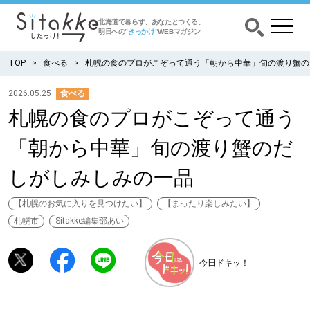
北海道で暮らす、あなたとつくる、
明日への
”きっかけ”
WEBマガジン
TOP
食べる
札幌の食のプロがこぞって通う「朝から中華」旬の渡り蟹の
2026.05.25
食べる
札幌の食のプロがこぞって通う
CATEGORY
カテゴリー
「朝から中華」旬の渡り蟹のだ
食べる
しがしみしみの一品
出かける
【札幌のお気に入りを見つけたい】
【まったり楽しみたい】
札幌市
Sitakke編集部あい
暮らす
今日ドキッ！
みがく
育む