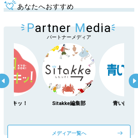
あなたへおすすめ
パートナーメディア
Sitakkeパートナー
P
artner
M
edia
運営会社
広告掲載
パートナーメディア
情報提供・お問い合わせ
利用規約
プライバシーポリシー
閉じる
今日ドキッ！
Sitakke編集部
青いぽす
メディア一覧へ