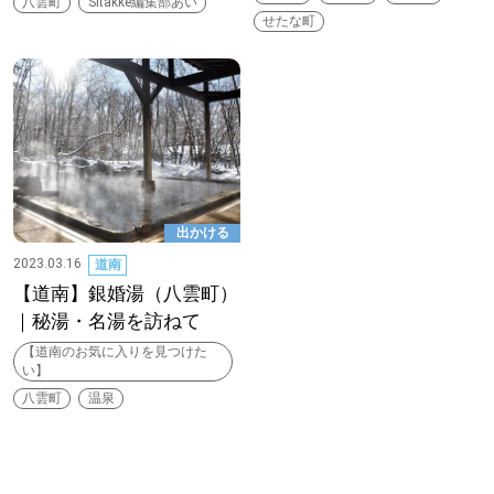
八雲町
Sitakke編集部あい
【道央のお気に入りを見つけたい】
せたな町
【道北のお気に入りを見つけたい】
【道東のお気に入りを見つけたい】
出かける
2023.03.16
道南
北海道で暮らす、あなたとつくる、
【道南】銀婚湯（八雲町）
明日への”きっかけ”WEBマガジン
｜秘湯・名湯を訪ねて
【道南のお気に入りを見つけた
い】
八雲町
温泉