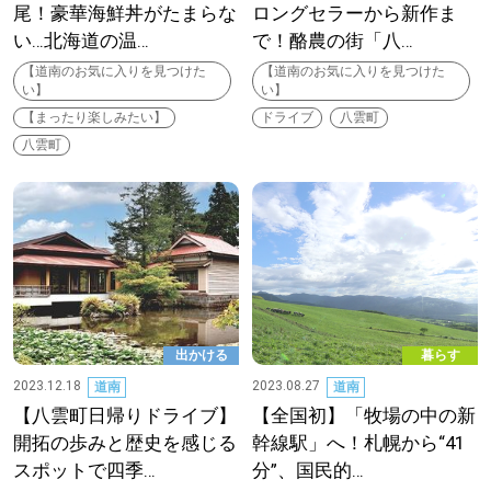
尾！豪華海鮮丼がたまらな
ロングセラーから新作ま
い…北海道の温…
で！酪農の街「八…
深める
【道南のお気に入りを見つけた
【道南のお気に入りを見つけた
い】
い】
ゆるむ
【まったり楽しみたい】
ドライブ
八雲町
八雲町
SitakkeTV
LOCAL
ローカルエリア
all
出かける
暮らす
札幌
2023.12.18
2023.08.27
道南
道南
【八雲町日帰りドライブ】
【全国初】「牧場の中の新
道北
開拓の歩みと歴史を感じる
幹線駅」へ！札幌から“41
スポットで四季…
分”、国民的…
道南