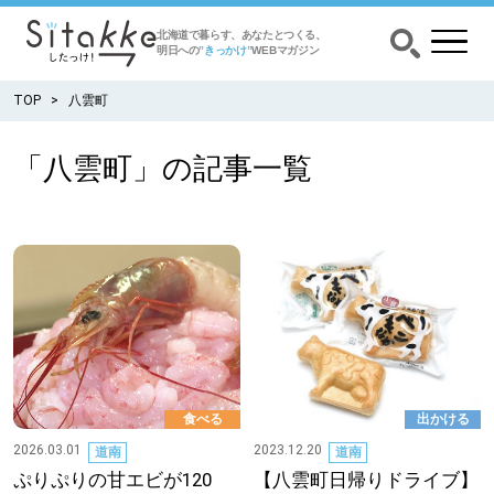
北海道で暮らす、あなたとつくる、
明日への
”きっかけ”
WEBマガジン
TOP
八雲町
「八雲町」の記事一覧
CATEGORY
カテゴリー
食べる
出かける
暮らす
食べる
出かける
みがく
2026.03.01
2023.12.20
道南
道南
ぷりぷりの甘エビが120
【八雲町日帰りドライブ】
育む