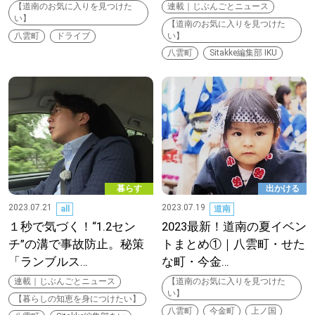
【道南のお気に入りを見つけた
連載｜じぶんごとニュース
い】
【道南のお気に入りを見つけた
道東
八雲町
ドライブ
い】
八雲町
Sitakke編集部 IKU
道央
KEYWORD
キーワード
Sitakke編集部あい
【いろんな価値観や生き方に触れたい】
暮らす
出かける
2023.07.21
2023.07.19
all
道南
Sitakke編集部 IKU
【まったり楽しみたい】
１秒で気づく！“1.2セン
2023最新！道南の夏イベン
チ”の溝で事故防止。秘策
トまとめ①｜八雲町・せた
【暮らしの知恵を身につけたい】
札幌市
「ランブルス…
な町・今金…
連載｜じぶんごとニュース
【道南のお気に入りを見つけた
【札幌のお気に入りを見つけたい】
い】
【暮らしの知恵を身につけたい】
八雲町
今金町
上ノ国