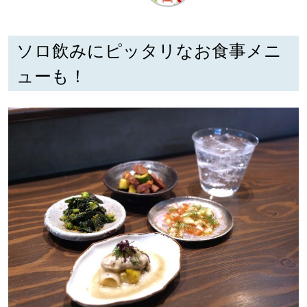
深める
ソロ飲みにピッタリなお食事メニ
ゆるむ
ューも！
SitakkeTV
LOCAL
ローカルエリア
all
札幌
道北
道南