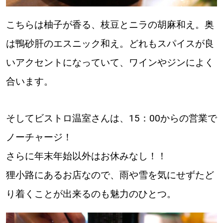
【札幌のお気に入りを見つけたい】
こちらは柚子が香る、枝豆とニラの胡麻和え。奥
【道央のお気に入りを見つけたい】
は鴨砂肝のエスニック和え。どれもスパイスが良
【道北のお気に入りを見つけたい】
いアクセントになっていて、ワインやジンによく
【道東のお気に入りを見つけたい】
合います。
そしてビストロ温室さんは、15：00からの営業で
ノーチャージ！
北海道で暮らす、あなたとつくる、
さらに年末年始以外はお休みなし！！
明日への”きっかけ”WEBマガジン
狸小路にあるお店なので、雨や雪を気にせずたど
り着くことが出来るのも魅力のひとつ。