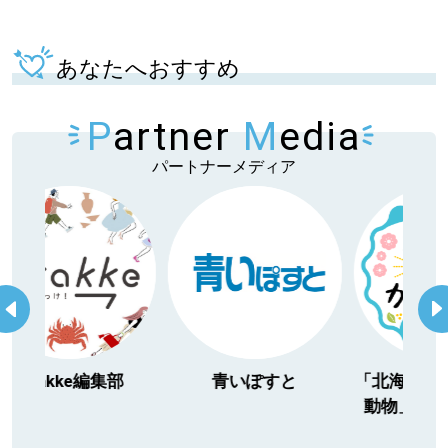
あなたへおすすめ
P
artner
M
edia
パートナーメディア
itakke編集部
青いぽすと
「北海道３大か
動物」プロジ