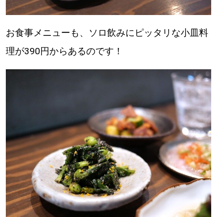
道東
お食事メニューも、ソロ飲みにピッタリな小皿料
道央
理が390円からあるのです！
KEYWORD
キーワード
Sitakke編集部あい
【いろんな価値観や生き方に触れたい】
Sitakke編集部 IKU
【暮らしの知恵を身につけたい】
【まったり楽しみたい】
札幌市