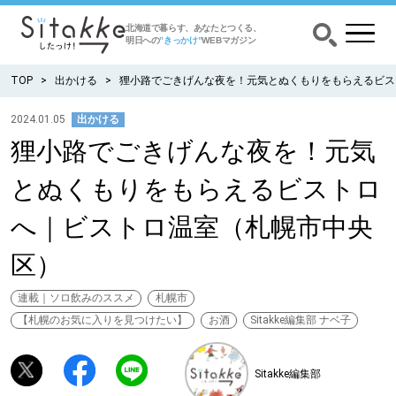
北海道で暮らす、あなたとつくる、
明日への
”きっかけ”
WEBマガジン
TOP
出かける
狸小路でごきげんな夜を！元気とぬくもりをもらえるビス
2024.01.05
出かける
狸小路でごきげんな夜を！元気
CATEGORY
カテゴリー
とぬくもりをもらえるビストロ
食べる
へ｜ビストロ温室（札幌市中央
出かける
区）
暮らす
連載｜ソロ飲みのススメ
札幌市
【札幌のお気に入りを見つけたい】
お酒
Sitakke編集部 ナベ子
みがく
Sitakke編集部
育む