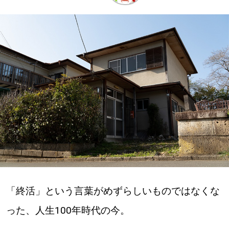
深める
ゆるむ
SitakkeTV
LOCAL
ローカルエリア
all
札幌
「終活」という言葉がめずらしいものではなくな
道北
った、人生100年時代の今。
道南