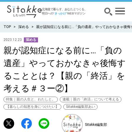
北海道で暮らす、あなたとつくる、
明日への
”きっかけ”
WEBマガジン
TOP
深める
親が認知症になる前に…「負の遺産」やっておかなきゃ後悔
2023.12.23
深める
親が認知症になる前に…「負の
CATEGORY
カテゴリー
遺産」やっておかなきゃ後悔す
食べる
ることとは？【親の「終活」を
出かける
考える＃３ー②】
暮らす
特集｜親の人生と、わたしと。
連載｜親の「終活」について考える
【暮らしの知恵を身につけたい】
Sitakke編集部あい
みがく
Sitakke編集部
育む