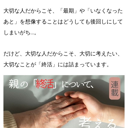
大切な人だからこそ、「最期」や「いなくなった
道東
あと」を想像することはどうしても後回しにして
道央
しまいがち…。
KEYWORD
キーワード
だけど、大切な人だからこそ、大切に考えたい、
Sitakke編集部あい
大切なことが「終活」には詰まっています。
【いろんな価値観や生き方に触れたい】
Sitakke編集部 IKU
【暮らしの知恵を身につけたい】
【まったり楽しみたい】
札幌市