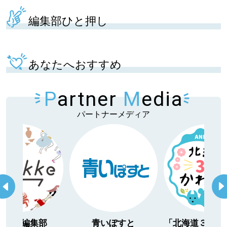
編集部ひと押し
あなたへおすすめ
P
artner
M
edia
パートナーメディア
itakke編集部
青いぽすと
「北海道３大か