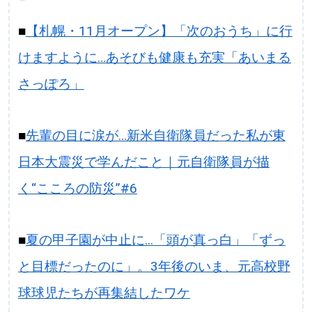
■
【札幌・11月オープン】「次のおうち」に行
けますように…あそびも健康も充実「あいまる
さっぽろ」
■
先輩の目に涙が…新米自衛隊員だった私が東
日本大震災で学んだこと｜元自衛隊員が描
く“こころの防災”#6
■
夏の甲子園が中止に...「頭が真っ白」「ずっ
と目標だったのに」。3年後のいま、元高校野
球球児たちが再集結したワケ