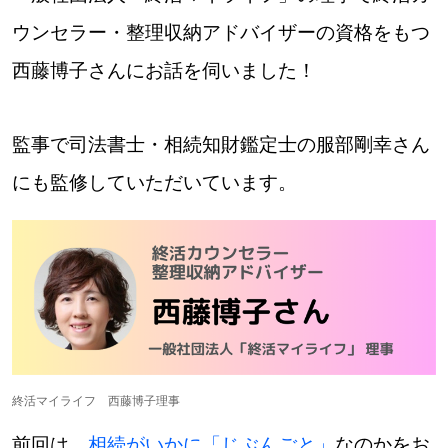
ウンセラー・整理収納アドバイザーの資格をもつ
西藤博子さんにお話を伺いました！
パートナーメディア
Sitakkeパートナー
運営会社
広告掲載
監事で司法書士・相続知財鑑定士の服部剛幸さん
にも監修していただいています。
情報提供・お問い合わせ
利用規約
プライバシーポリシー
閉じる
終活マイライフ 西藤博子理事
前回は、
相続がいかに「じぶんごと」
なのかをお