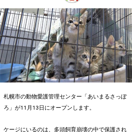
深める
ゆるむ
SitakkeTV
LOCAL
ローカルエリア
all
札幌市の動物愛護管理センター「あいまるさっぽ
札幌
ろ」が11月13日にオープンします。
道北
道南
ケージにいるのは、多頭飼育崩壊の中で保護され