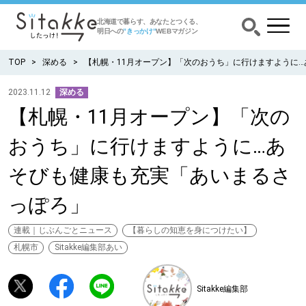
北海道で暮らす、あなたとつくる、
明日への
”きっかけ”
WEBマガジン
TOP
深める
【札幌・11月オープン】「次のおうち」に行けますように
2023.11.12
深める
【札幌・11月オープン】「次の
CATEGORY
カテゴリー
おうち」に行けますように…あ
食べる
そびも健康も充実「あいまるさ
出かける
っぽろ」
暮らす
連載｜じぶんごとニュース
【暮らしの知恵を身につけたい】
札幌市
Sitakke編集部あい
みがく
Sitakke編集部
育む