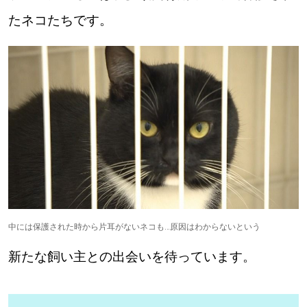
たネコたちです。
道東
道央
KEYWORD
キーワード
Sitakke編集部あい
【いろんな価値観や生き方に触れたい】
Sitakke編集部 IKU
【まったり楽しみたい】
中には保護された時から片耳がないネコも…原因はわからないという
【暮らしの知恵を身につけたい】
札幌市
新たな飼い主との出会いを待っています。
【札幌のお気に入りを見つけたい】