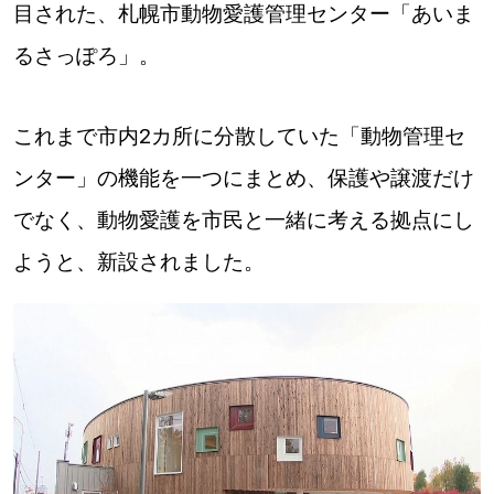
目された、札幌市動物愛護管理センター「あいま
パートナーメディア
Sitakkeパートナー
るさっぽろ」。
運営会社
広告掲載
これまで市内2カ所に分散していた「動物管理セ
情報提供・お問い合わせ
利用規約
ンター」の機能を一つにまとめ、保護や譲渡だけ
プライバシーポリシー
でなく、動物愛護を市民と一緒に考える拠点にし
ようと、新設されました。
閉じる