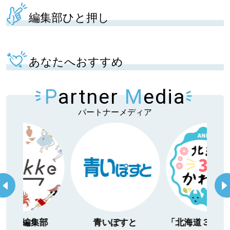
編集部ひと押し
あなたへおすすめ
P
artner
M
edia
パートナーメディア
itakke編集部
青いぽすと
「北海道３大か