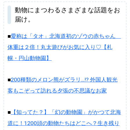
動物にまつわるさまざまな話題をお
届け。
■
愛称は「タオ」北海道初のゾウの赤ちゃん
体重は２倍！丸太遊びがお気に入り♡【札
幌・円山動物園】
■
200種類のメロン熊がズラリ…!? 外国人観光
客もこぞって訪れる夕張の不思議なお家
■
【知ってた？】「幻の動物園」がかつて北海
道に！1200頭の動物たちはどこへ？生き残り