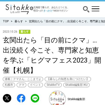
北海道で暮らす、あなたとつくる、
明日への
”きっかけ”
WEBマガジン
TOP
暮らす
玄関出たら「目の前にクマ」…出没続く今こそ、専門家と知恵
2023.10.26
暮らす
玄関出たら「目の前にクマ」…
CATEGORY
カテゴリー
出没続く今こそ、専門家と知恵
食べる
を学ぶ「ヒグマフェス2023」開
出かける
催【札幌】
暮らす
連載｜クマさん、ここまでよ
【暮らしの知恵を身につけたい】
札幌市
クマ
イベント
SitakkeTV
Sitakke編集部 IKU
みがく
Sitakke編集部
育む