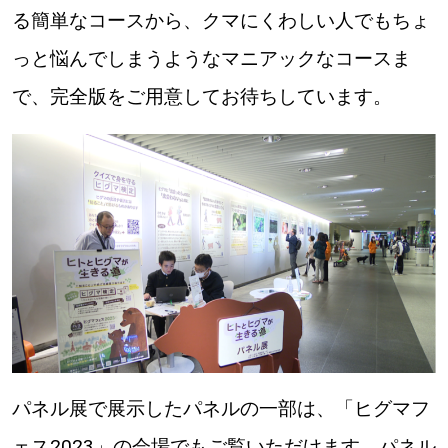
【札幌のお気に入りを見つけたい】
る簡単なコースから、クマにくわしい人でもちょ
【道央のお気に入りを見つけたい】
っと悩んでしまうようなマニアックなコースま
で、完全版をご用意してお待ちしています。
【道北のお気に入りを見つけたい】
【道東のお気に入りを見つけたい】
北海道で暮らす、あなたとつくる、
明日への”きっかけ”WEBマガジン
パネル展で展示したパネルの一部は、「ヒグマフ
ェス2023」の会場でもご覧いただけます。パネル