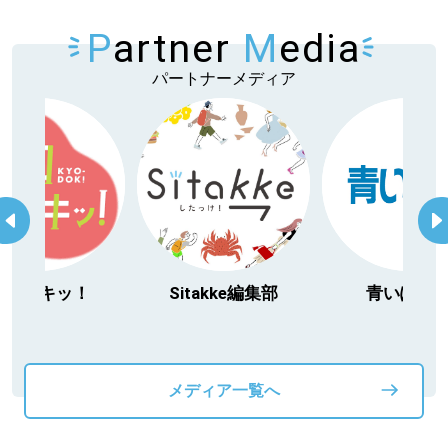
P
artner
M
edia
パートナーメディア
itakke編集部
青いぽすと
「北海道３大か
動物」プロシ
メディア一覧へ