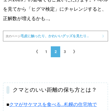
を見てから「ヒグマ検定」にチャレンジすると、
正解数が増えるかも…。
パートナーメディア
Sitakkeパートナー
運営会社
広告掲載
毛皮に触ったり、かわいいグッズを見たり…
次のページ
》
情報提供・お問い合わせ
利用規約
《
1
2
3
》
プライバシーポリシー
閉じる
クマとのいい距離の保ち方とは？
■
クマがサケマスを食べる…札幌の住宅地で