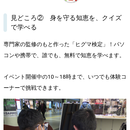
深める
見どころ② 身を守る知恵を、クイズ
で学べる
ゆるむ
専門家の監修のもと作った「ヒグマ検定」！パソ
SitakkeTV
コンや携帯で、誰でも、無料で知恵を学べます。
LOCAL
ローカルエリア
イベント開催中の10～18時まで、いつでも体験コ
all
ーナーで挑戦できます。
札幌
道北
道南