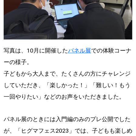
道東
道央
写真は、10月に開催した
パネル展
での体験コーナ
KEYWORD
キーワード
ーの様子。
Sitakke編集部あい
子どもから大人まで、たくさんの方にチャレンジ
【いろんな価値観や生き方に触れたい】
していただき、「楽しかった！」「難しい！もう
Sitakke編集部 IKU
一回やりたい」などのお声をいただきました。
【暮らしの知恵を身につけたい】
パネル展のときには入門編のみのプレ公開でした
【まったり楽しみたい】
札幌市
が、「ヒグマフェス2023」では、子どもも楽しめ