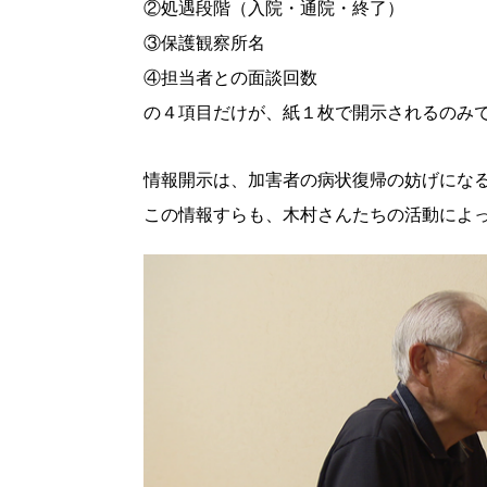
②処遇段階（入院・通院・終了）
③保護観察所名
④担当者との面談回数
の４項目だけが、紙１枚で開示されるのみ
情報開示は、加害者の病状復帰の妨げにな
この情報すらも、木村さんたちの活動によ