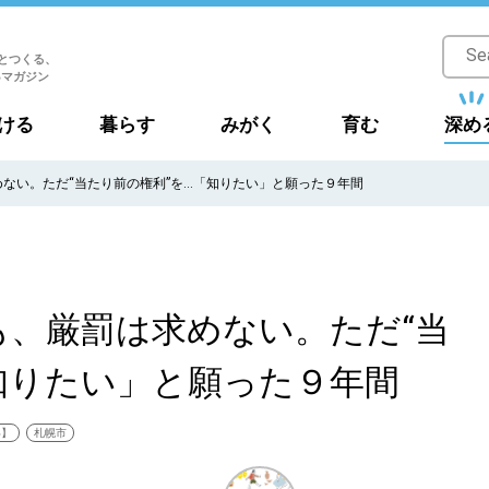
とつくる、
Bマガジン
ける
暮らす
みがく
育む
深め
ない。ただ“当たり前の権利”を…「知りたい」と願った９年間
も、厳罰は求めない。ただ“当
知りたい」と願った９年間
い】
札幌市