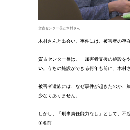
パートナーメディア
Sitakkeパートナー
運営会社
広告掲載
情報提供・お問い合わせ
賀古センター長と木村さん
プライバシーポリシー
木村さんと出会い、事件には、被害者の存
閉じる
賀古センター長は、「加害者支援の施設を
い
。うちの施設ができる何年も前に、木村
被害者遺族には、なぜ事件が起きたのか、
少なくありません。
しかし、「刑事責任能力なし」として、不
①名前