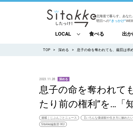
北海道で暮らす、あなた
明日への
”きっかけ”
WE
LOCAL
食べる
出か
all
TOP
深める
息子の命を奪われても、厳罰は求め
札幌
道北
2023.11.28
深める
息子の命を奪われて
道南
たり前の権利”を…「
道東
道央
連載｜じぶんごとニュース
【いろんな価値観や生き方に触れた
Sitakke編集部 IKU