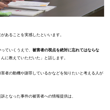
KEYWORD
キーワード
利用規約
Sitakke編集部あい
Sitakke編集部 IKU
在があることを実感したといいます。
【暮らしの知恵を身に
【札幌のお気に入りを
やっていくうえで、
被害者の視点を絶対に忘れてはならな
【道北のお気に入りを
さんに教えていただいた」と話します。
加害者の動機や謝罪しているかなどを知りたいと考える人が
起訴となった事件の被害者への情報提供は、