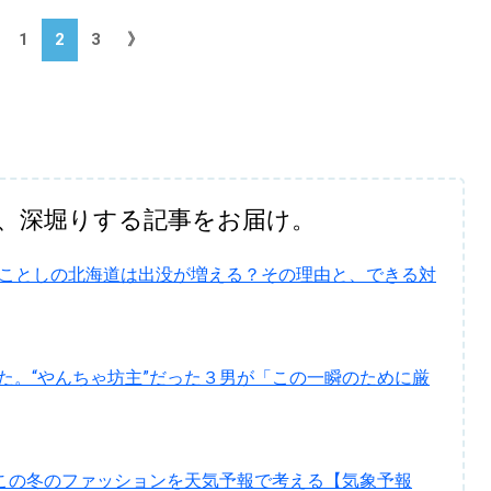
1
2
3
》
、深堀りする記事をお届け。
…ことしの北海道は出没が増える？その理由と、できる対
た。“やんちゃ坊主”だった３男が「この一瞬のために厳
この冬のファッションを天気予報で考える【気象予報