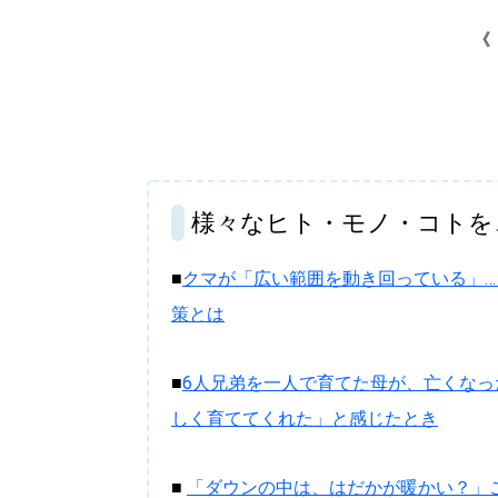
《
様々なヒト・モノ・コトを
■
クマが「広い範囲を動き回っている」
策とは
■
6人兄弟を一人で育てた母が、亡くなっ
しく育ててくれた」と感じたとき
■
「ダウンの中は、はだかが暖かい？」