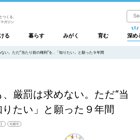
とつくる、
Bマガジン
ける
暮らす
みがく
育む
深め
ない。ただ“当たり前の権利”を…「知りたい」と願った９年間
も、厳罰は求めない。ただ“当
知りたい」と願った９年間
い】
札幌市