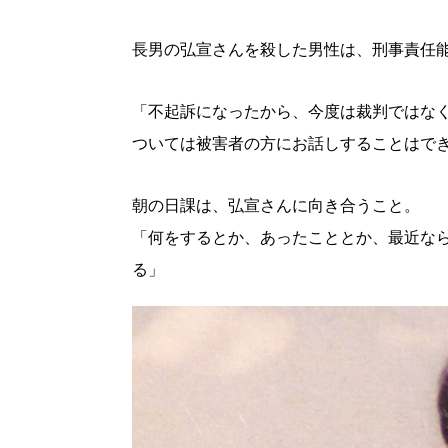
パートナーメディア
Sitakkeパートナー
長男の弘宣さんを殺した男性は、刑事責任
運営会社
広告掲載
情報提供・お問い合わせ
「不起訴になったから、今度は裁判ではな
プライバシーポリシー
ついては被害者の方にお話しすることはで
閉じる
朝の日課は、弘宣さんに向き合うこと。
「何をするとか、あったこととか、最近な
る」