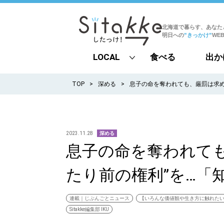
北海道で暮らす、あなた
明日への
”きっかけ”
WE
LOCAL
食べる
出か
all
TOP
深める
息子の命を奪われても、厳罰は求め
札幌
道北
2023.11.28
深める
息子の命を奪われて
道南
たり前の権利”を…「
道東
道央
連載｜じぶんごとニュース
【いろんな価値観や生き方に触れた
Sitakke編集部 IKU