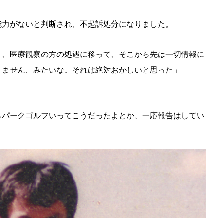
KEYWORD
キーワード
能力がないと判断され、不起訴処分になりました。
利用規約
Sitakke編集部あい
く、医療観察の方の処遇に移って、そこから先は一切情報に
Sitakke編集部 IKU
きません、みたいな。それは絶対おかしいと思った」
【暮らしの知恵を身に
【札幌のお気に入りを
【道北のお気に入りを
らパークゴルフいってこうだったよとか、一応報告はしてい