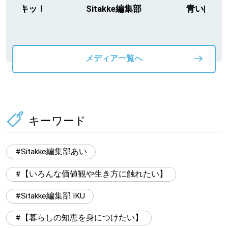
今日ドキッ！
Sitakke編集部
青いぽす
メディア一覧へ
キーワード
Sitakke編集部あい
【いろんな価値観や生き方に触れたい】
Sitakke編集部 IKU
【暮らしの知恵を身につけたい】