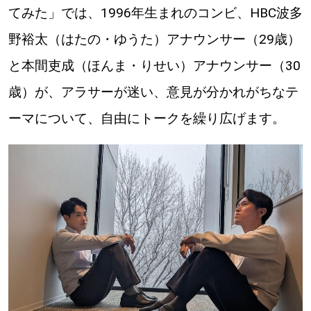
てみた」では、1996年生まれのコンビ、HBC波多
道東
野裕太（はたの・ゆうた）アナウンサー（29歳）
と本間吏成（ほんま・りせい）アナウンサー（30
道央
歳）が、アラサーが迷い、意見が分かれがちなテ
KEYWORD
ーマについて、自由にトークを繰り広げます。
キーワード
Sitakke編集部あい
【いろんな価値観や生き方に触れたい】
Sitakke編集部 IKU
【暮らしの知恵を身につけたい】
【まったり楽しみたい】
札幌市