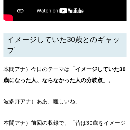
パートナーメディア
Sitakkeパートナー
運営会社
広告掲載
イメージしていた30歳とのギャッ
プ
情報提供・お問い合わせ
利用規約
プライバシーポリシー
本間アナ）今日のテーマは「
イメージしていた30
歳になった人、ならなかった人の分岐点
」。
閉じる
波多野アナ）ああ、難しいね。
本間アナ）前回の収録で、「昔は30歳をイメージ