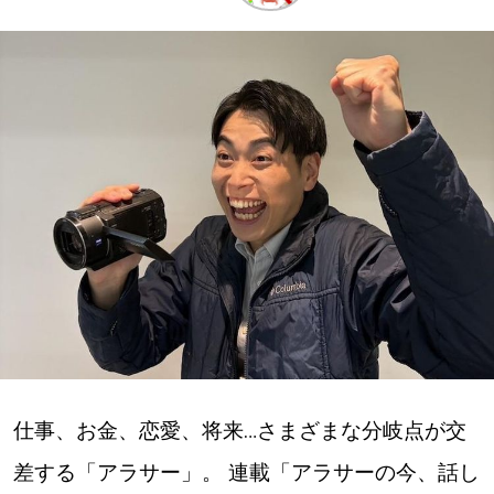
深める
ゆるむ
SitakkeTV
LOCAL
ローカルエリア
all
札幌
道北
仕事、お金、恋愛、将来…さまざまな分岐点が交
差する「アラサー」。 連載「アラサーの今、話し
道南