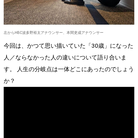
【札幌のお気に入りを見つけたい】
【道央のお気に入りを見つけたい】
【道北のお気に入りを見つけたい】
左からHBC波多野裕太アナウンサー、本間吏成アナウンサー
今回は、かつて思い描いていた「30歳」になった
【道東のお気に入りを見つけたい】
人／ならなかった人の違いについて語り合いま
す。 人生の分岐点は一体どこにあったのでしょう
か？
北海道で暮らす、あなたとつくる、
明日への”きっかけ”WEBマガジン