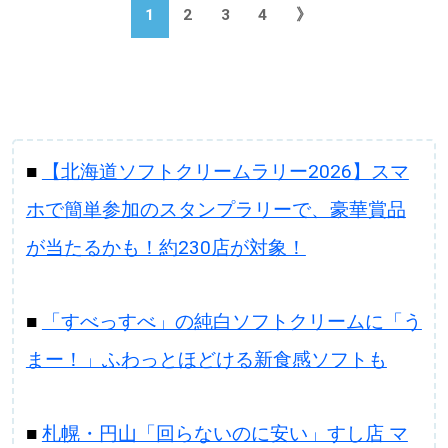
1
2
3
4
》
■
【北海道ソフトクリームラリー2026】スマ
ホで簡単参加のスタンプラリーで、豪華賞品
が当たるかも！約230店が対象！
■
「すべっすべ」の純白ソフトクリームに「う
まー！」ふわっとほどける新食感ソフトも
■
札幌・円山「回らないのに安い」すし店 マ