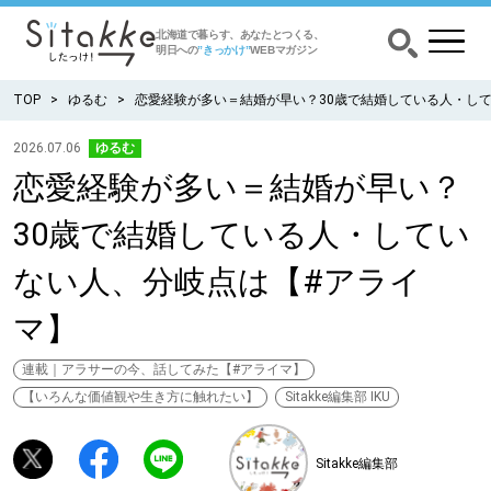
北海道で暮らす、あなたとつくる、
明日への
”きっかけ”
WEBマガジン
TOP
ゆるむ
恋愛経験が多い＝結婚が早い？30歳で結婚している人・し
2026.07.06
ゆるむ
恋愛経験が多い＝結婚が早い？
CATEGORY
カテゴリー
30歳で結婚している人・してい
食べる
ない人、分岐点は【#アライ
出かける
マ】
暮らす
連載｜アラサーの今、話してみた【#アライマ】
【いろんな価値観や生き方に触れたい】
Sitakke編集部 IKU
みがく
Sitakke編集部
育む