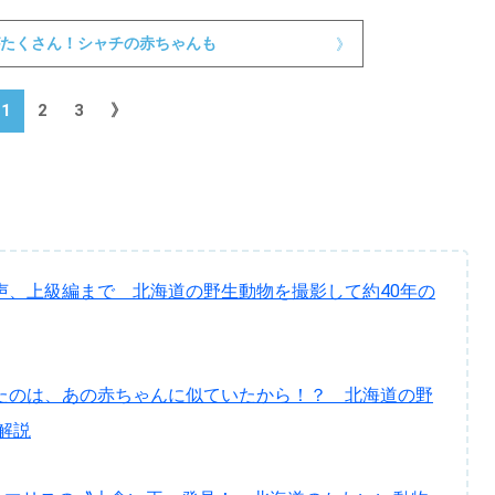
たくさん！シャチの赤ちゃんも
》
1
2
3
》
声、上級編まで 北海道の野生動物を撮影して約40年の
たのは、あの赤ちゃんに似ていたから！？ 北海道の野
解説