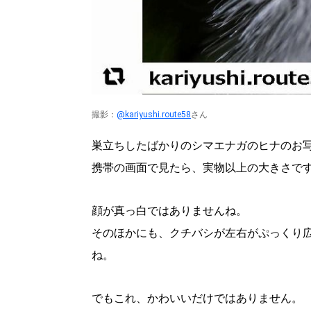
撮影：
@kariyushi.route58
さん
巣立ちしたばかりのシマエナガのヒナのお
携帯の画面で見たら、実物以上の大きさで
顔が真っ白ではありませんね。
そのほかにも、クチバシが左右がぷっくり
北海道で暮らす、あなたとつくる、
ね。
明日への”きっかけ”WEBマガジン
でもこれ、かわいいだけではありません。