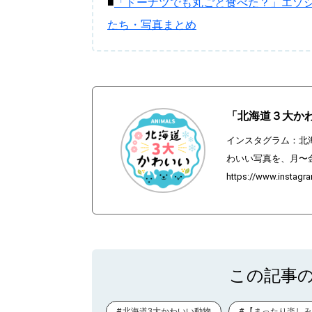
■
「ドーナツでも丸ごと食べた？」エゾ
たち・写真まとめ
「北海道３大かわ
インスタグラム：北
わいい写真を、月〜
https://www.instagr
この記事
北海道3大かわいい動物
【まったり楽しみ