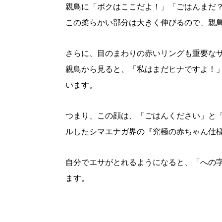
親鳥に「ボクはここだよ！」「ごはんまだ
パートナーメディア
Sitakkeパートナー
この柔らかい部分は大きく伸びるので、親
運営会社
広告掲載
情報提供・お問い合わせ
さらに、目のまわりの赤いリングも重要な
プライバシーポリシー
親鳥から見ると、「私はまだヒナですよ！
います。
閉じる
つまり、この顔は、「ごはんください」と
ルしたシマエナガ界の『究極の赤ちゃん仕
自分でエサがとれるようになると、「への
ます。