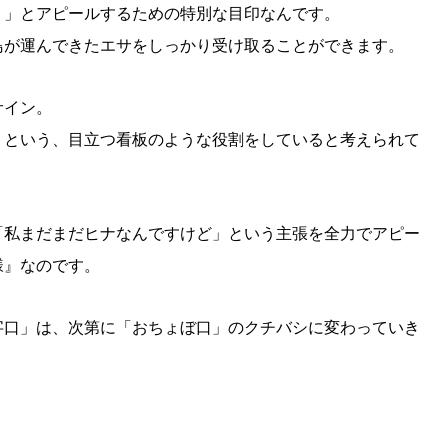
？」とアピールするための特別な目印なんです。
KEYWORD
鳥が運んできたエサをしっかり受け取ることができます。
キーワード
利用規約
Sitakke編集部あい
サイン。
Sitakke編集部 IKU
」という、目立つ看板のような役割をしていると考えられて
【まったり楽しみたい
【道央のお気に入りを
【道東のお気に入りを
「私まだまだヒナなんですけど」という主張を全力でアピー
様』なのです。
字口」は、次第に「おちょぼ口」のクチバシに変わっていき