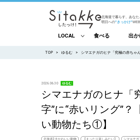
北海道で暮らす、あなた
明日への
”きっかけ”
WE
LOCAL
食べる
出か
all
TOP
ゆるむ
シマエナガのヒナ「究極の赤ちゃん
札幌
道北
2026.06.30
ゆるむ
シマエナガのヒナ「
道南
字”に“赤いリング”
道東
い動物たち①】
道央
北海道3大かわいい動物
【まったり楽しみたい】
シマエナガ