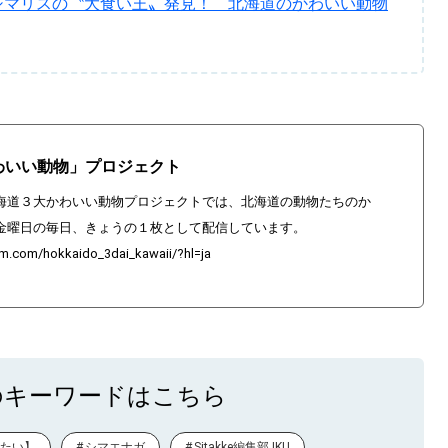
シマリスの〝大食い王〟発見！ 北海道のかわいい動物
いい動物」プロジェクト
海道３大かわいい動物プロジェクトでは、北海道の動物たちのか
金曜日の毎日、きょうの１枚として配信しています。
am.com/hokkaido_3dai_kawaii/?hl=ja
のキーワードはこちら
たい】
シマエナガ
Sitakke編集部 IKU