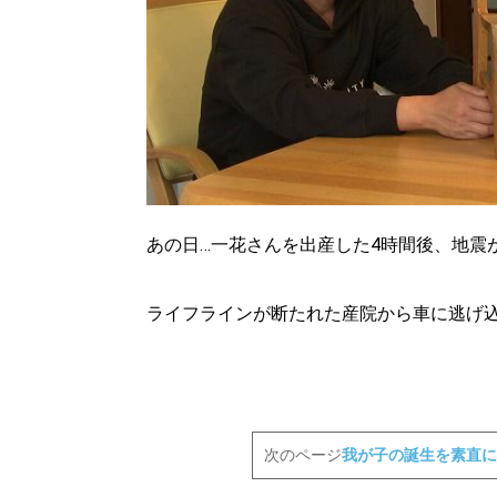
あの日…一花さんを出産した4時間後、地震
ライフラインが断たれた産院から車に逃げ
次のページ
我が子の誕生を素直に