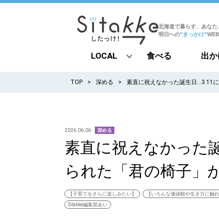
北海道で暮らす、あなた
明日への
”きっかけ”
WE
LOCAL
食べる
出か
all
TOP
深める
素直に祝えなかった誕生日…3.1
札幌
道北
2026.06.06
深める
素直に祝えなかった誕
道南
られた「君の椅子」
道東
道央
【子育てをさらに楽しみたい】
【いろんな価値観や生き方に触
Sitakke編集部あい