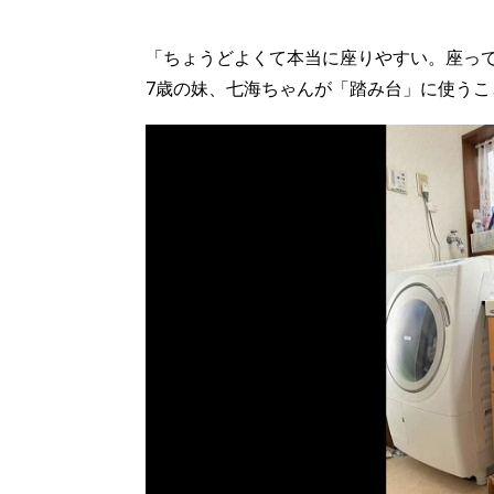
パートナーメディア
Sitakkeパートナー
「ちょうどよくて本当に座りやすい。座って
7歳の妹、七海ちゃんが「踏み台」に使う
運営会社
広告掲載
情報提供・お問い合わせ
プライバシーポリシー
閉じる