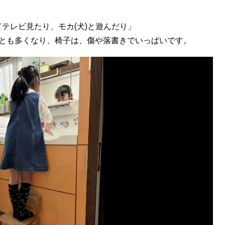
KEYWORD
キーワード
テレビ見たり、モカ(犬)と遊んだり」
ことも多くなり、椅子は、傷や落書きでいっぱいです。
利用規約
Sitakke編集部あい
Sitakke編集部 IKU
【まったり楽しみたい
【道央のお気に入りを
【道東のお気に入りを