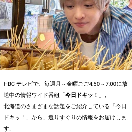
深める
ゆるむ
SitakkeTV
LOCAL
ローカルエリア
all
HBC テレビで、毎週月～金曜ごご4:50～7:00に放
送中の情報ワイド番組「
今日ドキッ！
」。
札幌
北海道のさまざまな話題をご紹介している「今日
道北
ドキッ！」から、選りすぐりの情報をお届けしま
す。
道南