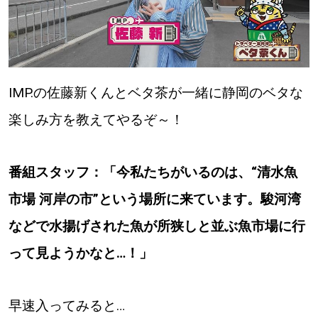
パートナーメディア
Sitakkeパートナー
運営会社
広告掲載
IMP.の佐藤新くんとベタ茶が一緒に静岡のベタな
楽しみ方を教えてやるぞ～！
情報提供・お問い合わせ
利用規約
プライバシーポリシー
番組スタッフ：「今私たちがいるのは、“清水魚
市場 河岸の市”という場所に来ています。駿河湾
などで水揚げされた魚が所狭しと並ぶ魚市場に行
閉じる
って見ようかなと…！」
早速入ってみると…