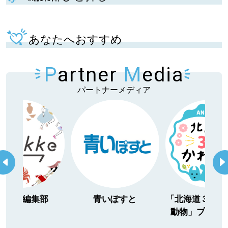
あなたへおすすめ
P
artner
M
edia
パートナーメディア
itakke編集部
青いぽすと
「北海道３大か
動物」プロジ