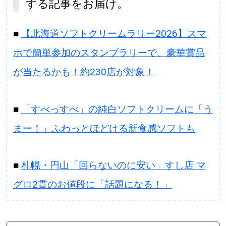
する記事をお届け。
■
【北海道ソフトクリームラリー2026】スマ
ホで簡単参加のスタンプラリーで、豪華賞品
が当たるかも！約230店が対象！
■
「すべっすべ」の純白ソフトクリームに「う
まー！」ふわっとほどける新食感ソフトも
■
札幌・円山「回らないのに安い」すし店 マ
グロ2貫のお値段に「話題になる！」