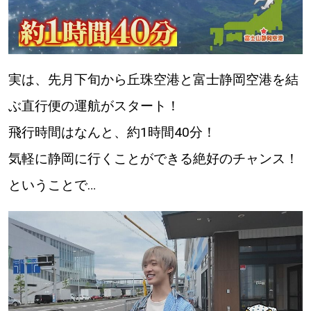
【札幌のお気に入りを見つけたい】
【道央のお気に入りを見つけたい】
【道北のお気に入りを見つけたい】
実は、先月下旬から丘珠空港と富士静岡空港を結
ぶ直行便の運航がスタート！
【道東のお気に入りを見つけたい】
飛行時間はなんと、約1時間40分！
気軽に静岡に行くことができる絶好のチャンス！
ということで…
北海道で暮らす、あなたとつくる、
明日への”きっかけ”WEBマガジン