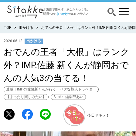
北海道で暮らす、あなたとつくる、
明日への
”きっかけ”
WEBマガジン
TOP
出かける
おでんの王者「大根」はランク外？IMP.佐藤 新くんが静
2026.06.13
出かける
おでんの王者「大根」はランク
CATEGORY
カテゴリー
外？IMP.佐藤 新くんが静岡おで
食べる
んの人気3の当てる！
出かける
連載｜IMP.の佐藤新くんが行く！ベタな旅人トラベター
【まったり楽しみたい】
Sitakke編集部あい
暮らす
今日ドキッ！
みがく
育む