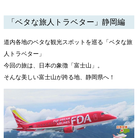
道東
「ベタな旅人トラベター」静岡編
道央
道内各地のベタな観光スポットを巡る「ベタな旅
KEYWORD
キーワード
人トラベター」
今回の旅は、日本の象徴「富士山」。
Sitakke編集部あい
そんな美しい富士山が跨る地、静岡県へ！
【いろんな価値観や生き方に触れたい】
Sitakke編集部 IKU
【暮らしの知恵を身につけたい】
【まったり楽しみたい】
札幌市