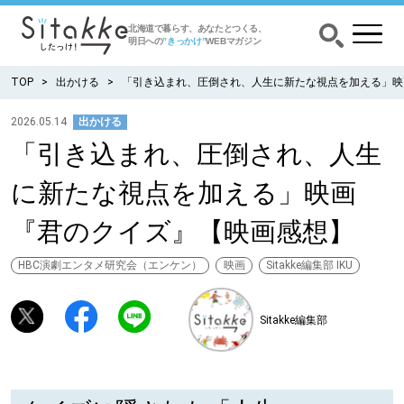
北海道で暮らす、あなたとつくる、
明日への
”きっかけ”
WEBマガジン
TOP
出かける
「引き込まれ、圧倒され、人生に新たな視点を加える」映
2026.05.14
出かける
「引き込まれ、圧倒され、人生
CATEGORY
カテゴリー
に新たな視点を加える」映画
食べる
『君のクイズ』【映画感想】
出かける
HBC演劇エンタメ研究会（エンケン）
映画
Sitakke編集部 IKU
暮らす
Sitakke編集部
みがく
育む