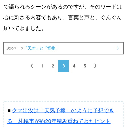
で語られるシーンがあるのですが、そのワードは
パートナーメディア
Sitakkeパートナー
心に刺さる内容でもあり、言葉と声と、ぐんぐん
運営会社
広告掲載
届いてきました。
情報提供・お問い合わせ
利用規約
「天才」と「怪物」
次のページ
》
プライバシーポリシー
《
1
2
3
4
5
》
閉じる
■
クマ出没は「天気予報」のように予想でき
る 札幌市が約20年積み重ねてきたヒント