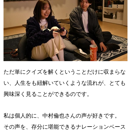
【道央のお気に入りを見つけたい】
【道北のお気に入りを見つけたい】
【道東のお気に入りを見つけたい】
ただ単にクイズを解くということだけに収まらな
北海道で暮らす、あなたとつくる、
い、人生をも紐解いていくような流れが、とても
明日への”きっかけ”WEBマガジン
興味深く見ることができるのです。
私は個人的に、中村倫也さんの声が好きです。
その声を、存分に堪能できるナレーションベース