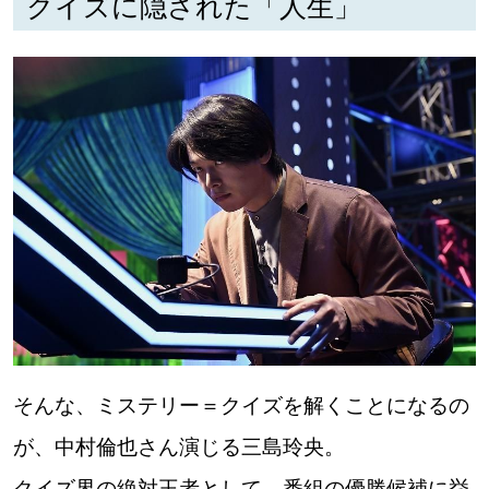
クイズに隠された「人生」
深める
ゆるむ
SitakkeTV
LOCAL
ローカルエリア
all
札幌
そんな、ミステリー＝クイズを解くことになるの
道北
が、中村倫也さん演じる三島玲央。
道南
クイズ界の絶対王者として、番組の優勝候補に挙