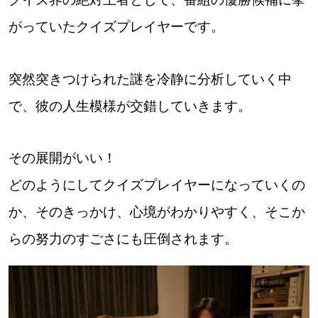
がっていたクイズプレイヤーです。
道東
道央
突然突きつけられた謎を冷静に分析していく中
で、彼の人生模様が交錯していきます。
KEYWORD
キーワード
Sitakke編集部あい
その展開がいい！
どのようにしてクイズプレイヤーになっていくの
【いろんな価値観や生き方に触れたい】
か、そのきっかけ、心境がわかりやすく、そこか
Sitakke編集部 IKU
【まったり楽しみたい】
らの努力のすごさにも圧倒されます。
【暮らしの知恵を身につけたい】
札幌市
【札幌のお気に入りを見つけたい】