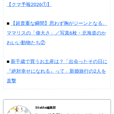
【クマ予報2026①】
■
【超貴重な瞬間】思わず胸がジーンとなる、
ママリスの「偉大さ」／写真6枚・北海道のか
わいい動物たち②
■
新千歳で買うお土産は？「出会ったその日に
『絶対幸せになれる』って」新婚旅行の2人を
直撃
Sitakke編集部