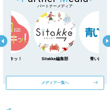
パートナーメディア
今日ドキッ！
Sitakke編集部
青いぽす
メディア一覧へ