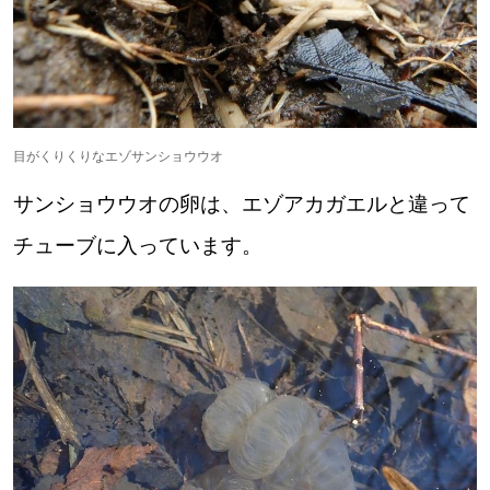
道東
道央
目がくりくりなエゾサンショウウオ
KEYWORD
キーワード
サンショウウオの卵は、エゾアカガエルと違って
Sitakke編集部あい
チューブに入っています。
【いろんな価値観や生き方に触れたい】
Sitakke編集部 IKU
【暮らしの知恵を身につけたい】
【まったり楽しみたい】
札幌市