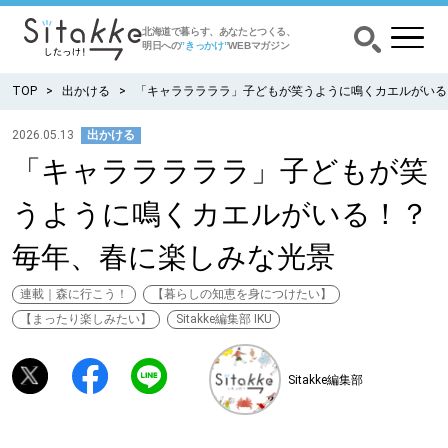
北海道で暮らす、あなたとつくる、
明日への
”きっかけ”
WEBマガジン
TOP
出かける
「キャラララララ」子どもが笑うように鳴くカエルがいる
2026.05.13
出かける
「キャラララララ」子どもが笑
CATEGORY
カテゴリー
うように鳴くカエルがいる！？
食べる
毎年、春に楽しみな光景
出かける
連載｜森に行こう！
【暮らしの知恵を身につけたい】
【まったり楽しみたい】
Sitakke編集部 IKU
暮らす
Sitakke編集部
みがく
育む