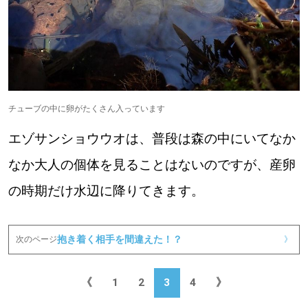
【札幌のお気に入りを見つけたい】
【道央のお気に入りを見つけたい】
【道北のお気に入りを見つけたい】
【道東のお気に入りを見つけたい】
チューブの中に卵がたくさん入っています
エゾサンショウウオは、普段は森の中にいてなか
なか大人の個体を見ることはないのですが、産卵
の時期だけ水辺に降りてきます。
北海道で暮らす、あなたとつくる、
明日への”きっかけ”WEBマガジン
抱き着く相手を間違えた！？
次のページ
》
《
1
2
3
4
》