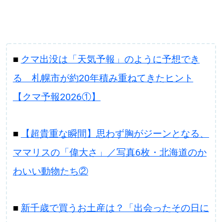
パートナーメディア
Sitakkeパートナー
■
クマ出没は「天気予報」のように予想でき
運営会社
広告掲載
る 札幌市が約20年積み重ねてきたヒント
情報提供・お問い合わせ
利用規約
【クマ予報2026①】
プライバシーポリシー
■
【超貴重な瞬間】思わず胸がジーンとなる、
ママリスの「偉大さ」／写真6枚・北海道のか
閉じる
わいい動物たち②
■
新千歳で買うお土産は？「出会ったその日に