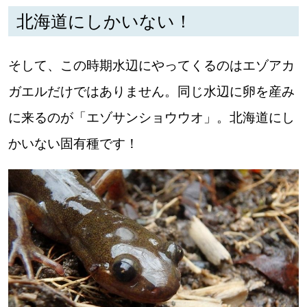
北海道にしかいない！
深める
そして、この時期水辺にやってくるのはエゾアカ
ゆるむ
ガエルだけではありません。同じ水辺に卵を産み
SitakkeTV
に来るのが「エゾサンショウウオ」。北海道にし
かいない固有種です！
LOCAL
ローカルエリア
all
札幌
道北
道南