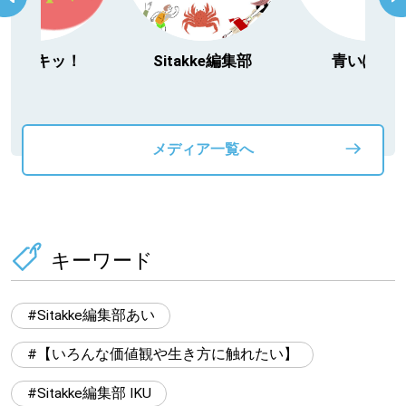
今日ドキッ！
Sitakke編集部
青いぽす
メディア一覧へ
キーワード
Sitakke編集部あい
【いろんな価値観や生き方に触れたい】
Sitakke編集部 IKU