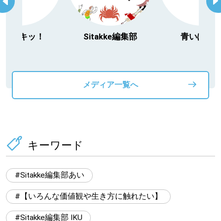
itakke編集部
青いぽすと
「北海道３大か
動物」プロジ
メディア一覧へ
キーワード
Sitakke編集部あい
【いろんな価値観や生き方に触れたい】
Sitakke編集部 IKU