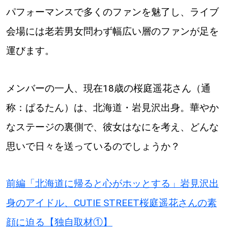
パフォーマンスで多くのファンを魅了し、ライブ
道東
会場には老若男女問わず幅広い層のファンが足を
道央
運びます。
KEYWORD
メンバーの一人、現在18歳の桜庭遥花さん（通
キーワード
称：ぱるたん）は、北海道・岩見沢出身。華やか
Sitakke編集部あい
なステージの裏側で、彼女はなにを考え、どんな
【いろんな価値観や生き方に触れたい】
思いで日々を送っているのでしょうか？
Sitakke編集部 IKU
前編「北海道に帰ると心がホッとする」岩見沢出
【暮らしの知恵を身につけたい】
身のアイドル、CUTIE STREET桜庭遥花さんの素
【まったり楽しみたい】
札幌市
顔に迫る【独自取材①】