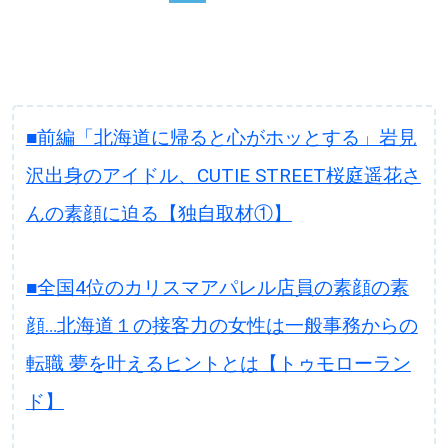
■前編「北海道に帰ると心がホッとする」岩見
沢出身のアイドル、CUTIE STREET桜庭遥花さ
んの素顔に迫る【独自取材①】
■全国4位のカリスマアパレル店員の素顔の素
顔…北海道１の接客力の女性は一般事務からの
転職 夢を叶えるヒントとは【トゥモローラン
ド】