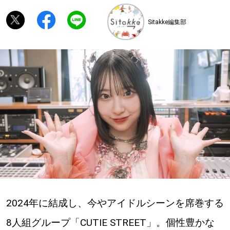
Sitakke編集部
深める
ゆるむ
SitakkeTV
LOCAL
ローカルエリア
all
札幌
道北
2024年に結成し、今やアイドルシーンを席巻する
8人組グループ「CUTIE STREET」。個性豊かな
道南