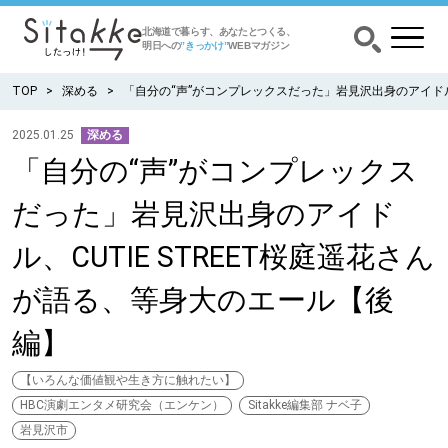
北海道で暮らす、あなたとつくる、
明日への
”きっかけ”
WEBマガジン
TOP
深める
「自分の“声”がコンプレックスだった」岩見沢出身のアイドル、
2025.01.25
深める
「自分の“声”がコンプレックス
CATEGORY
カテゴリー
だった」岩見沢出身のアイド
食べる
ル、CUTIE STREET桜庭遥花さん
出かける
が語る、等身大のエール【後
編】
暮らす
【いろんな価値観や生き方に触れたい】
みがく
HBC演劇エンタメ研究会（エンケン）
Sitakke編集部 ナベ子
岩見沢市
育む