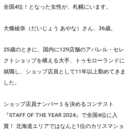
全国4位！となった女性が、札幌にいます。
道東
道央
大條綾奈（だいじょう あやな）さん、36歳。
KEYWORD
25歳のときに、国内に129店舗のアパレル・セレ
キーワード
クトショップを構える大手、トゥモローランドに
Sitakke編集部あい
就職し、ショップ店員として11年以上勤めてきま
【いろんな価値観や生き方に触れたい】
した。
Sitakke編集部 IKU
ショップ店員ナンバー１を決めるコンテスト
【暮らしの知恵を身につけたい】
『STAFF OF THE YEAR 2024』で全国4位に入
【まったり楽しみたい】
札幌市
賞！ 北海道エリアではなんと1位のカリスマショ