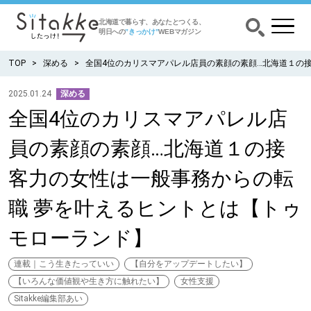
北海道で暮らす、あなたとつくる、
明日への
”きっかけ”
WEBマガジン
TOP
深める
全国4位のカリスマアパレル店員の素顔の素顔…北海道１の
2025.01.24
深める
全国4位のカリスマアパレル店
CATEGORY
カテゴリー
員の素顔の素顔…北海道１の接
食べる
客力の女性は一般事務からの転
出かける
職 夢を叶えるヒントとは【トゥ
モローランド】
暮らす
連載｜こう生きたっていい
【自分をアップデートしたい】
みがく
【いろんな価値観や生き方に触れたい】
女性支援
Sitakke編集部あい
育む