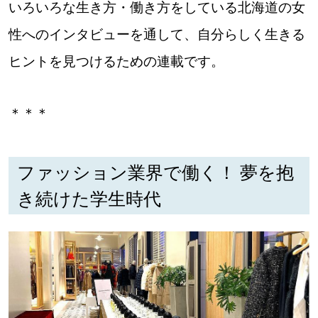
いろいろな生き方・働き方をしている北海道の女
性へのインタビューを通して、自分らしく生きる
パートナーメディア
Sitakkeパートナー
ヒントを見つけるための連載です。
運営会社
広告掲載
＊＊＊
情報提供・お問い合わせ
利用規約
プライバシーポリシー
ファッション業界で働く！ 夢を抱
き続けた学生時代
閉じる