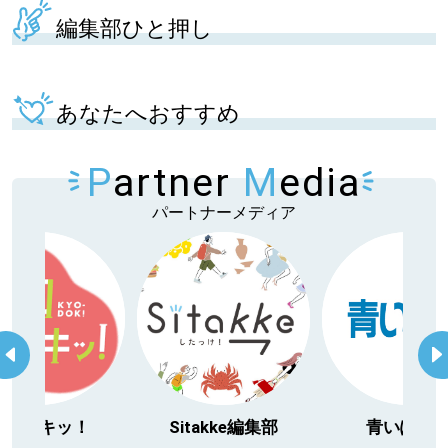
編集部ひと押し
あなたへおすすめ
P
artner
M
edia
パートナーメディア
itakke編集部
青いぽすと
「北海道３大か