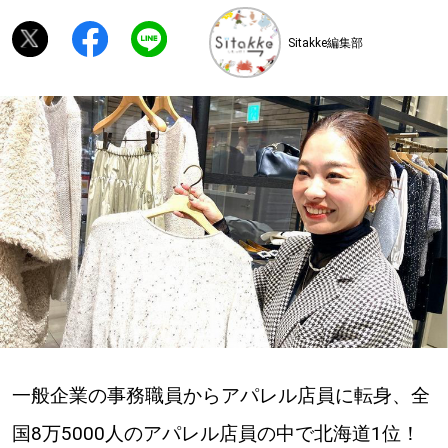
Sitakke編集部
深める
ゆるむ
SitakkeTV
LOCAL
ローカルエリア
all
札幌
道北
一般企業の事務職員からアパレル店員に転身、全
国8万5000人のアパレル店員の中で北海道1位！
道南