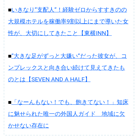
■
いきなり”支配人”！経験ゼロからすすきのの
大規模ホテルを稼働率9割以上にまで導いた女
性が、大切にしてきたこと【東横INN】
■
“大きな足がずっと大嫌い”だった彼女が、コ
ンプレックスと向き合い続けて見えてきたも
のとは【SEVEN AND A HALF】
■
「なーんもない！でも、飽きてない！」知床
に魅せられた唯一の外国人ガイド 地域に欠
かせない存在に