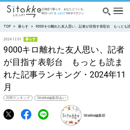
北海道で暮らす、あなたとつくる、
明日への
”きっかけ”
WEBマガジン
TOP
暮らす
9000キロ離れた友人思い、記者が目指す表彰台 もっとも読
2024.12.01
暮らす
9000キロ離れた友人思い、記者
CATEGORY
カテゴリー
が目指す表彰台 もっとも読ま
食べる
れた記事ランキング・2024年11
出かける
月
暮らす
月間ランキング
Sitakke編集部あい
みがく
Sitakke編集部
育む