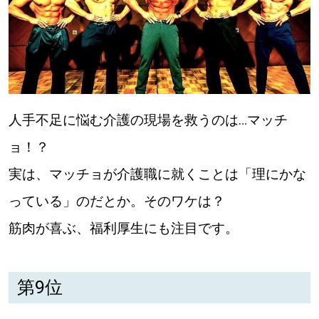
【道央のお気に入りを見つけたい】
【道北のお気に入りを見つけたい】
【道東のお気に入りを見つけたい】
人手不足に悩む介護の現場を救うのは…マッチ
ョ！？
実は、マッチョが介護職に就くことは「理にかな
北海道で暮らす、あなたとつくる、
っている」のだとか。そのワケは？
明日への”きっかけ”WEBマガジン
筋肉が喜ぶ、福利厚生にも注目です。
第9位