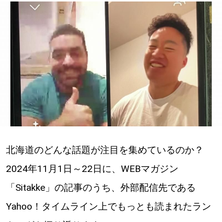
深める
ゆるむ
SitakkeTV
LOCAL
ローカルエリア
all
北海道のどんな話題が注目を集めているのか？
札幌
2024年11月1日～22日に、WEBマガジン
「Sitakke」の記事のうち、外部配信先である
道北
Yahoo！タイムライン上でもっとも読まれたラン
道南