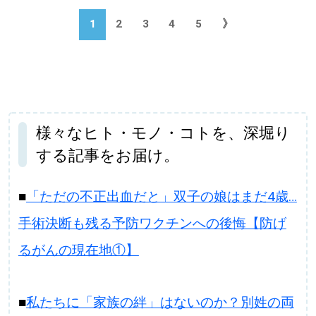
1
2
3
4
5
》
様々なヒト・モノ・コトを、深堀り
する記事をお届け。
■
「ただの不正出血だと」双子の娘はまだ4歳…
手術決断も残る予防ワクチンへの後悔【防げ
るがんの現在地①】
■
私たちに「家族の絆」はないのか？別姓の両