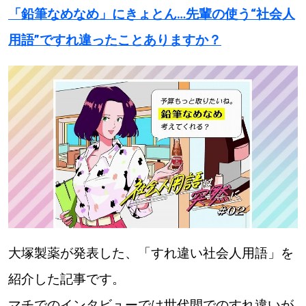
「鉛筆なめなめ」にきょとん…先輩の使う“社会人
パートナーメディア
Sitakkeパートナー
用語”ですれ違ったことありますか？
運営会社
広告掲載
情報提供・お問い合わせ
利用規約
プライバシーポリシー
閉じる
大塚製薬が発表した、「すれ違い社会人用語」を
紹介した記事です。
マチでのインタビューでは世代間でのすれ違いが