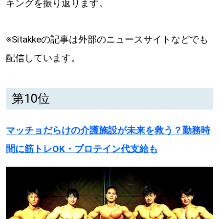
キングを振り返ります。
道東
※Sitakkeの記事は外部のニュースサイトなどでも
道央
配信しています。
KEYWORD
キーワード
第10位
Sitakke編集部あい
マッチョだらけの介護施設が未来を救う？勤務時
【いろんな価値観や生き方に触れたい】
間に筋トレOK・プロテイン代支給も
Sitakke編集部 IKU
【まったり楽しみたい】
【暮らしの知恵を身につけたい】
札幌市
【札幌のお気に入りを見つけたい】