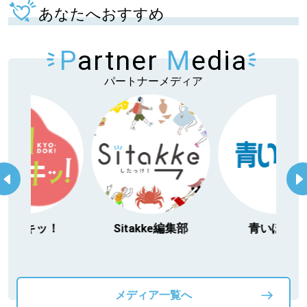
あなたへおすすめ
P
artner
M
edia
パートナーメディア
itakke編集部
青いぽすと
「北海道３大か
動物」プロジ
メディア一覧へ