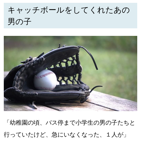
キャッチボールをしてくれたあの
深める
男の子
ゆるむ
SitakkeTV
LOCAL
ローカルエリア
all
札幌
道北
「幼稚園の頃、バス停まで小学生の男の子たちと
行っていたけど、急にいなくなった、１人が」
道南