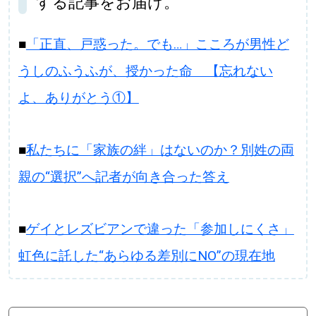
する記事をお届け。
■
「正直、戸惑った。でも…」こころが男性ど
うしのふうふが、授かった命 【忘れない
よ、ありがとう①】
■
私たちに「家族の絆」はないのか？別姓の両
親の“選択”へ記者が向き合った答え
■
ゲイとレズビアンで違った「参加しにくさ」
虹色に託した“あらゆる差別にNO”の現在地