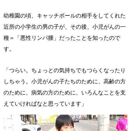
道東
幼稚園の頃、キャッチボールの相手をしてくれた
近所の小学生の男の子が、その後、小児がんの一
道央
種＝「悪性リンパ腫」だったことを知ったので
す。
KEYWORD
キーワード
Sitakke編集部あい
「つらい。ちょっとの気持ちでもつらくなったり
【いろんな価値観や生き方に触れたい】
しちゃう。小児がんの子たちのために、高齢の方
Sitakke編集部 IKU
【まったり楽しみたい】
のために、病気の方のために、いろんなことを支
えていければなと思っています」
【暮らしの知恵を身につけたい】
札幌市
【札幌のお気に入りを見つけたい】