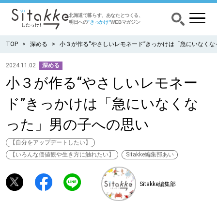
北海道で暮らす、あなたとつくる、
明日への
”きっかけ”
WEBマガジン
TOP
深める
小３が作る“やさしいレモネード”きっかけは「急にいなくな
2024.11.02
深める
小３が作る“やさしいレモネー
CATEGORY
カテゴリー
ド”きっかけは「急にいなくな
食べる
った」男の子への思い
出かける
【自分をアップデートしたい】
【いろんな価値観や生き方に触れたい】
Sitakke編集部あい
暮らす
Sitakke編集部
みがく
育む