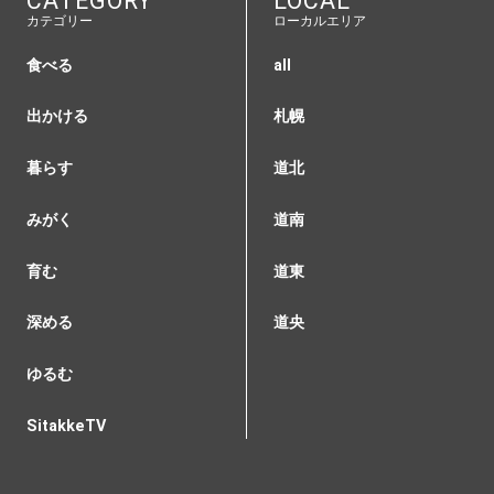
CATEGORY
LOCAL
カテゴリー
ローカルエリア
食べる
all
出かける
札幌
暮らす
道北
みがく
道南
育む
道東
深める
道央
ゆるむ
SitakkeTV