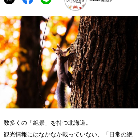
深める
ゆるむ
SitakkeTV
LOCAL
ローカルエリア
all
札幌
道北
数多くの「絶景」を持つ北海道。
道南
観光情報にはなかなか載っていない、「日常の絶