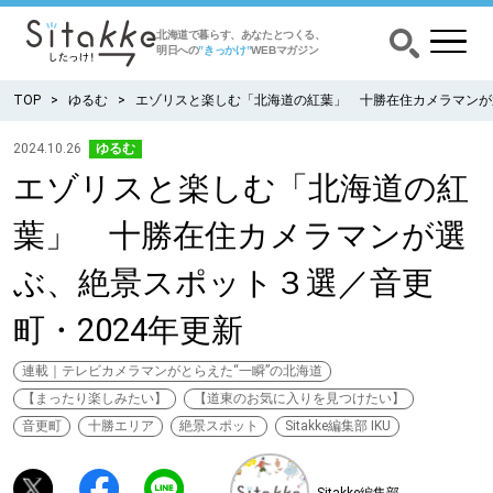
北海道で暮らす、あなたとつくる、
明日への
”きっかけ”
WEBマガジン
TOP
ゆるむ
エゾリスと楽しむ「北海道の紅葉」 十勝在住カメラマンが選
2024.10.26
ゆるむ
エゾリスと楽しむ「北海道の紅
CATEGORY
カテゴリー
葉」 十勝在住カメラマンが選
食べる
ぶ、絶景スポット３選／音更
出かける
町・2024年更新
暮らす
連載｜テレビカメラマンがとらえた“一瞬”の北海道
【まったり楽しみたい】
【道東のお気に入りを見つけたい】
音更町
十勝エリア
絶景スポット
Sitakke編集部 IKU
みがく
育む
Sitakke編集部