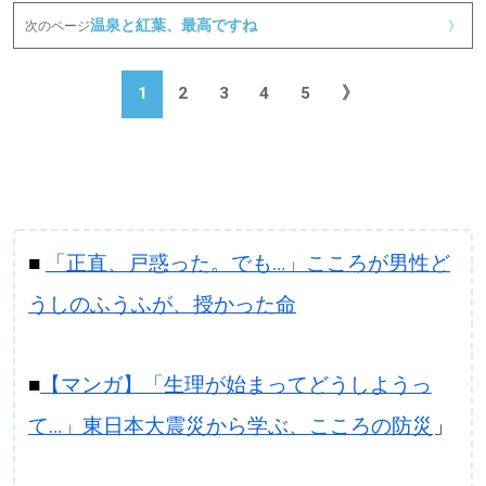
温泉と紅葉、最高ですね
次のページ
》
1
2
3
4
5
》
■
「正直、戸惑った。でも…」こころが男性ど
うしのふうふが、授かった命
■
【マンガ】「生理が始まってどうしようっ
て…」東日本大震災から学ぶ、こころの防災
」