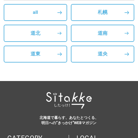
all
札幌
道北
道南
道東
道央
北海道で暮らす、あなたとつくる、
明日への”きっかけ”WEBマガジン