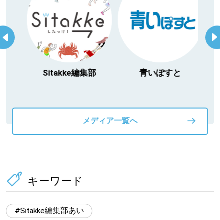
itakke編集部
青いぽすと
「北海道３大か
動物」プロジ
メディア一覧へ
キーワード
Sitakke編集部あい