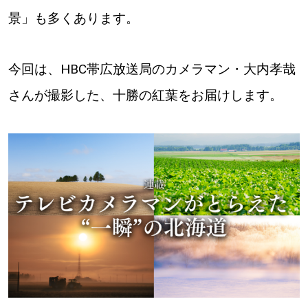
景」も多くあります。
道東
道央
今回は、HBC帯広放送局のカメラマン・大内孝哉
さんが撮影した、十勝の紅葉をお届けします。
KEYWORD
キーワード
Sitakke編集部あい
【いろんな価値観や生き方に触れたい】
Sitakke編集部 IKU
【暮らしの知恵を身につけたい】
【まったり楽しみたい】
札幌市