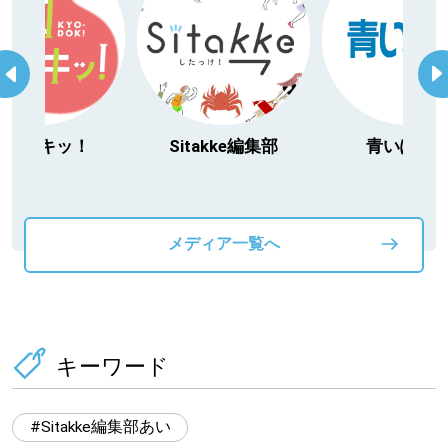
今日ドキッ！
Sitakke編集部
青いぽす
メディア一覧へ
キーワード
Sitakke編集部あい