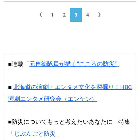
《
1
2
3
4
》
■連載「
元自衛隊員が描く“こころの防災”
」
■
北海道の演劇・エンタメ文化を深掘り！HBC
演劇エンタメ研究会（エンケン）
■防災についてもっと考えたいあなたに 特集
「
じぶんごと防災
」