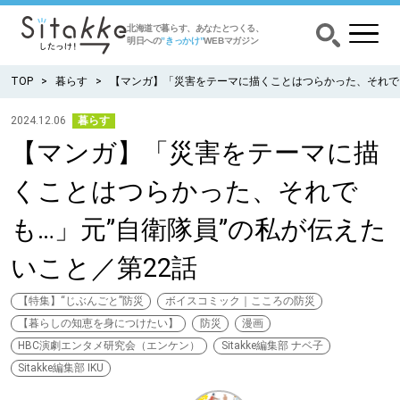
北海道で暮らす、あなたとつくる、
明日への
”きっかけ”
WEBマガジン
TOP
暮らす
【マンガ】「災害をテーマに描くことはつらかった、それでも
2024.12.06
暮らす
【マンガ】「災害をテーマに描
CATEGORY
カテゴリー
くことはつらかった、それで
食べる
も…」元”自衛隊員”の私が伝えた
出かける
いこと／第22話
暮らす
【特集】“じぶんごと”防災
ボイスコミック｜こころの防災
【暮らしの知恵を身につけたい】
防災
漫画
HBC演劇エンタメ研究会（エンケン）
Sitakke編集部 ナベ子
みがく
Sitakke編集部 IKU
育む