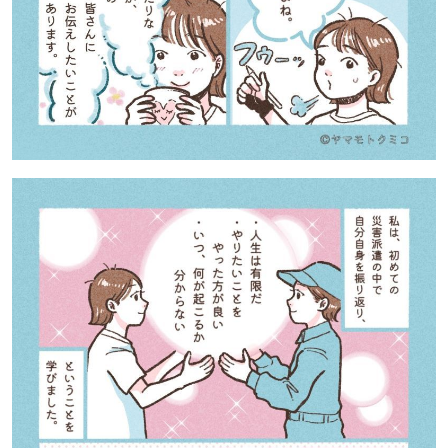
道東
道央
KEYWORD
キーワード
Sitakke編集部あい
【いろんな価値観や生き方に触れたい】
Sitakke編集部 IKU
【まったり楽しみたい】
【暮らしの知恵を身につけたい】
札幌市
【札幌のお気に入りを見つけたい】