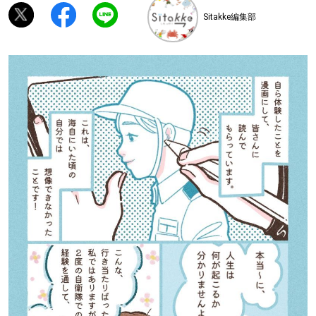
Sitakke編集部
深める
ゆるむ
SitakkeTV
LOCAL
ローカルエリア
all
札幌
道北
道南