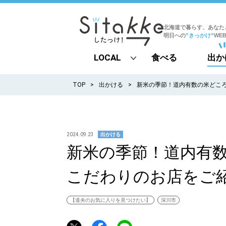
北海道で暮らす、あなた
明日への
”きっかけ”
WE
LOCAL
食べる
出か
all
TOP
出かける
新米の季節！道内有数の米どころ
札幌
道北
2024.09.23
出かける
新米の季節！道内有数
道南
こだわりのお店をご
道東
道央
【道央のお気に入りを見つけたい】
深川市