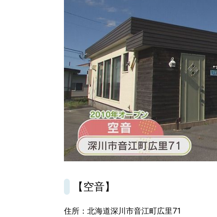
北海道で暮らす、あなたとつくる、
明日への”きっかけ”WEBマガジン
【空音】
住所：北海道深川市音江町広里71