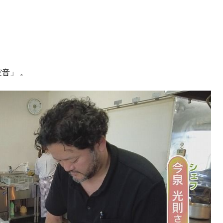
KEYWORD
キーワード
利用規約
Sitakke編集部あい
Sitakke編集部 IKU
音」 。
【まったり楽しみたい
【道央のお気に入りを
【道東のお気に入りを