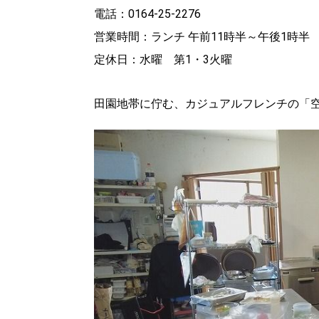
電話：0164-25-2276
パートナーメディア
Sitakkeパートナー
営業時間：ランチ 午前11時半～午後1時半
運営会社
広告掲載
情報提供・お問い合わせ
定休日：水曜 第1・3火曜
プライバシーポリシー
田園地帯に佇む、カジュアルフレンチの「空
閉じる