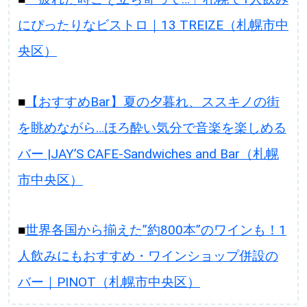
にぴったりなビストロ｜13 TREIZE（札幌市中
央区）
■
【おすすめBar】夏の夕暮れ、ススキノの街
を眺めながら…ほろ酔い気分で音楽を楽しめる
バー |JAY’S CAFE-Sandwiches and Bar（札幌
市中央区）
■
世界各国から揃えた”約800本”のワインも！1
人飲みにもおすすめ・ワインショップ併設の
バー｜PINOT（札幌市中央区）