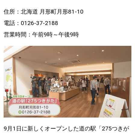
パートナーメディア
Sitakkeパートナー
住所：北海道 月形町月形81-10
電話：0126-37-2188
運営会社
広告掲載
営業時間：午前9時～午後9時
情報提供・お問い合わせ
利用規約
プライバシーポリシー
閉じる
9月1日に新しくオープンした道の駅「275つきが