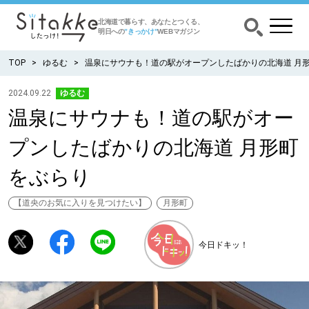
北海道で暮らす、あなたとつくる、
明日への
”きっかけ”
WEBマガジン
TOP
ゆるむ
温泉にサウナも！道の駅がオープンしたばかりの北海道 月
2024.09.22
ゆるむ
温泉にサウナも！道の駅がオー
CATEGORY
カテゴリー
プンしたばかりの北海道 月形町
食べる
をぶらり
出かける
【道央のお気に入りを見つけたい】
月形町
暮らす
今日ドキッ！
みがく
育む