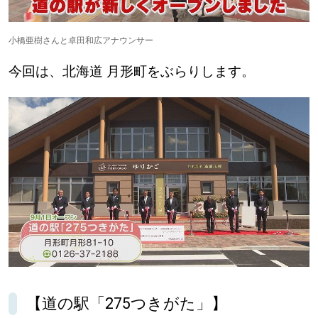
【道央のお気に入りを見つけたい】
【道北のお気に入りを見つけたい】
小橋亜樹さんと卓田和広アナウンサー
今回は、北海道 月形町をぶらりします。
【道東のお気に入りを見つけたい】
北海道で暮らす、あなたとつくる、
明日への”きっかけ”WEBマガジン
【道の駅「275つきがた」】