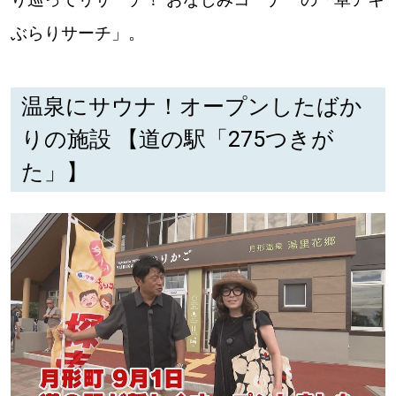
ぶらりサーチ」。
道東
道央
温泉にサウナ！オープンしたばか
りの施設 【道の駅「275つきが
KEYWORD
キーワード
た」】
Sitakke編集部あい
【いろんな価値観や生き方に触れたい】
Sitakke編集部 IKU
【まったり楽しみたい】
【暮らしの知恵を身につけたい】
札幌市
【札幌のお気に入りを見つけたい】