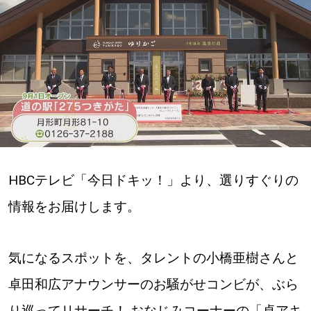
深める
ゆるむ
SitakkeTV
LOCAL
ローカルエリア
HBCテレビ「今日ドキッ！」より、選りすぐりの
all
情報をお届けします。
札幌
気になるスポットを、タレントの小橋亜樹さんと
道北
卓田和広アナウンサーのお騒がせコンビが、ぶら
道南
り巡ってリサーチ！ おなじみコーナーの「卓アキ