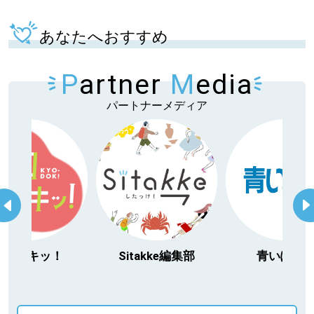
あなたへおすすめ
P
artner
M
edia
パートナーメディア
itakke編集部
青いぽすと
「北海道３大か
動物」プロジ