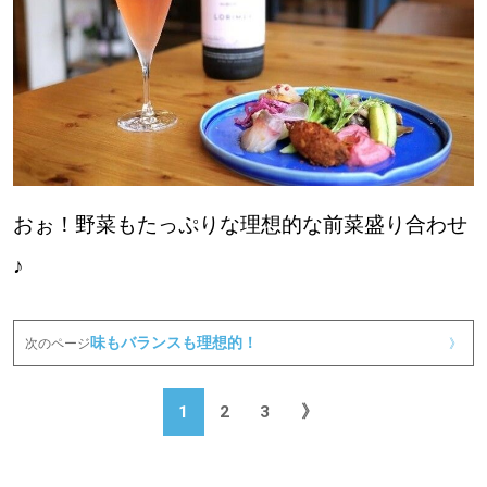
おぉ！野菜もたっぷりな理想的な前菜盛り合わせ
♪
味もバランスも理想的！
次のページ
》
1
2
3
》