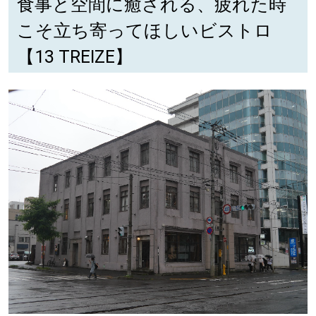
食事と空間に癒される、疲れた時
【札幌のお気に入りを見つけたい】
こそ立ち寄ってほしいビストロ
【道央のお気に入りを見つけたい】
【13 TREIZE】
【道北のお気に入りを見つけたい】
【道東のお気に入りを見つけたい】
北海道で暮らす、あなたとつくる、
明日への”きっかけ”WEBマガジン