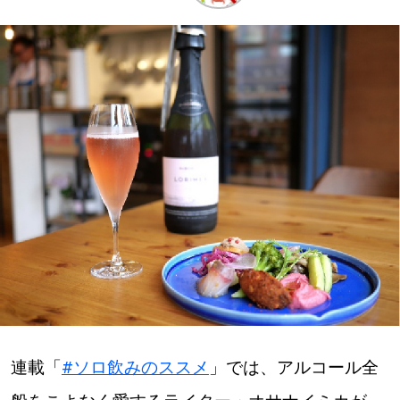
深める
ゆるむ
SitakkeTV
LOCAL
ローカルエリア
all
札幌
道北
連載「
#ソロ飲みのススメ
」では、アルコール全
道南