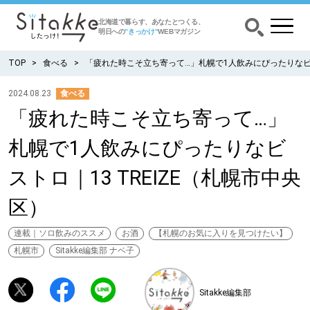
北海道で暮らす、あなたとつくる、
明日への
”きっかけ”
WEBマガジン
TOP
食べる
「疲れた時こそ立ち寄って…」札幌で1人飲みにぴったりなビスト
2024.08.23
食べる
「疲れた時こそ立ち寄って…」
CATEGORY
カテゴリー
札幌で1人飲みにぴったりなビ
食べる
ストロ｜13 TREIZE（札幌市中央
出かける
区）
暮らす
連載｜ソロ飲みのススメ
お酒
【札幌のお気に入りを見つけたい】
札幌市
Sitakke編集部 ナベ子
みがく
Sitakke編集部
育む