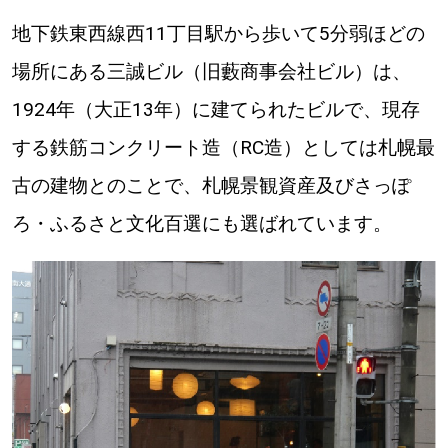
地下鉄東西線西11丁目駅から歩いて5分弱ほどの
場所にある三誠ビル（旧藪商事会社ビル）は、
パートナーメディア
Sitakkeパートナー
1924年（大正13年）に建てられたビルで、現存
運営会社
広告掲載
する鉄筋コンクリート造（RC造）としては札幌最
情報提供・お問い合わせ
利用規約
古の建物とのことで、札幌景観資産及びさっぽ
ろ・ふるさと文化百選にも選ばれています。
プライバシーポリシー
閉じる