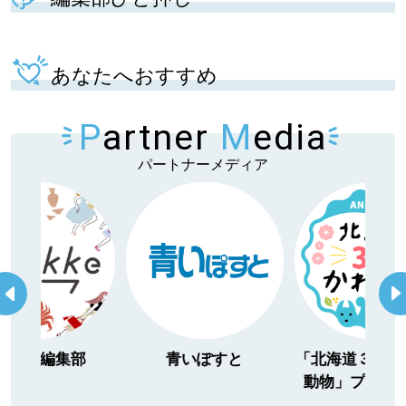
あなたへおすすめ
P
artner
M
edia
パートナーメディア
itakke編集部
青いぽすと
「北海道３大か
動物」プロジ