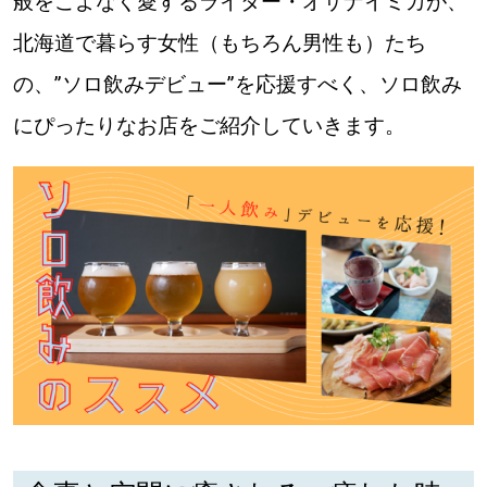
般をこよなく愛するライター・オサナイミカが、
北海道で暮らす女性（もちろん男性も）たち
道東
の、”ソロ飲みデビュー”を応援すべく、ソロ飲み
道央
にぴったりなお店をご紹介していきます。
KEYWORD
キーワード
Sitakke編集部あい
【いろんな価値観や生き方に触れたい】
Sitakke編集部 IKU
【暮らしの知恵を身につけたい】
【まったり楽しみたい】
札幌市