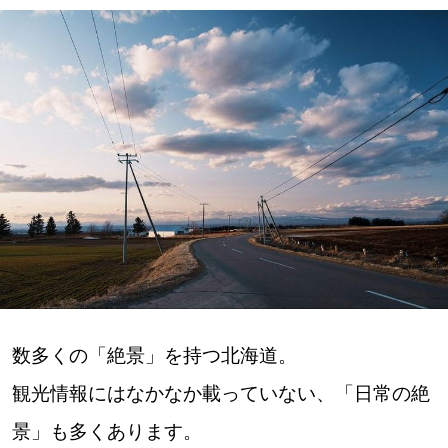
深める
ゆるむ
SitakkeTV
LOCAL
ローカルエリア
all
札幌
数多くの「絶景」を持つ北海道。
道北
観光情報にはなかなか載っていない、「日常の絶
景」も多くあります。
道南