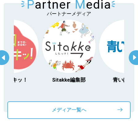
P
artner
M
edia
パートナーメディア
今日ドキッ！
Sitakke編集部
青いぽす
メディア一覧へ