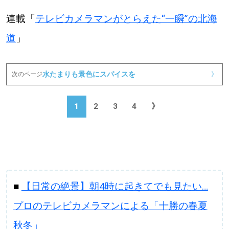
【札幌のお気に入りを見つけたい】
連載「
テレビカメラマンがとらえた“一瞬”の北海
【道央のお気に入りを見つけたい】
道
」
【道北のお気に入りを見つけたい】
水たまりも景色にスパイスを
次のページ
》
【道東のお気に入りを見つけたい】
1
2
3
4
》
北海道で暮らす、あなたとつくる、
明日への”きっかけ”WEBマガジン
■
【日常の絶景】朝4時に起きてでも見たい…
プロのテレビカメラマンによる「十勝の春夏
秋冬」