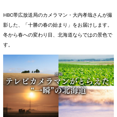
道東
HBC帯広放送局のカメラマン・大内孝哉さんが撮
影した、「十勝の春の始まり」をお届けします。
道央
冬から春への変わり目、北海道ならではの景色で
KEYWORD
す。
キーワード
Sitakke編集部あい
【いろんな価値観や生き方に触れたい】
Sitakke編集部 IKU
【暮らしの知恵を身につけたい】
【まったり楽しみたい】
札幌市