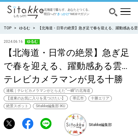
北海道で暮らす、あなたとつくる、
明日への
”きっかけ”
WEBマガジン
TOP
ゆるむ
【北海道・日常の絶景】急ぎ足で春を迎える、躍動感ある雲
2024.06.16
ゆるむ
【北海道・日常の絶景】急ぎ足
CATEGORY
カテゴリー
で春を迎える、躍動感ある雲…
食べる
テレビカメラマンが見る十勝
出かける
連載｜テレビカメラマンがとらえた“一瞬”の北海道
【道東のお気に入りを見つけたい】
帯広市
十勝エリア
暮らす
絶景スポット
Sitakke編集部 IKU
みがく
Sitakke編集部
育む