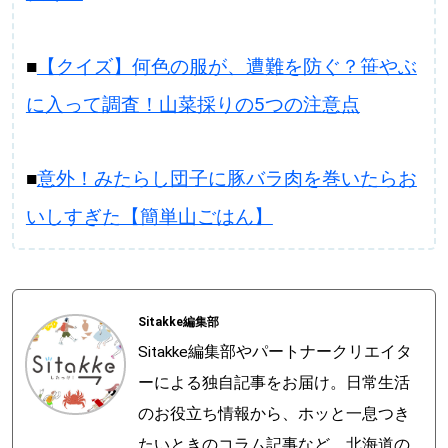
■
【クイズ】何色の服が、遭難を防ぐ？笹やぶ
パートナーメディア
Sitakkeパートナー
に入って調査！山菜採りの5つの注意点
運営会社
広告掲載
■
意外！みたらし団子に豚バラ肉を巻いたらお
情報提供・お問い合わせ
利用規約
いしすぎた【簡単山ごはん】
プライバシーポリシー
閉じる
Sitakke編集部
Sitakke編集部やパートナークリエイタ
ーによる独自記事をお届け。日常生活
のお役立ち情報から、ホッと一息つき
たいときのコラム記事など、北海道の