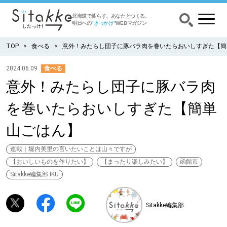
北海道で暮らす、あなたとつくる、
明日への
”きっかけ”
WEBマガジン
TOP
食べる
意外！みたらし団子に豚バラ肉を巻いたらおいしすぎた【簡
2024.06.09
食べる
意外！みたらし団子に豚バラ肉
CATEGORY
カテゴリー
を巻いたらおいしすぎた【簡単
食べる
山ごはん】
出かける
連載｜堀内美里の言いたいことは山々ですが
【おいしいものを作りたい】
【まったり楽しみたい】
函館市
暮らす
Sitakke編集部 IKU
みがく
Sitakke編集部
育む