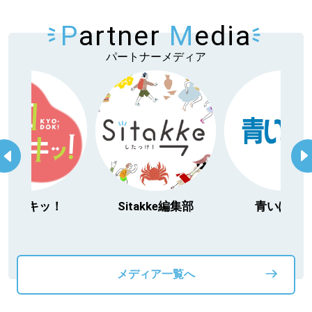
P
artner
M
edia
パートナーメディア
itakke編集部
青いぽすと
「北海道３大か
動物」プロジ
メディア一覧へ