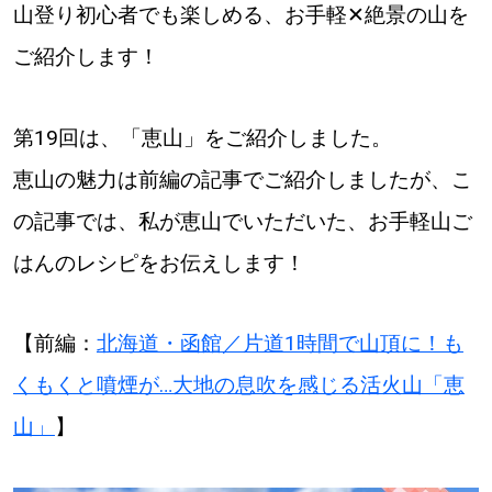
山登り初心者でも楽しめる、お手軽✕絶景の山を
道東
ご紹介します！
道央
第19回は、「恵山」をご紹介しました。
恵山の魅力は前編の記事でご紹介しましたが、こ
KEYWORD
キーワード
の記事では、私が恵山でいただいた、お手軽山ご
Sitakke編集部あい
はんのレシピをお伝えします！
【いろんな価値観や生き方に触れたい】
【前編：
北海道・函館／片道1時間で山頂に！も
Sitakke編集部 IKU
くもくと噴煙が…大地の息吹を感じる活火山「恵
【暮らしの知恵を身につけたい】
山」
】
【まったり楽しみたい】
札幌市