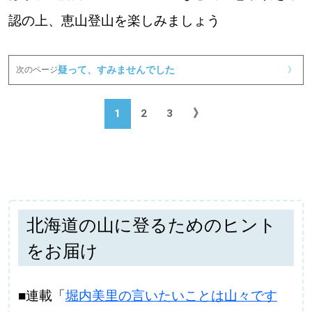
認の上、恵山登山を楽しみましょう
パートナーメディア
Sitakkeパートナー
疑って、すみませんでした
次のページ
》
運営会社
広告掲載
1
2
3
》
情報提供・お問い合わせ
利用規約
プライバシーポリシー
北海道の山に登るためのヒント
閉じる
をお届け
■連載「
堀内美里の言いたいことは山々です