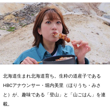
深める
ゆるむ
SitakkeTV
LOCAL
ローカルエリア
all
北海道生まれ北海道育ち。生粋の道産子である
札幌
HBCアナウンサー・堀内美里（ほりうち・みさ
道北
と）が、趣味である「登山」と「山ごはん」を連
載。
道南