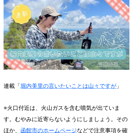
【札幌のお気に入りを見つけたい】
【道央のお気に入りを見つけたい】
【道北のお気に入りを見つけたい】
【道東のお気に入りを見つけたい】
連載「
堀内美里の言いたいことは山々ですが
」
北海道で暮らす、あなたとつくる、
明日への”きっかけ”WEBマガジン
※火口付近は、火山ガスを含む噴気が出ていま
す。むやみに近寄らないようにしましょう。その
ほか、
函館市のホームページ
などで注意事項を確