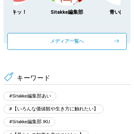
今日ドキッ！
Sitakke編集部
青いぽす
メディア一覧へ
キーワード
Sitakke編集部あい
【いろんな価値観や生き方に触れたい】
Sitakke編集部 IKU