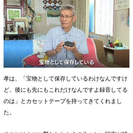
道東
道央
KEYWORD
キーワード
Sitakke編集部あい
孝は、「宝物として保存しているわけなんですけ
【いろんな価値観や生き方に触れたい】
ど、後にも先にもこれだけなんですよ録音してる
Sitakke編集部 IKU
のは」とカセットテープを持ってきてくれまし
【暮らしの知恵を身につけたい】
た。
【まったり楽しみたい】
札幌市