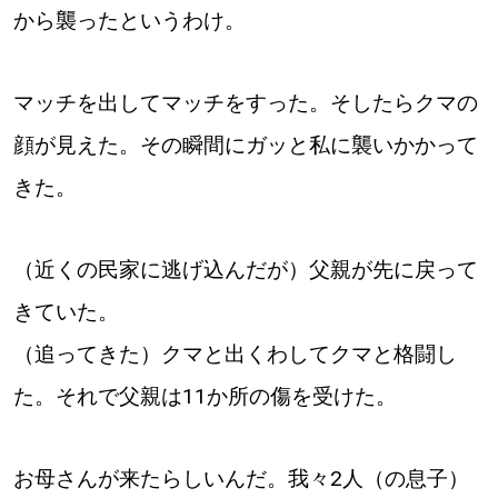
から襲ったというわけ。
パートナーメディア
Sitakkeパートナー
マッチを出してマッチをすった。そしたらクマの
顔が見えた。その瞬間にガッと私に襲いかかって
運営会社
広告掲載
きた。
情報提供・お問い合わせ
利用規約
プライバシーポリシー
（近くの民家に逃げ込んだが）父親が先に戻って
きていた。
（追ってきた）クマと出くわしてクマと格闘し
閉じる
た。それで父親は11か所の傷を受けた。
お母さんが来たらしいんだ。我々2人（の息子）