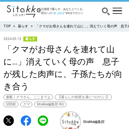
北海道で暮らす、あなたとつくる、
明日への
”きっかけ”
WEBマガジン
TOP
暮らす
「クマがお母さんを連れて山に…」消えていく母の声 息子
2024.05.15
暮らす
「クマがお母さんを連れて山
CATEGORY
カテゴリー
に…」消えていく母の声 息子
食べる
が残した肉声に、子孫たちが向
出かける
き合う
暮らす
連載｜クマさん、ここまでよ
【暮らしの知恵を身につけたい】
沼田町
クマ
Sitakke編集部 IKU
みがく
Sitakke編集部
育む