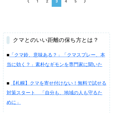
《
1
2
3
4
5
》
クマとのいい距離の保ち方とは？
■
「クマ鈴、意味ある？」「クマスプレー、本
当に効く？」素朴なギモンを専門家に聞いた
■
【札幌】クマを寄せ付けない！無料で試せる
対策スタート 「自分も、地域の人も守るた
めに」