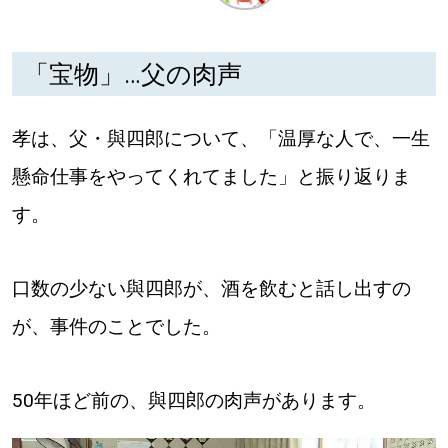
深める
「宝物」…父の肉声
ゆるむ
孝は、父・與四郎について、「温厚な人で、一生
SitakkeTV
懸命仕事をやってくれてました」と振り返りま
す。
LOCAL
ローカルエリア
all
口数の少ない與四郎が、酒を飲むと話し出すの
が、事件のことでした。
札幌
道北
50年ほど前の、與四郎の肉声があります。
道南