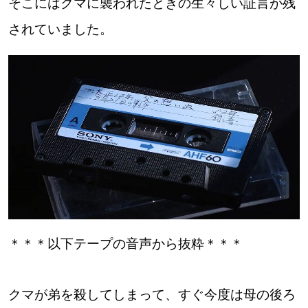
そこにはクマに襲われたときの生々しい証言が残
【札幌のお気に入りを見つけたい】
されていました。
【道央のお気に入りを見つけたい】
【道北のお気に入りを見つけたい】
【道東のお気に入りを見つけたい】
北海道で暮らす、あなたとつくる、
明日への”きっかけ”WEBマガジン
＊＊＊以下テープの音声から抜粋＊＊＊
クマが弟を殺してしまって、すぐ今度は母の後ろ