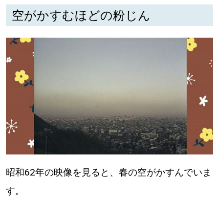
空がかすむほどの粉じん
深める
ゆるむ
SitakkeTV
LOCAL
ローカルエリア
all
札幌
昭和62年の映像を見ると、春の空がかすんでいま
道北
す。
道南