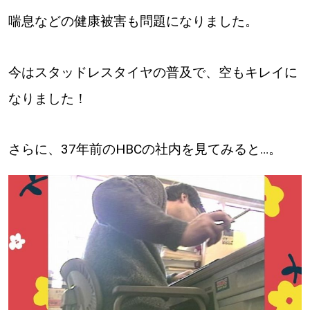
【札幌のお気に入りを見つけたい】
喘息などの健康被害も問題になりました。
【道央のお気に入りを見つけたい】
今はスタッドレスタイヤの普及で、空もキレイに
【道北のお気に入りを見つけたい】
なりました！
【道東のお気に入りを見つけたい】
さらに、37年前のHBCの社内を見てみると…。
北海道で暮らす、あなたとつくる、
明日への”きっかけ”WEBマガジン