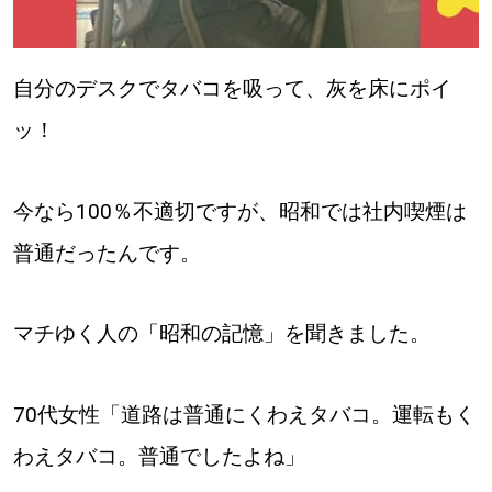
パートナーメディア
Sitakkeパートナー
自分のデスクでタバコを吸って、灰を床にポイ
ッ！
運営会社
広告掲載
情報提供・お問い合わせ
利用規約
今なら100％不適切ですが、昭和では社内喫煙は
普通だったんです。
プライバシーポリシー
マチゆく人の「昭和の記憶」を聞きました。
閉じる
70代女性「道路は普通にくわえタバコ。運転もく
わえタバコ。普通でしたよね」