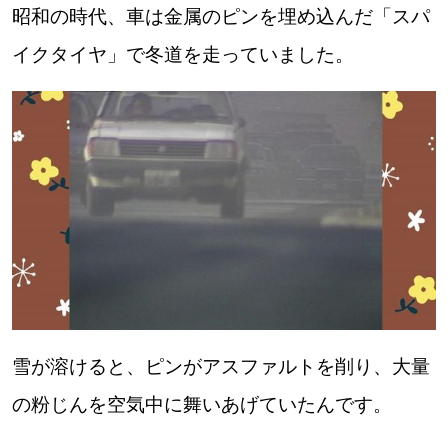
昭和の時代、車は金属のピンを埋め込んだ「スパ
道東
イクタイヤ」で冬道を走っていました。
道央
KEYWORD
キーワード
Sitakke編集部あい
【いろんな価値観や生き方に触れたい】
Sitakke編集部 IKU
【暮らしの知恵を身につけたい】
雪が溶けると、ピンがアスファルトを削り、大量
の粉じんを空気中に舞いあげていたんです。
【まったり楽しみたい】
札幌市