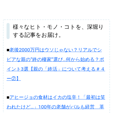
様々なヒト・モノ・コトを、深堀り
する記事をお届け。
■
老後2000万円はウソじゃない？リアルでシ
ビアな親の“終の棲家”選び…何から始める？ポ
イント3選【親の「終活」について考える＃４
ー②】
■
アヒージョの食材はイカの塩辛！「最初は笑
われたけど…」100年の老舗がバルも経営 革