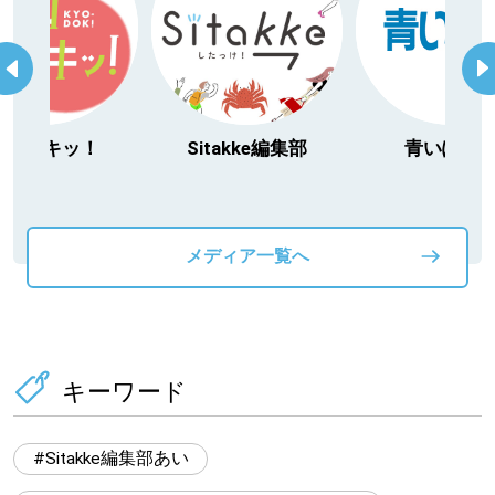
今日ドキッ！
Sitakke編集部
青いぽす
メディア一覧へ
キーワード
Sitakke編集部あい