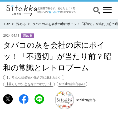
北海道で暮らす、あなたとつくる、
明日への
”きっかけ”
WEBマガジン
TOP
深める
タバコの灰を会社の床にポイッ！「不適切」が当たり前？昭
2024.04.11
深める
タバコの灰を会社の床にポイ
CATEGORY
カテゴリー
ッ！「不適切」が当たり前？昭
食べる
和の常識とレトロブーム
出かける
【いろんな価値観や生き方に触れたい】
【暮らしの知恵を身につけたい】
Sitakke編集部あい
暮らす
Sitakke編集部
みがく
育む