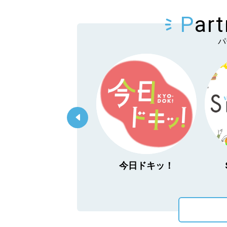
P
ar
パ
「あぐり王国北海道
今日ドキッ！
NEXT」