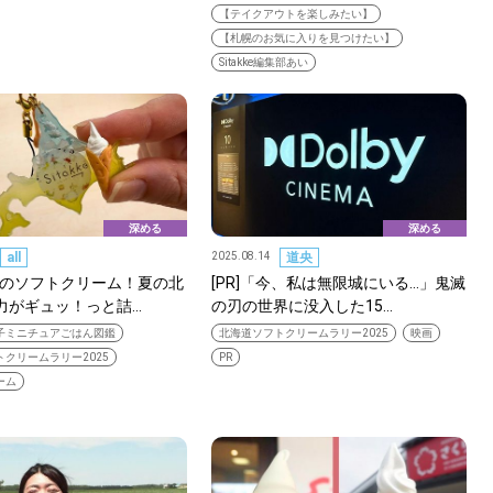
【テイクアウトを楽しみたい】
【札幌のお気に入りを見つけたい】
KEYWORD
Sitakke編集部あい
キーワード
利用規約
Sitakke編集部あい
Sitakke編集部 IKU
【まったり楽しみたい
深める
深める
【道央のお気に入りを
all
2025.08.14
道央
【道東のお気に入りを
ンチのソフトクリーム！夏の北
[PR]「今、私は無限城にいる…」鬼滅
力がギュッ！っと詰…
の刃の世界に没入した15…
子ミニチュアごはん図鑑
北海道ソフトクリームラリー2025
映画
クリームラリー2025
PR
ーム