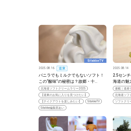
パートナーメディア
Sitakkeパートナー
運営会社
広告掲載
情報提供・お問い合わせ
プライバシーポリシー
SitakkeTV
閉じる
2025.08.16
道東
2025.08.14
バニラでもミルクでもないソフト！
2.5セ
この“酸味”の秘密は？故郷・十…
海道の魅
北海道ソフトクリームラリー2025
連載｜道産
【道東のお気に入りを見つけたい】
北海道ソフト
【テイクアウトを楽しみたい】
SitakkeTV
ソフトクリ
Sitakke編集部あい