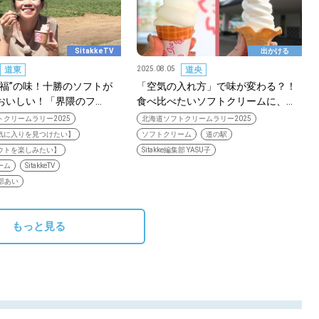
SitakkeTV
出かける
道東
2025.08.05
道央
幸福”の味！十勝のソフトが
「空気の入れ方」で味が変わる？！
おいしい！「界隈のフ…
食べ比べたいソフトクリームに、…
クリームラリー2025
北海道ソフトクリームラリー2025
気に入りを見つけたい】
ソフトクリーム
道の駅
ウトを楽しみたい】
Sitakke編集部 YASU子
ーム
SitakkeTV
集部あい
もっと見る