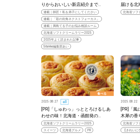
りからおいしい新店紹介まで…
届ける北
連載｜師匠！私を弟子にしてください
北海道ソフト
連載｜「彩の街角ネクストフォーカス」
連載｜満島てる子のお悩み相談ルーム
北海道ソフトクリームラリー2025
2025年よく読まれた記事
Sitakke編集部あい
食べる
2025.08.27
all
2025.08.22
[PR]「しゅわっ」っととろけるしあ
[PR]「
わせの味！北海道・函館発の…
木犀の香
北海道で暮らす、あなたとつくる、
北海道ソフトクリームラリー2025
北海道ソフト
明日への”きっかけ”WEBマガジン
スイーツ
北海道グルメ
PR
【きれいに