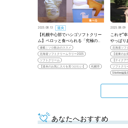
食べる
2025.08.13
道央
2025.08.09
【札幌中心部でハシゴソフトクリー
これぞ“
ム】ペロッと食べられる「究極の…
やっぱり
連載｜ソロ飲みのススメ
北海道ソフト
北海道ソフトクリームラリー2025
【道東のお
ソフトクリーム
【テイクア
【道央のお気に入りを見つけたい】
札幌市
ソフトクリ
Sitakke編
あなたへおすすめ