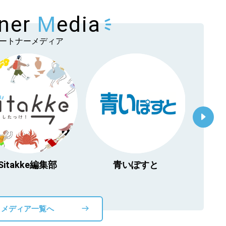
tner
M
edia
ートナーメディア
Sitakke編集部
青いぽすと
「北海
物」
メディア一覧へ