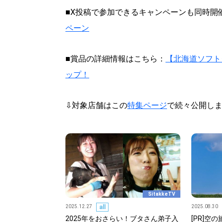
■X投稿で参加できるキャンペーンも同時開
ペーン
■賞品の詳細情報はこちら：
【北海道ソフト
ップ！
⇩対象店舗はこの
特集ページ
で続々公開し
SitakkeTV
2025.12.27
all
2025.08.30
2025年をおさらい！ブタさん弟子入
[PR]空