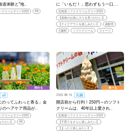
海道体験と“地…
に「いもだ！」思わずもう一口……
クリームラリー2025
PR
北海道ソフトクリームラリー2025
【道南のお気に入りを見つけたい】
【テイクアウトを楽しみたい】
函館市
七飯町
ソフトクリーム
スイーツ
SEARCH
検索する
深める
食べる
CATEGORY
all
2025.08.16
札幌
カテゴリー
風にのってふわっと香る」金
開店前から行列！250円～のソフト
りのヘアケア用品が…
クリームは、40年以上愛され…
クリームラリー2025
北海道ソフトクリームラリー2025
LOCAL
なりたい】
PR
【子育てをさらに楽しみたい】
ローカルエリア
【まったり楽しみたい】