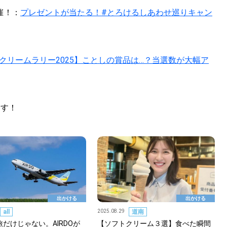
催！：
プレゼントが当たる！#とろけるしあわせ巡りキャン
クリームラリー2025】ことしの賞品は…？当選数が大幅ア
ます！
出かける
出かける
all
2025.08.29
道南
の旅だけじゃない。AIRDOが
【ソフトクリーム３選】食べた瞬間