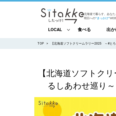
北海道で暮らす、あなた
明日への
”きっかけ”
WE
LOCAL
食べる
出か
all
TOP
【北海道ソフトクリームラリー2025 ～#とろけるし
札幌
道北
【北海道ソフトクリー
道南
るしあわせ巡り～ spo
道東
道央