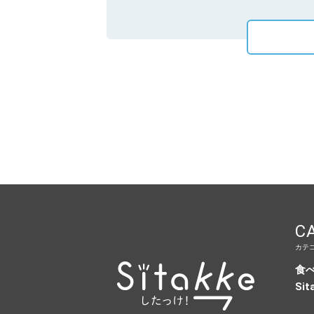
C
カテ
食
Sit