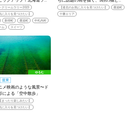
ピックアップ！北海道ソ…
ちに話題の画を描く、3匹の猫と…
クリームラリー2023
【道北のお気に入りを見つけたい】
鹿追町
SEARCH
気に入りを見つけたい】
十勝エリア
新得町
鹿追町
中札内村
検索する
ーム
スイーツ
CATEGORY
カテゴリー
LOCAL
ゆるむ
ローカルエリア
道東
ニメ映画のような風景〜ド
影による「空中散歩」
KEYWORD
【まったり楽しみたい】
キーワード
気に入りを見つけたい】
利用規約
Sitakke編集部あい
Sitakke編集部 IKU