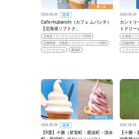
食べる
2026.05.29
道東
2026.05.29
Cafe mubanchi（カフェ ムバンチ）
カントリ
【北海道ソフトク…
トクリーム
北海道ソフトクリームラリー2026
北海道ソフト
店舗情報：北海道ソフトクリームラリー2026
店舗情報：
ソフトクリーム
鹿追町
ソフトクリ
出かける
2024.05.29
道東
2023.05.25
【9選】十勝（芽室町・鹿追町・清水
【十勝・