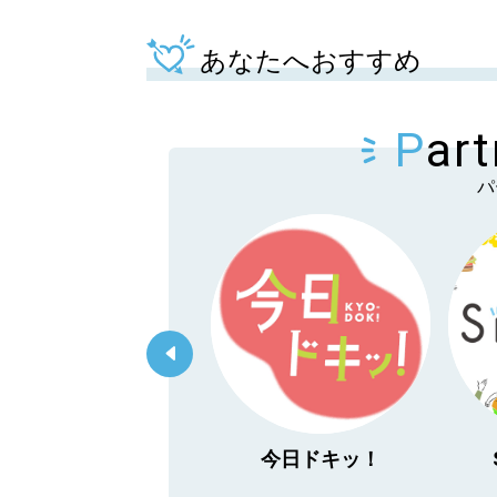
あなたへおすすめ
閉じる
P
ar
パ
「あぐり王国北海道
今日ドキッ！
NEXT」