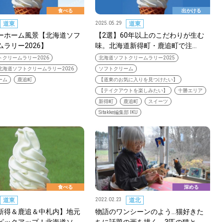
食べる
出かける
道東
2025.05.29
道東
ーホーム風景【北海道ソフ
【2選】60年以上のこだわりが生む
ラリー2026】
味。北海道新得町・鹿追町で注…
クリームラリー2026
北海道ソフトクリームラリー2025
北海道ソフトクリームラリー2026
ソフトクリーム
ーム
鹿追町
【道東のお気に入りを見つけたい】
【テイクアウトを楽しみたい】
十勝エリア
新得町
鹿追町
スイーツ
Sitakke編集部 IKU
食べる
深める
道東
2022.02.23
道北
新得＆鹿追＆中札内】地元
物語のワンシーンのよう…猫好きた