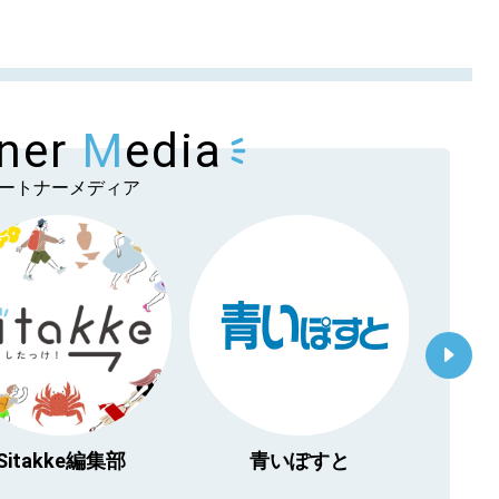
【暮らしの知恵を身に
【札幌のお気に入りを
【道北のお気に入りを
tner
M
edia
ートナーメディア
Sitakke編集部
青いぽすと
「北海
物」