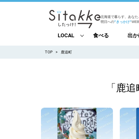
北海道で暮らす、あなた
明日への
”きっかけ”
WE
LOCAL
食べる
出か
all
TOP
鹿追町
札幌
道北
「鹿追
道南
道東
道央