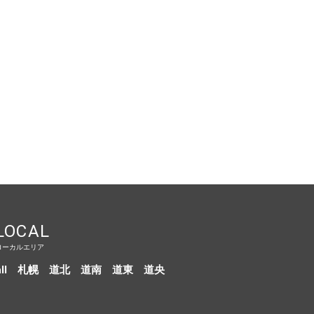
LOCAL
ローカルエリア
ll
札幌
道北
道南
道東
道央