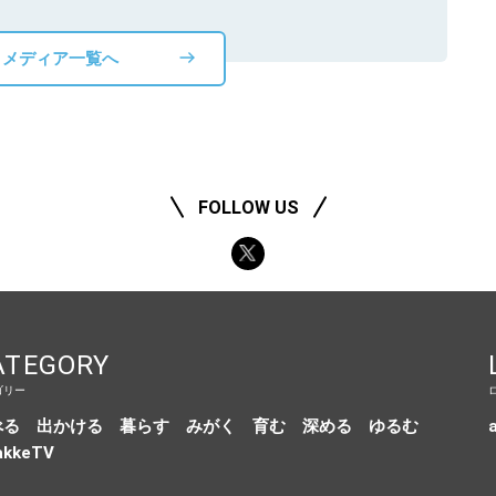
メディア一覧へ
FOLLOW US
ATEGORY
ゴリー
べる
出かける
暮らす
みがく
育む
深める
ゆるむ
a
akkeTV