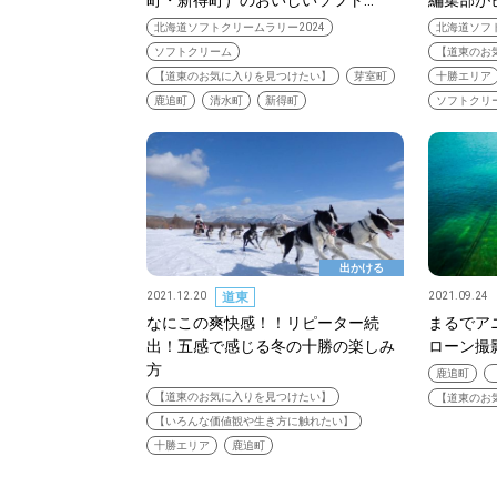
町・新得町）のおいしいソフト…
編集部が
北海道ソフトクリームラリー2024
北海道ソフト
ソフトクリーム
【道東のお
【道東のお気に入りを見つけたい】
芽室町
十勝エリア
鹿追町
清水町
新得町
ソフトクリ
北海道で暮らす、あなたとつくる、
明日への”きっかけ”WEBマガジン
出かける
2021.12.20
道東
2021.09.24
なにこの爽快感！！リピーター続
まるでア
出！五感で感じる冬の十勝の楽しみ
ローン撮
方
鹿追町
パートナーメディア
Sitakkeパートナー
【道東のお気に入りを見つけたい】
【道東のお
【いろんな価値観や生き方に触れたい】
運営会社
広告掲載
情報提供・お問い合わせ
十勝エリア
鹿追町
プライバシーポリシー